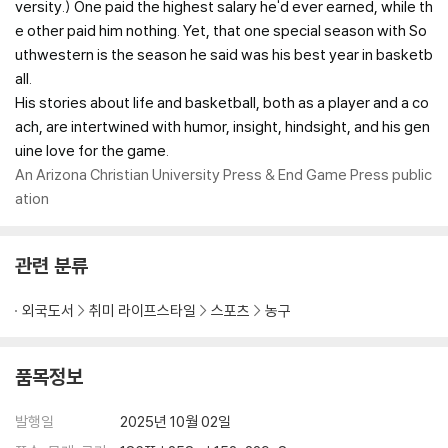
versity.) One paid the highest salary he'd ever earned, while th
e other paid him nothing. Yet, that one special season with So
uthwestern is the season he said was his best year in basketb
all.
His stories about life and basketball, both as a player and a co
ach, are intertwined with humor, insight, hindsight, and his gen
uine love for the game.
An Arizona Christian University Press & End Game Press public
ation
관련 분류
외국도서
취미 라이프스타일
스포츠
농구
품목정보
발행일
2025년 10월 02일