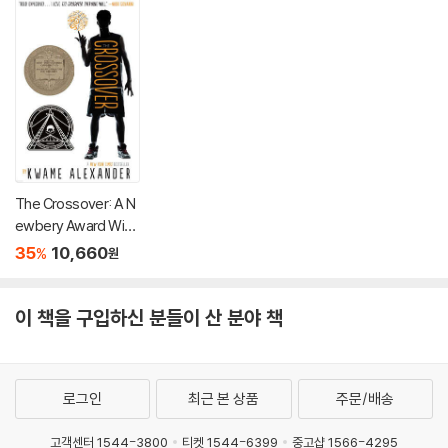
The Crossover: A N
ewbery Award Winn
er
35
10,660
%
원
이 책을 구입하신 분들이 산 분야 책
로그인
최근 본 상품
주문/배송
고객센터 1544-3800
티켓 1544-6399
중고샵 1566-4295