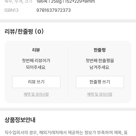
쪽수, 무게, 크기
186쪽 | 258g | 152*229*8mm
ISBN13
9781637972373
리뷰/한줄평
0
리뷰
한줄평
첫번째 리뷰어가
첫번째 한줄평을
되어주세요.
남겨주세요.
리뷰 쓰기
한줄평 쓰기
혜택 및 유의사항
혜택 및 유의사항
상품정보안내
직수입외서의 경우, 해외거래처에서 제공하는 정보가 부족하여 제목, 표