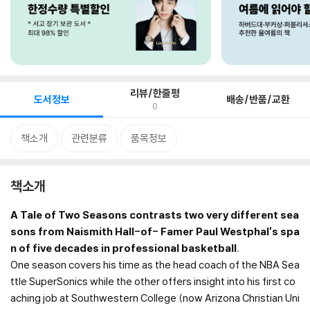
리뷰/한줄평
도서정보
배송/반품/교환
0
책소개
관련분류
품목정보
책소개
A Tale of Two Seasons contrasts two very different sea
sons from Naismith Hall-of- Famer Paul Westphal's spa
n of five decades in professional basketball.
One season covers his time as the head coach of the NBA Sea
ttle SuperSonics while the other offers insight into his first co
aching job at Southwestern College (now Arizona Christian Uni