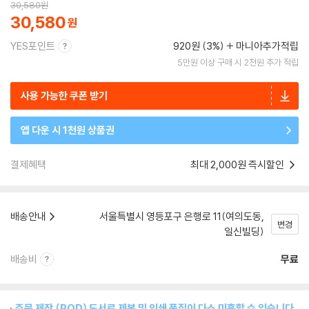
30,580
원
30,580
YES포인트
920원 (3%)
마니아추가적립
5만원 이상 구매 시 2천원 추가 적립
사용 가능한 쿠폰 받기
앱 다운 시 1천원 상품권
결제혜택
최대 2,000원 즉시할인
배송안내
서울특별시 영등포구 은행로 11(여의도동,
변경
일신빌딩)
배송비
무료
주문 제작 (POD) 도서로 제본 및 인쇄 품질이 다소 미흡할 수 있습니다