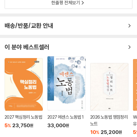
한줄평 전체보기
배송/반품/교환 안내
이 분야 베스트셀러
2027 핵심정리 노동법
2027 에센스 노동법 1
2026 노동법 쟁점정리
W
노트
유
5
23,750
33,000
%
원
원
10
25,200
5
%
원