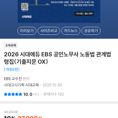
미리보기
사이즈비교
카드뉴스
공유하기
소득공제
2026 시대에듀 EBS 공인노무사 노동법 관계법
령집(기출지문 OX)
개정6판
EBS 교수진
편저
시대고시기획 시대교육
2025.10.30.
10.0
판매지수
192
11
30,000
원