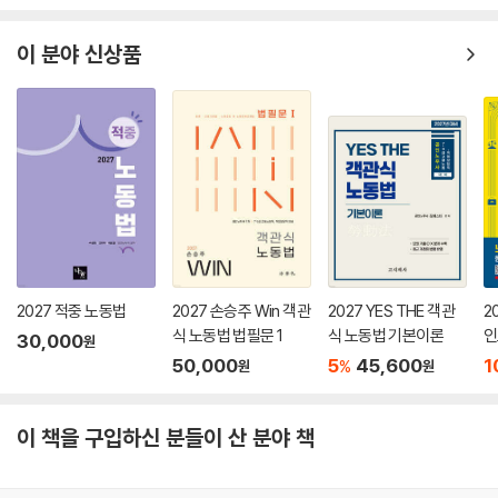
이 분야 신상품
2027 적중 노동법
2027 손승주 Win 객관
2027 YES THE 객관
2
식 노동법 법필문 1
식 노동법 기본이론
인
30,000
원
출
50,000
5
45,600
1
%
원
원
기
이 책을 구입하신 분들이 산 분야 책