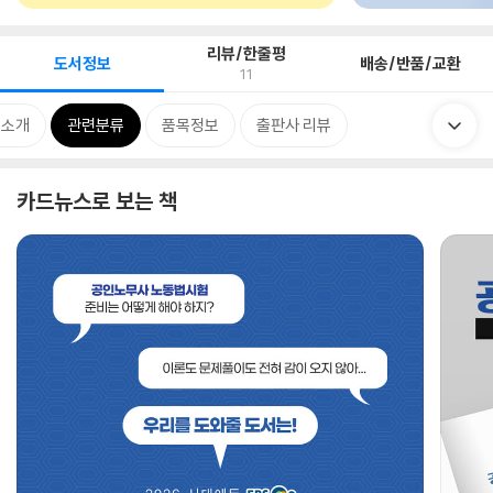
리뷰/한줄평
도서정보
배송/반품/교환
11
 소개
관련분류
품목정보
출판사 리뷰
카드뉴스로 보는 책