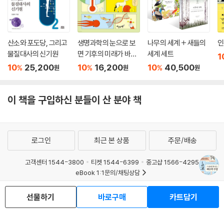
산소와 포도당, 그리고
생명과학의 눈으로 보
나무의 세계 + 새들의
인
물질대사의 신기원
면 기후의 미래가 바뀐
세계 세트
1
다
10
25,200
10
16,200
10
40,500
%
%
%
원
원
원
이 책을 구입하신 분들이 산 분야 책
로그인
최근 본 상품
주문/배송
고객센터 1544-3800
티켓 1544-6399
중고샵 1566-4295
eBook 1:1문의/채팅상담
예스이십사(주) 사업자 정보
선물하기
바로구매
카트담기
이용약관
개인정보처리방침
청소년보호정책
PC버전
회사소개
거래처관계자께
도서홍보
광고