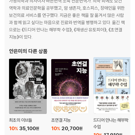
가정의학과 의사이자 바른번역 소속 전문번역가. 의학 외에도 보건
7장 심혈관계: 붉은 피를 나르는 고속도로
역학과 의료인문학을 공부했고, 암 생존자, 호스피스, 장애인을 위한
심혈관계와 심장│내 심장이 아직도 뛰고 있어
보건의료 서비스를 연구했다. 지금은 좋은 책을 잘 옮겨서 많은 사람
심장박동│너 때문에 자꾸만 내 가슴이
과 함께 읽고 싶다는 마음으로 진료와 번역을 병행하고 있다. 옮긴 책
혈관│이제야 피가 도는 느낌이군
으로는 《드디어 만나는 해부학 수업》, 《재생산 유토피아》, 《초연결
혈액순환│피 끓는 열정으로 돌고 돌아
지능》이 있다.
적혈구│인체를 누비는 택시 기사
백혈구│감염과 싸우는 용맹한 전사
안은미
의 다른 상품
혈장과 혈소판│피는 물보다 진하다
출혈과 지혈│상처에는 피딱지가 생기는 법
혈액의 질병과 장애│피를 흘리지 않아도 문제가 생긴다
8장 림프계와 면역계: 내 몸의 24시간 경비 시스템
림프와 림프순환│물 새는 배에서 빠져나오기
림프 기관│우리 몸의 환경미화원
선천면역과 자연면역│인체의 첨단 방어 시스템
적응면역│배우는 자가 이긴다
최초의 이브들
초연결 지능
드디어 만나는 해부학
면역계의 질병과 장애│방어벽이 무너지면 생기는 일
수업
10
35,100
10
20,700
%
%
원
원
10
17,910
9장 소화계: 씹고, 넘기고, 녹이는 에너지 생산 공장