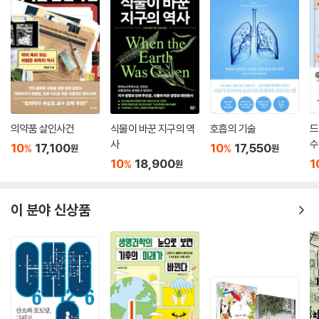
의약품 살인사건
식물이 바꾼 지구의 역
호흡의 기술
드
사
수
10
17,100
10
17,550
%
%
원
원
10
18,900
1
%
원
이 분야 신상품