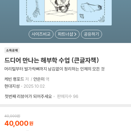
사이즈비교
파트너샵
공유하기
소득공제
드디어 만나는 해부학 수업 (큰글자책)
머리털부터 발가락뼈까지 남김없이 정리하는 인체의 모든 것
케빈 랭포드
저
안은미
역
현대지성
2025.10.02.
첫번째 리뷰어가 되어주세요
판매지수
96
40,000
원
40,000