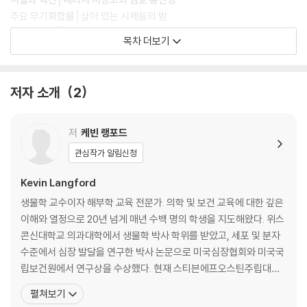
주요 무기화합물│살아 있는 시체들의 밤
세포의 구성│세포의 은밀한 사생활
목차 더보기
2장 조직: 세포들의 팀워크
조직의 구성│세포들이 똘똘 뭉친 팀
저자 소개
2
상피조직│내 몸을 감싼 껍데기
결합조직과 근육조직│세상의 조직들이여, 연합하라
신경조직│신경 쓰지마? 그거 어떻게 하는 건데?
저
케빈 랭포드
관심작가 알림신청
3장 피부: 우리가 평생 입는 옷
피부와 털, 손발톱│피부에 양보하세요
Kevin Langford
피부의 구조와 기능│피부가 장난이 아닌데?
생물학 교수이자 해부학 교육 전문가. 의학 및 보건 교육에 대한 깊은
피부의 질병과 장애│피부를 위협하는 적들
이해와 열정으로 20년 넘게 매년 수백 명의 학생을 지도해왔다. 위스
콘신대학교 의과대학에서 생물학 박사 학위를 받았고, 세포 및 분자
4장 뼈: 내 몸을 세우는 단단한 기둥
수준에서 심장 발달을 연구한 박사 논문으로 미국심장협회와 미국국
근골격계│누구나 해골 한 벌은 갖고 있다
립보건원에서 연구상을 수상했다. 현재 스티븐에프오스틴주립대학
몸통뼈│아담의 갈비뼈를 뺐다고?
교(SFA) 생물학과 부교수이자, 예비보건 전문직 교육 프로그램 책임
펼쳐보기
팔다리뼈와 관절│삐거덕삐거덕 움직이는 팔다리
자로 재직하고 있다. 저자의 강의는 학생들 사이에서 꾸준히 훌륭하