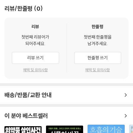
남성 생식계│아기 만들기 1부
리뷰/한줄평
0
남성 생식계의 질병과 장애│아픈 건 부끄러운 일이 아니다
여성 생식계│아기 만들기 2부
여성 생식계의 질병과 장애│임신에 따르는 위험
리뷰
한줄평
첫번째 리뷰어가
첫번째 한줄평을
옮긴이의 말: 해부학이라는 언어가 들려주는 이야기
되어주세요.
남겨주세요.
이미지 저작권자
리뷰 쓰기
한줄평 쓰기
혜택 및 유의사항
혜택 및 유의사항
배송/반품/교환 안내
이 분야 베스트셀러