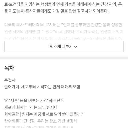
료·보건직을 지망하는 학생들과 인체 기능을 이해해야 하는 건강 관리, 운
동 지도 분야 종사자들에게도 가장 믿을 만한 참고서가 되어준다.
미국의 의사 프레더릭 M. 로시터는 “인체를 공부하면 건강한 몸과 성공한
인생 사이의 관계를 알 수 있다”라고 말했다. 우리가 바라는 인생이 무엇이
든 건강한 몸은 기본이자 필수다. 따라서 내 몸의 구조와 작동 원리를 이해
하는 해부학은 특정 분야의 전문가만을 위한 지식이 아니라 우리 모두가
책소개 더보기
살면서 한 번쯤 공부해야 할 핵심 교양이다. 이제 평생을 함께할 내 몸을 위
해 이 책을 책장에 꽂아두자.
목차
추천사
들어가며: 세포부터 시작하는 인체 대해부 모험
1장 세포: 몸을 이루는 가장 작은 단위
세포의 화학│우리는 모두 원자다
화학결합│원자는 어떻게 서로 달라붙어 있을까?
탄수화물과 단백질│우리는 탄소 기반 생명체
지질과 핵산│에너지 저장고와 암호 통신병