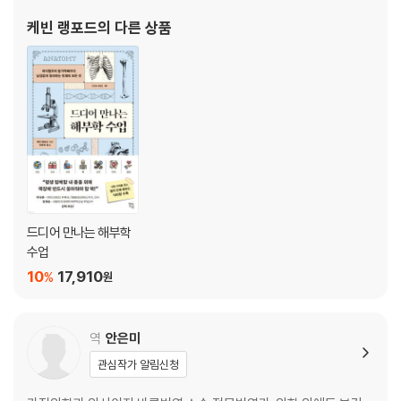
뼈의 성장·복구와 질병│뼈를 깎는 성장과 뼈아픈 고통
다는 평가를 받아왔고, 그에게 지도를 받은 수많은 졸업생이 오늘날
케빈 랭포드
의 다른 상품
미국 의료·보건 현장에서 활약하고 있다. 해부학 교육에 대한
5장 근육: 밀고 당기며 움직이는 몸
주요 골격근│움직여! 움직여!
신경과 근육의 연결│내가 신호하면 움직이는 거야
근육 수축│우리가 힘을 쓰는 법
근육의 질병과 장애│근육통만 문제가 아니다
6장 신경계: 몸과 뇌를 연결하는 초고속 통신망
신경계의 신호전달│세포들의 의사소통 완전 정복
뇌와 척수│우리 몸의 CPU
드디어 만나는 해부학
말초신경계│사방팔방 신호를 퍼뜨려라!
수업
자율신경계│알아서 척척! 자동 반사!
10
17,910
%
원
신경계의 질병과 장애│복잡한 곳에는 문제가 생기기 마련
감각 수용과 지각│우리가 세상을 느끼는 법
시각│내 몸의 고성능 카메라
역
안은미
청각과 평형감각, 후각, 미각│듣고, 맡고, 맛보다가 휘청거리기
관심작가 알림신청
감각계의 질병과 장애│세상을 더 이상 느끼지 못한다면