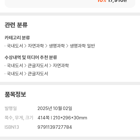
%
원
소화계│어디 한번 먹어볼까?
상부 위장관│음식을 삼키고 배부르기까지
하부 위장관│배가 꺼지고 화장실에 갈 때까지
관련 분류
영양│우리 몸을 돌리는 연료
소화계의 질병과 장애│속이 더부룩하고 배가 아프다면
카테고리 분류
국내도서
자연과학
생명과학
생명과학 일반
10장 호흡계: 들이마시고 내쉬는 숨결의 통로
수상내역 및 미디어 추천 분류
호흡계│숨쉬기 운동을 해볼까
국내도서
큰글자도서
자연과학
들숨과 날숨│들이마쉬고, 내쉬고, 다시 한번
국내도서
큰글자도서
호흡계의 질병과 장애│숨 고르기가 힘들 때
11장 내분비계와 비뇨계: 호르몬의 마술과 몸속 배수로
품목정보
내분비계│호르몬은 어떻게 만들어질까?
내분비계의 질병과 장애│호르몬이 말썽을 부릴 때
발행일
2025년 10월 02일
비뇨계│급하다 급해 화장실
쪽수, 무게, 크기
414쪽 | 210*296*30mm
비뇨계의 기능과 질병·장애│제대로 싸지 못하면 생기는 일
ISBN13
9791139727784
12장 생식계: 새로운 생명이 탄생하는 장소