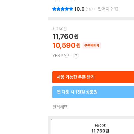
10.0
판매지수
12
16
11,760
원
11,760
10,590
쿠폰혜택가
YES포인트
사용 가능한 쿠폰 받기
앱 다운 시 1천원 상품권
결제혜택
eBook
11,760
원