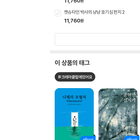
11,760
원
캣슈타인 박사의 냥냥 호기심 펀치 2
11,760
원
이 상품의 태그
#크레마클럽에있어요