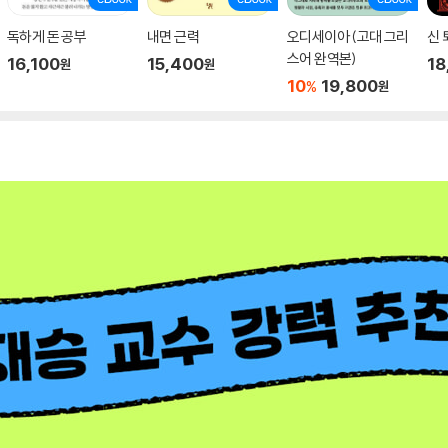
독하게 돈 공부
내면 근력
오디세이아 (고대 그리
신 
스어 완역본)
16,100
15,400
18
원
원
10
19,800
%
원