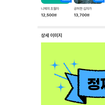
니체의 초월자
공허한 십자가
12,500
13,700
원
원
상세 이미지