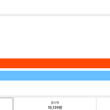
종이책
15,120
원