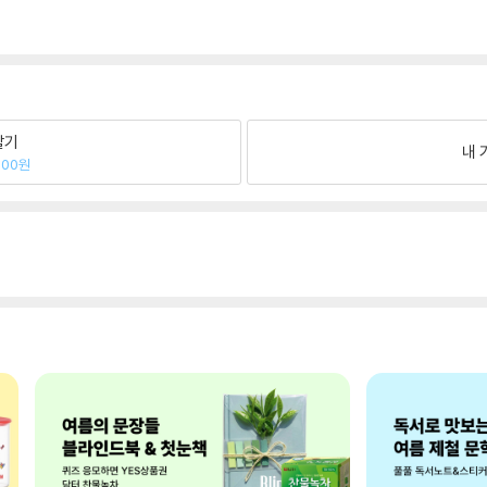
팔기
내 
300원