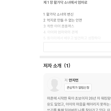
제 1 장 왈가닥 소녀에서 엄마로
1. 왈가닥 소녀의 변신
2. 억지로 만들 수 없는 인연
3. 착한 아이 콤플렉스
4. 아이와 엄마와의 관계
5. 동아리에서 배우고 발견하고 성장하다
6. 직장생활도 육아도 놓칠 수 없어
7. 우리의 시작
8. 친정엄마와의 추억
저자 소개
1
제 2 장 초보 엄마의 시행착오
1. 마흔에 시작된 두 번째 인생
저
안지언
2. 엄마 체험
관심작가 알림신청
3. 처음 마주하는 세계
4. 부모 교육의 필요성
마흔에 시작한 육아 초보이자 26년 차 워킹맘
5. 세 마리 토끼를 잡는 시간
유도 잃었고, 아이의 마음을 헤아리지 못하는
6. 아이는 나 혼자 낳았나
쓰기를 통해 잃어버린 나를 찾아가고 있다. 이