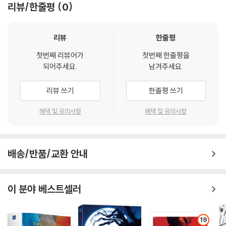
※ 아웃케이스/구성품/포장 상태
리뷰/한줄평
0
1) 제작/배송 과정에서 경미한 아웃케이스 주름, 모서리 눌림 및 갈라짐이
발생할 수 있습니다. 반품을 원하실 경우 미개봉 상태로 문의 부탁드립니
리뷰
한줄평
다.
2) 스틸북 케이스 제작 과정에서 기포 혹은 경미한 인쇄 오류가 발생할 수
첫번째 리뷰어가
첫번째 한줄평을
있습니다.
되어주세요.
남겨주세요.
3) 렌티큘러 스틸북의 경우, 보호필름이 붙어 판매되기도 합니다. 보호필
름 손상에 의한 교환/반품은 불가합니다.
리뷰 쓰기
한줄평 쓰기
4) 본품 보호를 위해 노란색의 카톤 박스로 재포장한 경우, 카톤박스 손상
혜택 및 유의사항
혜택 및 유의사항
에 의한 교환/반품은 불가합니다.
5) 아웃케이스/구성품/포장 상태 불량에 의한 교환/반품 신청시 불량 확
인을 위해 개봉 시의 동영상을 요청할 수 있으며, 동영상이 없는 경우 교
환/반품이 제한될 수 있습니다.
배송/반품/교환 안내
※ 디스크 재생 불량
1) 기기 문제로 인해 발생하는 재생 불량 현상에 대해서는 반품/교환이 불
이 분야 베스트셀러
가하니 최신 소프트웨어로 업데이트된 DVD/BD 전용 기기에서 재생하실
것을 권유해 드립니다.
19
2) 정전기와 먼지로 인해 재생이 원활하지 않은 경우가 있습니다. 디스크