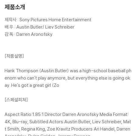
제품소개
제작사 : Sony Pictures Home Entertainment
배 우 : Austin Butler/ Liev Schreiber
감 독 : Darren Aronofsky
[작품설명]
Hank Thompson (Austin Butler) was a high-school baseball ph
enom who can't play anymore, but everything else is going ok
ay. He's got a great girl (Zo
[스페셜피쳐]
Aspect Ratio:1.85:1 Director:Darren Aronofsky Media Format:
4K, Blu-ray, Subtitled Actors:Austin Butler, Liev Schreiber, Mat
t Smith, Regina King, Zoe Kravitz Producers:Ari Handel, Darren