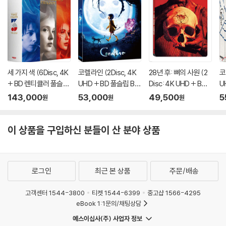
를 마른 천으로 닦으시거나, DVD 클리너 등 전용 제품을 이용하면 대부분
해결됩니다.
3) 일부 PC 연결형 ODD의 경우 호환 상의 문제로 정상적인 디스크도 재
생이 불가능한 경우가 있습니다. 독립형 전용 플레이어 사용을 권장드리
며, ODD 사용으로 인한 재생 불량의 경우 교환 시에도 동일한 오류가 발
생할 수 있음을 알려드립니다.
세 가지 색 (6Disc, 4K
코렐라인 (2Disc, 4K
28년 후: 뼈의 사원 (2
코
+ BD 렌티큘러 풀슬립
UHD + BD 풀슬립 B T
Disc: 4K UHD + BD
U
※ 디스크 외관 불량
트릴로지 박스 한정판)
ype 500장 한정판) :
스틸북 한정판) : 블루
풀
143,000
53,000
49,500
5
원
원
원
디스크에 미세한 잔 흠집이 남아있거나 인쇄 면이 깨끗하지 않은 경우가
: 블루레이
블루레이
레이
한
있으며, 상품의 불량이 아닙니다. 단, 재생에 이상이 있는 경우에는 불량으
이 상품을 구입하신 분들이 산 분야 상품
로 인한 반품/교환이 가능합니다.
※ 교환/반품 안내
1) 불량으로 인한 교환/반품 요청 시에는 불량 확인을 위해 개봉 시의 동영
로그인
최근 본 상품
주문/배송
상을 요청할 수 있으며, 동영상이 없는 경우 교환/반품이 제한될 수 있습니
다.
고객센터 1544-3800
티켓 1544-6399
중고샵 1566-4295
관련 사진과 동영상 및 재생 기기 모델명을 첨부하여 첨부하여 고객센터에
eBook 1:1문의/채팅상담
문의 바랍니다.
예스이십사(주) 사업자 정보
2) 사양 오인지, 오 구매, 변심 사유로의 반품은 제품 개봉 전에만 운임비