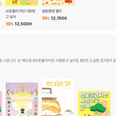
브로콜리지만 사랑받
알랑똥땅 젤리
고 싶어
10
12,150
%
원
10
13,500
%
원
 나갑니다. 쓴 책으로 《브로콜리지만 사랑받고 싶어》, 《완전 소심한 김치》가 