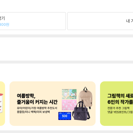
팔기
내 
300원