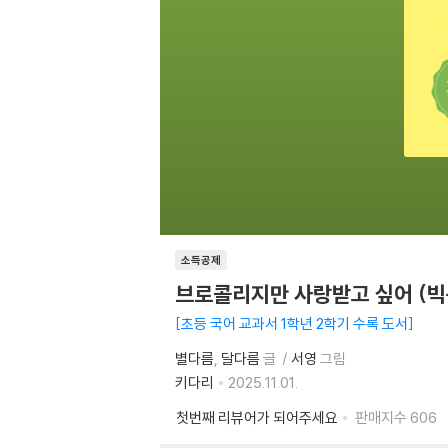
소득공제
브로콜리지만 사랑받고 싶어 (빅
초등 국어 교과서 1학년 2학기 수록 도서
별다름
달다름
글
서영
그림
키다리
2025.11.01.
첫번째 리뷰어가 되어주세요
판매지수
606