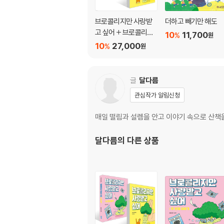
브로콜리지만 사랑받
더하고 빼기만 해도
고 싶어 + 브로콜리지
10
11,700
%
원
만 사랑받고 싶어: 두 번
10
27,000
%
원
째 이야기 세트
글
달다름
관심작가 알림신청
매일 떨림과 설렘을 안고 이야기 속으로 산책을
달다름
의 다른 상품