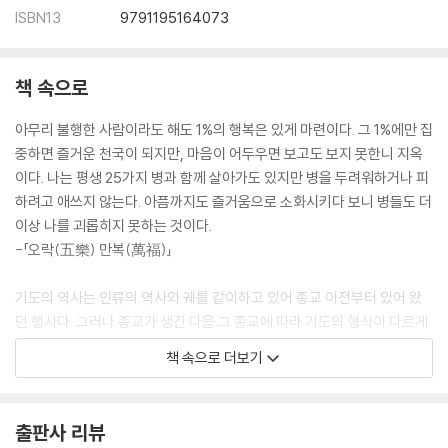
ISBN13
9791195164073
“아픈데 무슨 축하입니까?”
운이 좋아지는 6가지 방법
*자신을 해방시키는 50가지
책 속으로
열정과 지혜로 위기를 돌파하라
사다리를 놓는 사람
아무리 불행한 사람이라도 해도 1%의 행복은 있게 마련이다. 그 1%에만 집
이건희 회장에게 19건의 보험을 판 사람
중하면 즐거운 천국이 되지만, 마음이 어두우면 보고도 보지 못한니 지옥
습관이 인생의 승패를 결정한다
이다. 나는 평생 25가지 병과 함께 살아가도 있지만 병을 두려워하거나 피
국운이 융성하면 개인운도 융성해진다
하려고 애쓰지 않는다. 아픔까지도 즐거움으로 소화시키다 보니 병들도 더
*도전과 열정의 법칙 50가지
이상 나를 괴롭히지 못하는 것이다.
두 다리의 고마움
-「오락(五樂) 만복(萬福)」
*일본인에게서 배우는 50가지
최후에 웃는 자가 주인공입니다
기도의 역사는 인류의 역사와 궤를 같이하고 있어 종교 이전부터 있어 왔
*감사를 부르는 50가지
던 행사다. 그러나 종교가 생긴 다음 그 종교에 따라 기도의 형식이 다르게
자만은 죽음에 이르는 병
만들어진 것이다. 간절함과 지극 정성이면 효과를 극대화할 수 있다고 확
고난이라는 예방주사
책 속으로 더보기
신한다. 김영삼 대통력은 학생시절 책상 앞에 ‘미래의 대통령 김영삼’이라
고 쓴 사진을 붙여놓고 공부를 했다고 한다. 이것 역시 기도다. -「말이 곧
기도다」
출판사 리뷰