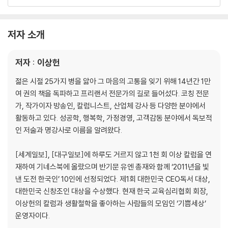
주는 것이 받는 것이다
오락(五樂) 만복(萬福)
*천운을 얻는 법 50가지
저자 소개
운은 덕망을 보고 달려온다
내 나이가 어때서?
저자 : 이상헌
100세 샐러리맨 시대
*노년에 생각해야 할 50가지
젊은 시절 25가지 병을 앓아 그 마음의 고통을 잊기 위해 14년간 1만
여 권의 책을 독파하고 프리랜서 전문가의 길로 들어섰다. 코칭 전문
제2장 부모형제와 이웃을 위했는가?
가, 작가이자 방송인, 칼럼니스트, 산업체 강사 등 다양한 분야에서
활동하고 있다. 성공학, 행복학, 가정경영, 고객감동 분야에서 독보적
말이 곧 기도다
인 저술과 명강사로 이름을 알려왔다.
센닌바리(千人針)의 기적
*100% 이뤄지는 기도 50가지
[세계일보], [대구일보]에 하루도 거르지 않고 1천 회 이상 칼럼을 연
스마트폰을 덮고 책을 펼치자
재하여 기네스북에 올랐으며 반기문 유엔 총재와 함께 ‘2011년을 빛
*독서가 주는 공덕 50가지
낸 도전 한국인’ 10인에 선정되었다. 제1회 대한민국 CEO독서 대상,
행운은 식탁에서 결정된다
대한민국 신창조인 대상을 수상했다. 현재 한국 교육심리협회 회장,
부모 칭찬의 기술
이상헌의 칼럼과 생활철학을 좋아하는 사람들의 모임인 ‘기쁨세상’
증자의 돼지
운영자이다.
지적을 대신하는 칭찬의 기술