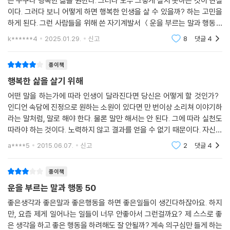
은 누구나 행복한 삶을 원한다. 그러나 모두 그렇게 살지 못하는 것이 현실
--- 본문 중에서
는 모습은 그 사람을 돋보이게 합니다. 그런 사람이 드물기 때문이죠. 눈에
이다. 그러다 보니 어떻게 하면 행복한 인생을 살 수 있을까? 하는 고민을
띄어야 운도 열리는 법입니다. 모두가 좋은 것을 알지만 실천하지 않는 것
하게 된다. 그런 사람들을 위해 쓴 자기계발서 ＜운을 부르는 말과 행동 5
을 하는 사람이 행운의 주인공이 되는 것입니다.”
0＞의 서문에서는 “숙명은 어쩔 수 없다고 해도 운명은 마음만 먹으면 바
k******4
2025.01.29.
신고
8
댓글
4
꾸는 것이 어렵지
1%의 말과 행동의 차이가 불운과 행운을 가른다고?
종이책
운이 따른 사람과 평범한 우리는 무엇이 다른 걸까?
행복한 삶을 살기 위해
* 운이 좋은 사람은 사촌이 땅을 살 때 땅을 치고 [기뻐한다]
어떤 말을 하는가에 따라 인생이 달라진다면 당신은 어떻게 할 것인가?
인디언 속담에 진정으로 원하는 소원이 있다면 만 번이상 소리쳐 이야기하
* [기도]는 반드시 이루어진다고 믿는다. 이뤄지지 않는다면 심심풀이라
라는 말처럼, 말로 해야 한다. 물론 말만 해서는 안 된다. 그에 따라 실천도
도 [기도]를 할 리가 없다. 김영삼 대통령은 학창시절 자신의 책상 앞에 ‘미
따라야 하는 것이다. 노력하지 않고 결과를 얻을 수 없기 때문이다. 자신이
래 대통령 김영삼’이라고 썼다. 이것도 [기도]다. 말을 [기도]처럼 한다.
하는말에 따라 인생이 변할 수 있다. 중1 때 일이었다. 학교의 선도부 언니
* 99에 만족 말라. [100]이 되어야 끓어넘친다. 끓어넘칠 때까지 인내한
a****5
2015.06.07.
신고
2
댓글
4
중
다.
* 같은 말도 [1만번] 반복하면 그대로 이루어진다. 이것이 ‘말씨’다. 콩나물
종이책
을 키워본 사람은 알 것이다.
운을 부르는 말과 행동 50
* 뒷담화, 이간질, 거짓말은 [죽음의 언어]다. 불운의 늪에 빠지게 된다.
좋은생각과 좋은말과 좋은행동을 하면 좋은일들이 생긴다하잖아요. 하지
* [험담]은 세 사람을 죽인다. 험담을 들은 사람, 말한 사람, [험담]의 당사
만, 요즘 제게 일어나는 일들이 너무 안좋아서 그런걸까요? 제 스스로 좋
자다.
은 생각을 하고 좋은 행동을 하려해도 잘 안될까? 계속 의구심만 들게 하는