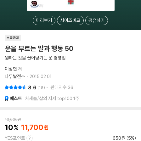
미리보기
사이즈비교
공유하기
소득공제
운을 부르는 말과 행동 50
원하는 것을 끌어당기는 운 경영법
이상헌
저
나무발전소
2015.02.01.
8.6
판매지수
36
18
베스트
처세술/삶의 자세 top100 1주
13,000
원
10
11,700
YES포인트
650원 (5%)