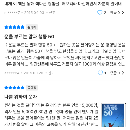
* [운]은 덕망을 보고 달려든다. 돈보다 [운]은 번다.
내게 이 책을 통해 색다른 경험을 해보리라 다짐하면서 차분히 읽어내려
갔다. 프로롤글에서 빌 게이츠 왈 - 젊어서 고생하는 것은 내 탓이 아니지
m*****7
2015.04.03.
신고
2
댓글
0
특히 2014년 한 해에는 유독 말의 경상수지가 적자를 본 한 해였다. 재난
만 나이 들어
급 사건사고가 터질 때마다 말의 폭력은 가혹하리만치 거칠었다. 사건 사
종이책
고들을 수습하는 말들은 거개가 절망과 비난으로 기울었다. 서로를 잇는
연대와 화합의 말들은 드물었고, 초등학생 97%가 비속어를 사용할 정도
운을 부르는 말과 행동 50
로 거친 말의 풍토는 대물림되고 있다.
＜운을 부르는 말과 행동 50＞ 원하는 곳을 끌어당기는 운 경영법 운을
부르는 말과 행동 50 이 책을 받고 한참을 읽었다. 그리고 매일 읽었다. 너
운의 힘을 믿는 사람은 말의 힘도 믿는 사람이다. 많은 사람이 응원하면 어
무나 많은 말들이 가슴에 와 닿아서 무엇을 써야할까? 고민도 했다 쓸말이
떤 어려움이 있어도 그에 걸맞은 위치를 만들어 내는 것이 말이 힘이다. 얼
너무 많아서 ... 일간신문에 하루도 거르지 않고 1000회 이상 칼럼을 연재
굴에는 미소! 부드러운 말씨를 쓰는 당신이 바로 행운의 주인공이다.
하여 기내스북에 오르며, 2011년을 빛낸 한국인 10인에 선정된
e*****4
2015.03.28.
신고
1
댓글
0
종이책
나를 위하여 웃자
원하는 것을 끌어당기는 운 경영법 현존 인물 15,000명,
역사 인물 5,000명 30년 연구성과 명품 언어 멘토가 알
려주는 운을 끌어들이는 말!말!말! 저자는 젊은 시절 25
가지 병을 앓아 그 마음의 고통을 잊기 위해 14년간 1만여