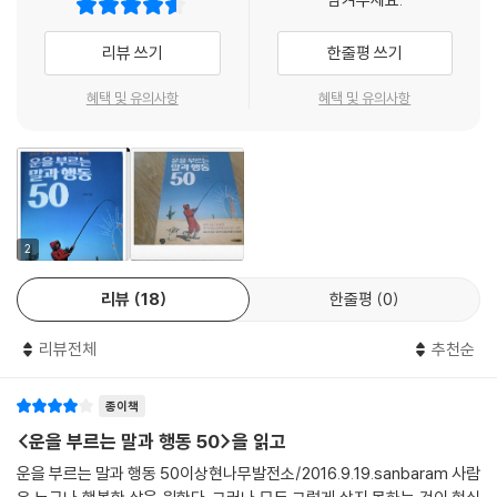
-「이건희 회장에게 19건의 보험을 판 사람」
만, 마음이 어두우면 보고도 보지 못하니 지옥일 밖에요.”
리뷰 쓰기
한줄평 쓰기
모든 성공과 실패, 행운과 불운은 보이지 않는 티끌이 산을 이루듯 서서히
저자는 현존 인물 15,000명 역사 인물 5,000명을 대상으로 운이 좋은 사
나타난 결과이다. 간혹 아무리 노력해도 운이 따라 주지 않는다면 운명을
람들의 특징을 뽑았는데 운은 스스로 운이 좋다고 여기는 사람의 편이라는
혜택 및 유의사항
혜택 및 유의사항
탓하는 사람도 있는데 과연 그럴까?
결론에 도달했다.
-「자만은 죽음에 이르는 병」
“운을 잡는 사람은 100% 긍정인들이었습니다. 마음이 즐거우면 자신이
“저는 시험 운이 없는 것 같습니다.”
있는 곳이 천국이 되지만, 마음이 힘든 사람은 수천억의 돈을 가지고 있어
“비슷비슷할 때는 운의 영향을 받지만 월등히 뛰어나면 운의 영향권에서
도 지옥에서 벗어나지 못합니다. 그래서 매달 많은 수익을 올리면서도 부
벗어납니다. 새는 공기총에 맞으면 죽지만 공기총에 맞아 죽는 코끼리는
족함을 느끼는 사람이 있는 반면 적은 수입으로도 풍족하게 사는 사람이
2
없습니다.”
있는 법입니다.”
나의 얘기를 들은 젊은이는 김용진 박사의 교육을 3개월 받기로 했다. 그
리뷰
18
한줄평
0
는 한 달도 안 돼 공무원 시험에 응시하여 우수한 성적으로 당당히 합격했
특히 한국인 특유의 기질인 ‘참는 것이 미덕’, ‘사촌이 땅을 사면 배가 아픈’
다.
리뷰전체
추천순
문화적 풍토 탓에 스스로 운이 좋다고 말하기가 쉽지 않다. 명품 언어 멘토
-「공기총에 맞아 죽는 코끼리는 없다」
로 수십년간 강연, 저술, 1:1 상담을 통해 ‘말씨’의 중요성을 설파해온 저자
종이책
는 말한다.
운명의 수레바퀴는 습관 대로 굴러가기 때문에 크게 되고 싶은 남자는 여
<운을 부르는 말과 행동 50>을 읽고
자를 고를 때 얼굴 보고 할 것이 아니라 말버릇을 보고 결정해도 늦지 않다.
“99도에서 끓지 않다가도 100도가 되어야 끓는 물이 되는 물처럼 불운에
운을 부르는 말과 행동 50이상현나무발전소/2016.9.19.sanbaram 사람
-「남자 인명은 ‘재처’다」
서 행운으로 환경이 바뀌는 것은 1%의 행동과 말입니다. 작은 일에 감사하