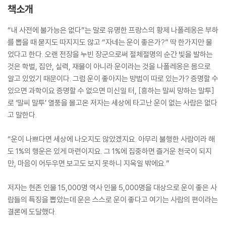
책소개
“내 사전에 불가능은 없다”는 말로 유명한 프랑스의 황제 나폴레옹은 부하
를 뽑을 때 묻지도 따지지도 않고 “자네는 운이 좋은가?” 딱 한가지만 물
었다고 한다. 오랜 전장을 누빈 장군으로써 절체절명의 순간 빛을 발하는
것은 학벌, 집안, 실력, 재물이 아니라 운이라는 것을 나폴레옹은 몸으로
알고 있었기 때문이다. 그럼 운이 좋아지는 방법이 따로 있는가? 증명할 수
있으면 과학이요 증명할 수 없으면 미신일 터, [흥하는 말씨 망하는 말투]
로 ‘말씨 말투’ 열풍을 몰고온 저자는 세상에 타고난 운이 없는 사람은 없다
고 말한다.
“운이 나쁘다면 세상에 나오지도 않았겠지요. 아무리 불행한 사람이라 해
도 1%의 행운은 있게 마련이지요. 그 1%에 집중하면 즐거운 천국이 되지
만, 마음이 어두우면 보고도 보지 못하니 지옥일 밖에요.”
저자는 현존 인물 15,000명 역사 인물 5,000명을 대상으로 운이 좋은 사
람들의 특징을 뽑았는데 운은 스스로 운이 좋다고 여기는 사람의 편이라는
결론에 도달했다.