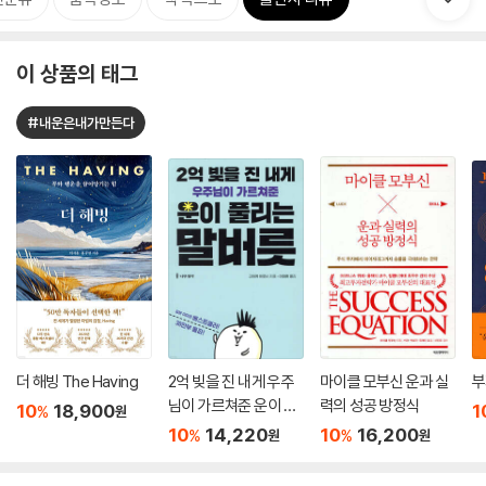
이 상품의 태그
#내운은내가만든다
더 해빙 The Having
2억 빚을 진 내게 우주
마이클 모부신 운과 실
부
님이 가르쳐준 운이 풀
력의 성공 방정식
10
18,900
1
%
원
리는 말버릇
10
14,220
10
16,200
%
%
원
원