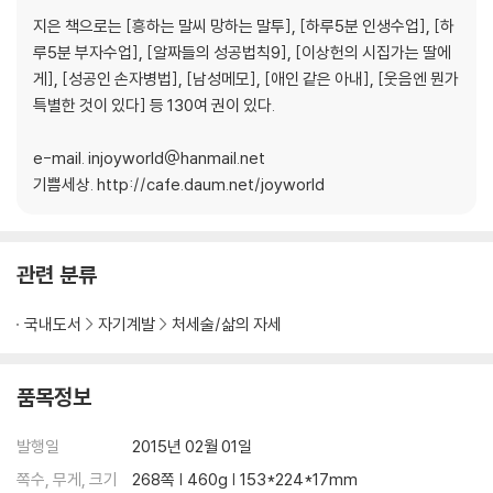
공감하고 마음 읽어주기
지은 책으로는 [흥하는 말씨 망하는 말투], [하루5분 인생수업], [하
루5분 부자수업], [알짜들의 성공법칙9], [이상헌의 시집가는 딸에
게], [성공인 손자병법], [남성메모], [애인 같은 아내], [웃음엔 뭔가
특별한 것이 있다] 등 130여 권이 있다.
제3장 효자는 하늘이 돕는다
e-mail. injoyworld@hanmail.net
웃는 얼굴
기쁨세상. http://cafe.daum.net/joyworld
엄마 젖 먹고 싶어요, 하하하!
가족 식사의 놀라운 효능
조건 없이 베푸는 자 복을 상속한다
관련 분류
가화만사성의 원리
스킨십의 놀라운
국내도서
자기계발
처세술/삶의 자세
복이 들어오는 집
칭찬은 ○○도 춤추게 한다
배려는 힘이 세다
품목정보
제4장 포기를 KO시켜라
발행일
2015년 02월 01일
쪽수, 무게, 크기
268쪽 | 460g | 153*224*17mm
시련은 있어도 좌절은 없다