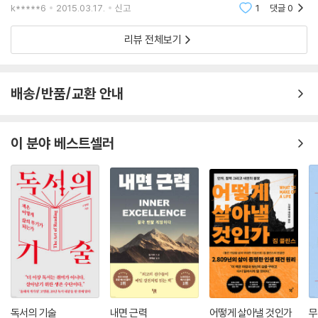
권의 책을 독파하고 프리랜서 전문가의 길로 들어섰다고
k*****6
2015.03.17.
신고
1
댓글
0
한다 사실 지금 이자리에 서 있는 나를 돌아본다
리뷰 전체보기
배송/반품/교환 안내
이 분야 베스트셀러
독서의 기술
내면 근력
어떻게 살아낼 것인가
무