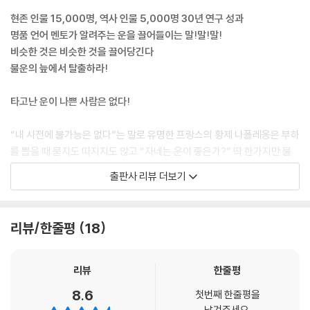
제5장 99에 만족 말라
상반되는 두 이야기를 연결할 때 ‘그러나’나 ‘하지만’ 같은 역접의 접속어보
현존 인물 15,000명, 역사 인물 5,000명 30년 연구 성과
100이 되어야 끓어넘친다
다 ‘그리고(yes, and)’, ‘그러면’ 같은 순접의 접속어를 활용하면 똑같은
명품 언어 멘토가 알려주는 운을 끌어들이는 말!말!말!
내용이라도 지적보다 조언의 느낌을 더 살릴 수 있다.
비슷한 것은 비슷한 것을 끌어당긴다
이루어졌다고 생각하고 행동하라
-「지적을 대신하는 칭찬의 기술」
불운의 늪에서 탈출하라!
15분 만 생각하라
쪹 운을 부르는 50가지
이 세상에 나쁜 사람이 따로 있는 것이 아니라 나쁜 점만 보니까 나빠 보이
타고난 운이 나쁜 사람은 없다!
공기총에 맞아 죽는 코끼리는 없다
는 것이다. 아마 그들의 자녀가 볼 때는 자랑스러운 부모일 것이다. 복이란
좋은 이름을 불러주자
짓기만 하는 것이 아니라 까먹기도 하는 것이다. 악담, 막말, 없는 말을 지
“내 사전에 불가능은 없다”는 말로 유명한 프랑스의 황제 나폴레옹은 부하
*하는 일마다 운이 따르는 사람 되는 법
어내 중상모략하는 사람들이 당대에 화를 당하거나 자녀가 화를 입는 경우
를 뽑을 때 묻지도 따지지도 않고 “자네는 운이 좋은가?” 딱 한가지만 물
남다른 생각과 행동이 운을 부른다
를 수없이 보아왔다. 누구는 인연을 맺은 사람에게 도움을 주는 사람은 화
었다고 한다. 오랜 전장을 누빈 장군으로써 절체절명의 순간 빛을 발하는
*청년 창업가를 위한 조언 50가지
출판사 리뷰 더보기
도 변해 복이 된다. -「조건 없이 베푸는 자 복을 상속한다」
것은 학벌, 집안, 실력, 재물이 아니라 운이라는 것을 나폴레옹은 몸으로
노래가 운명을 만든다
알고 있었기 때문이다. 그럼 운이 좋아지는 방법이 따로 있는가? 증명할 수
*생명언어로 삶을 번영시키는 법 50
“그만두는 것은 언제나 할 수 있지만 여기서 그만두면 영원한 패배자가 됩
있으면 과학이요 증명할 수 없으면 미신일 터, [흥하는 말씨 망하는 말투]
실패할 사람, 꼭 성공할 사람
리뷰/한줄평
18
니다.”
로 ‘말씨 말투’ 열풍을 몰고온 저자는 세상에 타고난 운이 없는 사람은 없다
남자의 인명은 ‘재처’다
“그럼 어떻게 하면 좋을까요?”
고 말한다.
“남들이 상상 못 할 한 사람만 가입을 시키고 그만둬도 승리자입니다. 그런
부 록- 운을 부르는 실내 만들기 100
리뷰
한줄평
사람이 누구일까요?”
“운이 나쁘다면 세상에 나오지도 않았겠지요. 아무리 불행한 사람이라 해
8.6
“그야 이건희 회장님이겠지요?”
첫번째 한줄평을
도 1%의 행운은 있게 마련이지요. 그 1%에 집중하면 즐거운 천국이 되지
남겨주세요.