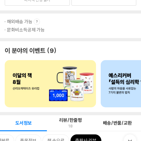
해외배송 가능
문화비소득공제 가능
이 분야의 이벤트
9
리뷰/한줄평
도서정보
배송/반품/교환
18
련분류
품목정보
책 속으로
출판사 리뷰