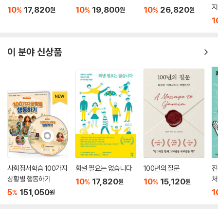
지
10
17,820
10
19,800
10
26,820
%
%
%
원
원
원
1
이 분야 신상품
사회정서학습 100가지
화낼 필요는 없습니다
100년의 질문
진
상황별 행동하기
처
10
17,820
10
15,120
%
%
원
원
5
151,050
1
%
원