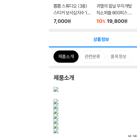
뽐뽐 스튜디오 (3종)
귀멸의 칼날 무지개빛
스티커 보석십자수 10
직소퍼즐 800피스 홀
x11
로그...
7,000
10
19,800
%
원
원
상품정보
제품소개
관련분류
품목정보
제품소개
본 