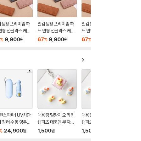
감생활 프리미엄 하
일감생활 프리미엄 하
일감생활 프리미엄 하
안경 선글라스 케이
드 안경 선글라스 케이
드 안경 선글라스 케이
스
스
9,900
67
9,900
67
9,900
%
%
%
원
원
원
윈스파파] UV차단
대용량 말랑이 오리 키
대용량 말랑이 오리 키
 컬러 수동 양우산
캡파츠 데코덴 부자재
캡파츠 데코덴 부자재
스 세트(P0000T
슬라임 DIY 만들기 재
슬라임 DIY 만들기 재
24,900
1,500
1,500
%
원
원
원
1+1)
료 미니 공예 탑꾸 폰꾸
료 미니 공예 탑꾸 폰꾸