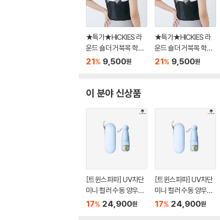
★특가★HICKIES 라
★특가★HICKIES 라
운드 숄더 거북목 학생
운드 숄더 거북목 학생
직장인 바른자세 어깨
직장인 바른자세 어깨
21
9,500
21
9,500
%
%
원
원
체형 Slim 교정밴드
체형 Slim 교정밴드
이 분야 신상품
[트윈스파파] UV차단
[트윈스파파] UV차단
미니 컬러 수동 양우산
미니 컬러 수동 양우산
케이스 세트(P0000T
케이스 세트(P0000T
17
24,900
17
24,900
%
%
원
원
XB/1+1)
XB/1+1)