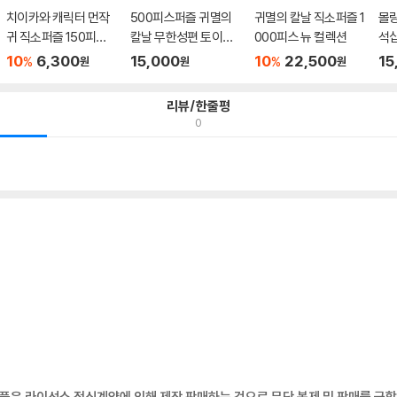
치이카와 캐릭터 먼작
500피스퍼즐 귀멸의
귀멸의 칼날 직소퍼즐 1
몰랑
귀 직소퍼즐 150피스
칼날 무한성편 토이앤
000피스 뉴 컬렉션
석십
네컷 ...
TPD05...
10
6,300
15,000
10
22,500
15
%
%
원
원
원
리뷰/한줄평
0
제품은 라이선스 정식계약에 의해 제작 판매하는 것으로 무단 복제 및 판매를 금합