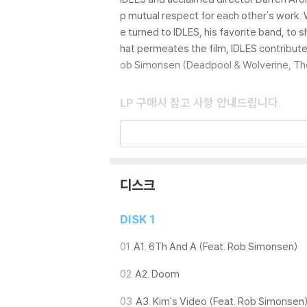
p mutual respect for each other's work. 
e turned to IDLES, his favorite band, to 
hat permeates the film, IDLES contributed
ob Simonsen (Deadpool & Wolverine, The
LP 구매시 참고 사항 안내드립니다.
※ 재킷/구성품/포장 상태
1) 제작/배송 과정에 따라 경미한 재킷 주름, 
외관상 불량 확인되는 상품을 개봉 시엔 반품/교
2) 디스크 라벨은 공정상 매끄럽게 부착되지 않
디스크
3) 일본 제작 LP는 대부분 겉비닐이 밀봉되어 
4) 디지털 다운로드 코드는 본사에서 공지 없이 
DISK 1
※ 재생 불량
01
A1. 6Th And A (Feat. Rob Simonsen)
1) 침압 조절 기능이 없는 턴테이블을 사용하시는
02
A2. Doom
기기 문제로 인해 발생하는 재생 불량 현상에 대
2) 디스크는 정전기와 먼지로 인해 재생이 원활
03
A3. Kim's Video (Feat. Rob Simonsen