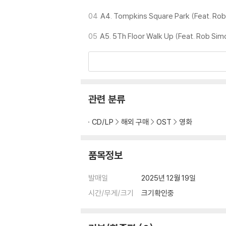
3) 바늘에 먼지가 쌓이는 경우에도 재생이 원활
04
A4. Tompkins Square Park (Feat. Ro
※ 디스크 외관 불량
05
A5. 5Th Floor Walk Up (Feat. Rob Si
1) 열을 가하여 제작하는 바이닐 공정 특성상 
재생이 불안정한 경우 스태빌라이저를 사용하시면
2) 재생 음역의 왜곡을 최소화 하고 반복 재생
는 전용 제품 등을 이용하여 센터 홀을 조정하시
3) 디스크에 미세한 잔 흠집이 남아있거나 인쇄
관련 분류
가능합니다
CD/LP
해외 구매
OST
영화
※ 컬러 디스크
아래에 해당하는 경우는 불량이 아니므로 개봉 
1) 컬러 디스크는 웹 이미지와 실제 색상이 차이가
품목정보
2) 컬러 디스크의 특성상 제작 공정시 앨범마다
3) 컬러 디스크는 제작 과정에서 다른 색상 염료
발매일
2025년 12월 19일
시간/무게/크기
크기확인중
※ 반품/교환 안내
1) 불량으로 인한 반품/교환 요청 시에는 불량 
관련 사진과 동영상 및 재생 기기 모델명을 첨부