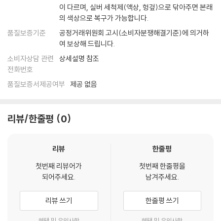
이 다르며, 실버 세척제(액상, 헝겊)으로 닦아주면 본래
의 색상으로 복구가 가능합니다.
품질보증기준
공정거래위원회 고시(소비자분쟁해결기준)에 의거하
여 보상해 드립니다.
소비자상담 관련
상세설명 참조
전화번호
품질보증서제공여부
제공 없음
리뷰/한줄평
0
리뷰
한줄평
첫번째 리뷰어가
첫번째 한줄평을
되어주세요.
남겨주세요.
리뷰 쓰기
한줄평 쓰기
혜택 및 유의사항
혜택 및 유의사항