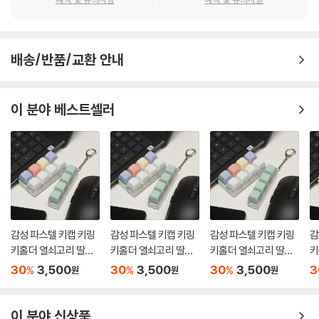
배송/반품/교환 안내
이 분야 베스트셀러
감성 파스텔 키캡 키링
감성 파스텔 키캡 키링
감성 파스텔 키캡 키링
감
키홀더 열쇠고리 딸깍
키홀더 열쇠고리 딸깍
키홀더 열쇠고리 딸깍
키
이
이
이
이
30
3,500
30
3,500
30
3,500
3
%
%
%
원
원
원
이 분야 신상품