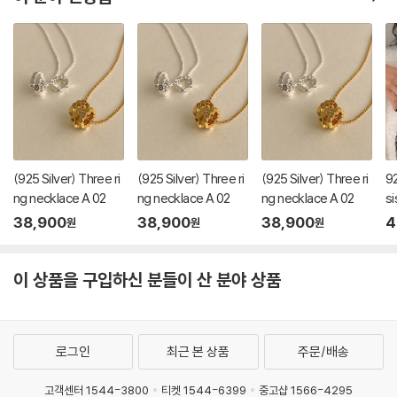
(925 Silver) Three ri
(925 Silver) Three ri
(925 Silver) Three ri
92
ng necklace A 02
ng necklace A 02
ng necklace A 02
s
38,900
38,900
38,900
4
원
원
원
이 상품을 구입하신 분들이 산 분야 상품
로그인
최근 본 상품
주문/배송
고객센터 1544-3800
티켓 1544-6399
중고샵 1566-4295