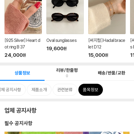
[925 Silver] Heart d
Oval sunglasses
[써지컬] Hadal brace
[
ot ring B 37
let D 12
s 
19,600
원
24,000
15,000
1
원
원
리뷰/한줄평
상품정보
배송/반품/교환
0
업체 공지사항
제품소개
관련분류
품목정보
업체 공지사항
필수 공지사항