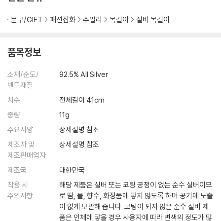
문구/GIFT
패션잡화
주얼리
목걸이
실버 목걸이
품목정보
소재/순도/
92.5% All Silver
밴드재질
치수
전체길이 41cm
중량
11g
주요사양
상세설명 참조
제조자 및
상세설명 참조
제조판매업자
제조국
대한민국
착용 시
해당 제품은 실버 또는 코팅 공정이 없는 순수 실버이므
주의사항
로 땀, 물, 향수, 화장품에 닿지 않도록 하며 공기에 노출
이 없게 보관해 줍니다. 코팅이 되지 않은 순수 실버 제
품은 인체에 닿을 경우 사용자에 따라 변색의 정도가 많