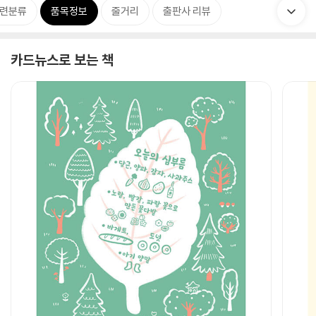
련분류
품목정보
줄거리
출판사 리뷰
카드뉴스로 보는 책