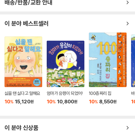
배송/반품/교환 안내
이 분야 베스트셀러
싫을 땐 싫다고 말해요
엄마가 유령이 되었어!
100층짜리 집
바
10
15,120
10
10,800
10
8,550
1
%
%
%
원
원
원
이 분야 신상품