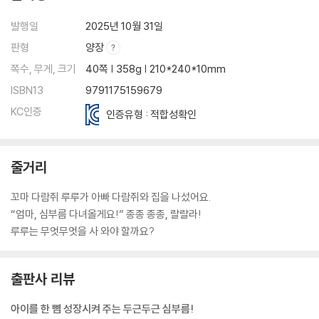
발행일
2025년 10월 31일
판형
양장
쪽수, 무게, 크기
40쪽 | 358g | 210*240*10mm
ISBN13
9791175159679
KC인증
인증유형 : 적합성확인
줄거리
꼬마 다람쥐 루루가 아빠 다람쥐와 집을 나섰어요.
“엄마, 심부름 다녀올게요!” 종종 종종, 랄랄라!
루루는 무엇무엇을 사 와야 할까요?
출판사 리뷰
아이를 한 뼘 성장시켜 주는 두근두근 심부름!