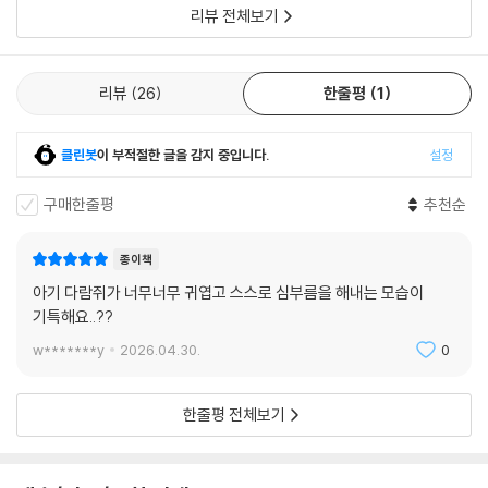
일까요?돼지 아저씨가 사과와 고구마를 먹
리뷰 전체보기
리뷰
26
한줄평
1
클린봇
이 부적절한 글을 감지 중입니다.
설정
구매한줄평
추천순
종이책
아기 다람쥐가 너무너무 귀엽고 스스로 심부름을 해내는 모습이
기특해요..??
w*******y
2026.04.30.
0
한줄평 전체보기