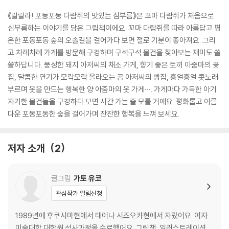
《랄랄라! 포동포동 다람쥐의 맛있는 심부름》은 꼬마 다람쥐가 처음으로
심부름하는 이야기를 담은 그림책이에요. 꼬마 다람쥐를 따라 아름답고 평
온한 포동포동 숲의 오솔길을 걸어가다 보면 절로 기분이 좋아져요. 그리
고 차례차례 가게를 방문해 구경하며 구석구석 물건을 찾아보는 재미도 쏠
쏠하답니다. 풍성한 돼지 아저씨의 채소 가게, 향기 좋은 토끼 아줌마의 꽃
집, 달콤한 연기가 모락모락 올라오는 곰 아저씨의 빵집, 흥얼흥얼 콧노래
부르며 옷을 만드는 행복한 양 아줌마의 옷 가게···. 가게마다 가득한 아기
자기한 물건들을 구경하다 보면 시간 가는 줄 모를 거예요. 평화롭고 아름
다운 포동포동한 숲을 걸어가며 잔잔한 행복을 느껴 보세요.
저자 소개
2
글그림
가토 유코
관심작가 알림신청
1989년에 후쿠시마현에서 태어나 시즈오카현에서 자랐어요. 여자
미술대학 대학원 석사과정을 수료했어요. 그림책, 일러스트레이션,