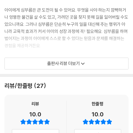
아이에게 심부름은 큰 도전이 될 수 있어요. 무엇을 사야 하는지 깜빡하거
나 엉뚱한 물건을 살 수도 있고, 가려던 곳을 찾지 못해 길을 잃어버릴 수도
있으니까요. 그러나 심부름은 단순히 누구의 일을 대신해 주는 행위가 아
니라 교육적 효과가 커서 아이의 성장 과정에 꼭! 필요해요. 심부름을 하며
벌어지는 과정이 아이에게 스스로 할 수 있다는 믿음과 문제를 해결하는
경험을 제공하거든요.
먼저 아이는 심부름을 하며 책임감과 자율성을 높일 수 있어요. 심부름을
출판사 리뷰 더보기
맡긴다는 것은 아이를 신뢰한다는 무언의 믿음이 담겨 있어요. 그래서 작
은 심부름을 해냈을 때 아이는 자기 주도성과 책임감이 훌쩍 자라게 되지
요. 또 물건을 사고, 어른과 대화하고, 길을 묻는 실제 상황을 통해 사회성
리뷰/한줄평
27
과 의사소통 능력, 사회적 자신감이 자라게 되지요. 그리고 가족이나 타인
을 도우면서 배려심과 공동체 의식도 기를 수 있어요. 누군가를 위해 도움
이 되는 일을 하는 경험은 다른 사람을 위하는 배려심의 기초가 됩니다. 그
리뷰
한줄평
밖에 길을 찾거나 잔돈을 계산하고 물건을 비교하는 과정에서는 문제 해결
10.0
10.0
력과 판단력을, 돈을 맡아 물건을 사고 거스름돈을 받은 경험을 통해서는
경제 개념을 익힐 수 있어요.