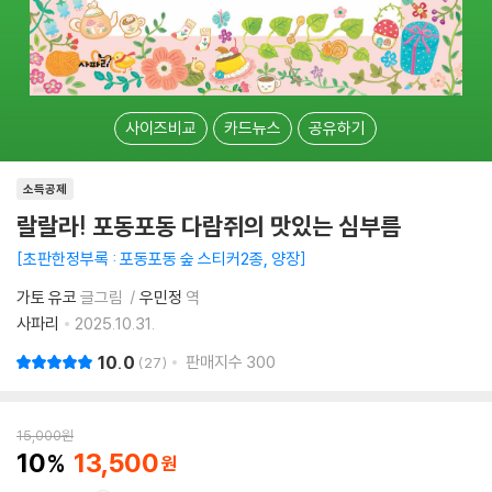
사이즈비교
카드뉴스
공유하기
소득공제
랄랄라! 포동포동 다람쥐의 맛있는 심부름
초판한정부록 : 포동포동 숲 스티커2종, 양장
가토 유코
글그림
우민정
역
사파리
2025.10.31.
10.0
판매지수
300
27
15,000
원
10
13,500