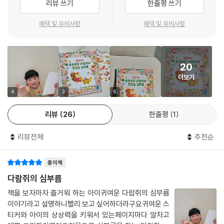
리뷰 쓰기
한줄평 쓰기
꼬마 다람쥐 루루는 첫 심부름이 끝날 무렵 긴장이 풀렸는지 그만 주저앉
았어요. 그래도 동생한테 줄 아기 양말은 품에 꼭 안고 있었답니다. 꼬마 다
혜택 및 유의사항
혜택 및 유의사항
람쥐는 무사히 심부름을 마칠 수 있을까요?
구석구석 아기자기한 포동포동 숲으로 놀러 오세요!
20
더보기
《랄랄라! 포동포동 다람쥐의 맛있는 심부름》을 펼치면 아기자기한 볼거리
로 가득해요. 채소 가게 뒤편 밭에서는 꼬마 돼지와 할머니가 감자를 뽑고,
4
3
6
개구리 씨가 꽃다발을 들고 행복한 표정으로 꽃 가게를 나와 걸어가고 있
리뷰
26
한줄평
1
어요. 빵집 앞뜰 테이블에 나란히 앉아 바게트를 맛있게 먹는 생쥐들, 옷 가
게 선반 위에서 뜨개질하는 생쥐 할머니, 꾸벅꾸벅 졸고 있는 병아리도 찾
리뷰전체
추천순
아보세요. 또 앞 장면에 등장했던 여러 동물들이 다른 장면에도 다시 나타
나서 더욱 흥미진진해요. 꽃 가게에서 꽃다발을 산 개구리 씨, 빵을 많이 산
종이책
달팽이 할머니, 어디론가 서둘러 가는 애벌레, 멋진 모자를 산 무당벌레 등
그림을 들여다 보면 또 다른 여러 숲속 주민들을 만날 수 있어요. 그래서 이
다람쥐의 심부름
그림책을 읽을 땐 구석구석 샅샅이 놓치지 않고 보아야 한답니다. 그림 속
책을 보자마자 즐거워 하는 아이귀여운 다람쥐의 심부름
모든 등장인물이 또 다른 이야기의 주인공이기도 하니까요. 꼬마 다람쥐
이야기라고 설명하니빨리 보고 싶어하더라구요귀여운 스
루루를 묵묵히 지켜보며 심부름을 완수할 수 있도록 도와주는 아빠 다람
티커와 아이의 상상력을 키워서 있는페이지마다 알차고