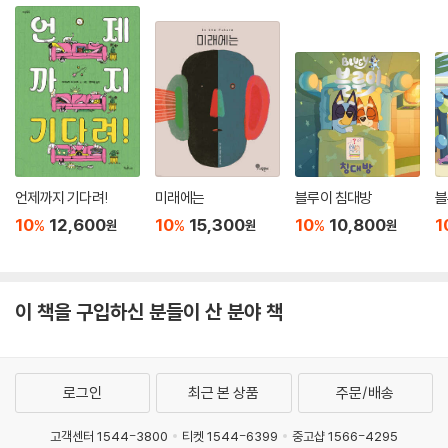
언제까지 기다려!
미래에는
블루이 침대방
블
10
12,600
10
15,300
10
10,800
1
%
%
%
원
원
원
이 책을 구입하신 분들이 산 분야 책
로그인
최근 본 상품
주문/배송
고객센터 1544-3800
티켓 1544-6399
중고샵 1566-4295