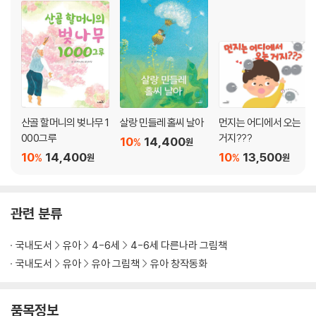
산골 할머니의 벚나무 1
살랑 민들레 홀씨 날아
먼지는 어디에서 오는
000그루
거지???
10
14,400
%
원
10
14,400
10
13,500
%
%
원
원
관련 분류
국내도서
유아
4-6세
4-6세 다른나라 그림책
국내도서
유아
유아 그림책
유아 창작동화
품목정보