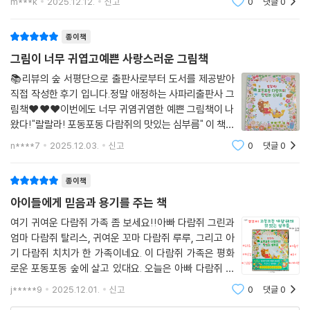
m***k
2025.12.12.
신고
0
댓글
0
추천해요꼬마 다람쥐 루루와 함께 채소 가게, 꽃 가게, 빵
가게, 옷 가게를 돌며엄마 다람쥐
종이책
그림이 너무 귀엽고예쁜 사랑스러운 그림책
📚리뷰의 숲 서평단으로 출판사로부터 도서를 제공받아
직접 작성한 후기 입니다.정말 애정하는 사파리출판사 그
림책❤️❤️❤️이번에도 너무 귀염귀염한 예쁜 그림책이 나
왔다!"랄랄라! 포동포동 다람쥐의 맛있는 심부름" 이 책은
그림이 너무 귀엽고 페이지 가득 그림이 있는데도전혀 복
n****7
2025.12.03.
신고
0
댓글
0
잡해보이지 않고 하나하나 보게 된다.아이도 보자마자 예
쁘다며 펼쳐보았다.이 책은 다람쥐
종이책
아이들에게 믿음과 용기를 주는 책
여기 귀여운 다람쥐 가족 좀 보세요!!아빠 다람쥐 그린과
엄마 다람쥐 탈리스, 귀여운 꼬마 다람쥐 루루, 그리고 아
기 다람쥐 치치가 한 가족이네요. 이 다람쥐 가족은 평화
로운 포동포동 숲에 살고 있대요. 오늘은 아빠 다람쥐 그
린과 꼬마 다람쥐 루루가 엄마 심부름을 하기 위해 집을
j*****9
2025.12.01.
신고
0
댓글
0
나섰대요."종종 종종 랄랄라!"맨 처음으로 갈 가게는 어디