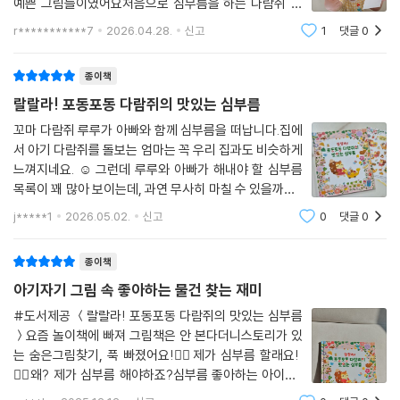
쥐, 갈 때는 루루를 태웠다가 돌아올 때는 심부름한 물건을 가득 싣고 오는
예쁜 그림들이였어요처음으로 심부름을 하는 다람쥐 차
오리 모양의 수레도 꼭 눈여겨보세요.
례차례 가게를 방문하 구경하며 구석구석 물건을 찾아보
r***********7
2026.04.28.
신고
1
댓글
0
는 재미가 있어 숨은그림찾기 처럼 재미있어해요웃으며
노래부르고 심부름하는 다람쥐를 통해아이도 재미있
어, 그런데 아빠 다람쥐가 힘들어서 주저 않은 루루에게 마지막 심부름을
종이책
함께 가자고 부탁하네요. 과연 어떤 심부름이 기다리고 있을까요?
랄랄라! 포동포동 다람쥐의 맛있는 심부름
꼬마 다람쥐 루루가 아빠와 함께 심부름을 떠납니다.집에
서 아기 다람쥐를 돌보는 엄마는 꼭 우리 집과도 비슷하게
느껴지네요. ☺ 그런데 루루와 아빠가 해내야 할 심부름
목록이 꽤 많아 보이는데, 과연 무사히 마칠 수 있을까요?
책 속 심부름 목록을 보며 아이와 조잘조잘 이야기를 나누
j*****1
2026.05.02.
신고
0
댓글
0
기 시작했습니다."야채는 어디서 사고, 꽃다발은 어디서
사야 하지?", "바게트는 저기서 사면 되
종이책
아기자기 그림 속 좋아하는 물건 찾는 재미
#도서제공 ＜랄랄라! 포동포동 다람쥐의 맛있는 심부름
＞요즘 놀이책에 빠져 그림책은 안 본다더니스토리가 있
는 숨은그림찾기, 푹 빠졌어요!🙋‍♂️제가 심부름 할래요!
🙅‍♀️왜? 제가 심부름 해야하죠?심부름 좋아하는 아이도,
심부름 거부하는 아이도, 마트 쇼핑 좋아하는 아이에게도