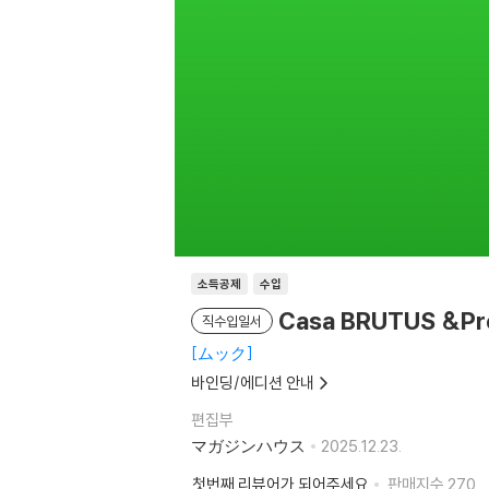
소득공제
수입
Casa BRUTUS
직수입일서
ムック
바인딩/에디션 안내
편집부
マガジンハウス
2025.12.23.
첫번째 리뷰어가 되어주세요
판매지수
270