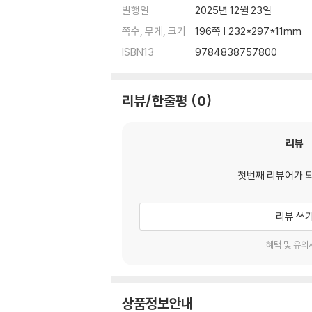
발행일
2025년 12월 23일
쪽수, 무게, 크기
196쪽 | 232*297*11mm
ISBN13
9784838757800
리뷰/한줄평
0
리뷰
첫번째 리뷰어가 
리뷰 쓰
혜택 및 유의
상품정보안내