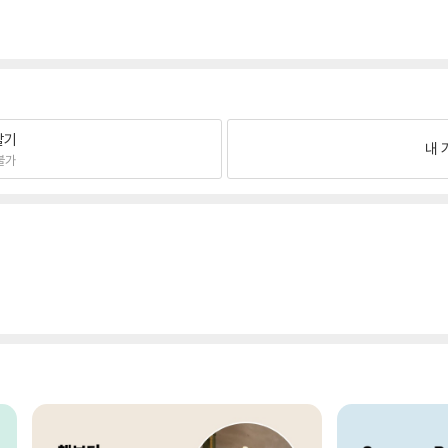
팔기
내 
불가