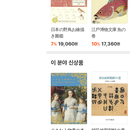
日本の野鳥お繪描
江戶博物文庫 魚の
き圖鑑
卷
7
19,060
10
17,360
%
%
원
원
이 분야 신상품