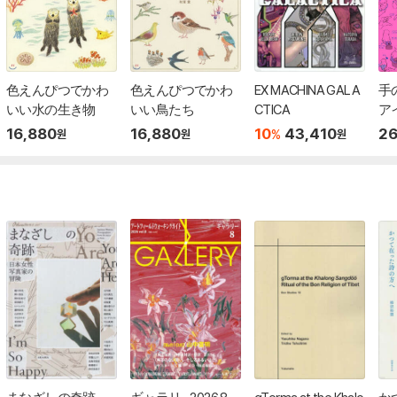
色えんぴつでかわ
色えんぴつでかわ
EX MACHINA GALA
手
いい水の生き物
いい鳥たち
CTICA
ア
16,880
16,880
10
43,410
26
%
원
원
원