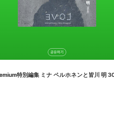
공유하기
 &Premium特別編集 ミナ ペルホネンと皆川 明 