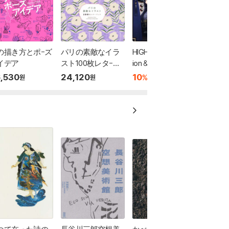
の描き方とポ-ズ
パリの素敵なイラ
HIGH CARD -Illustrat
イデア
スト100枚レタ-ブ
ion & Concept Book
ック
,530
24,120
10
43,410
%
원
원
원