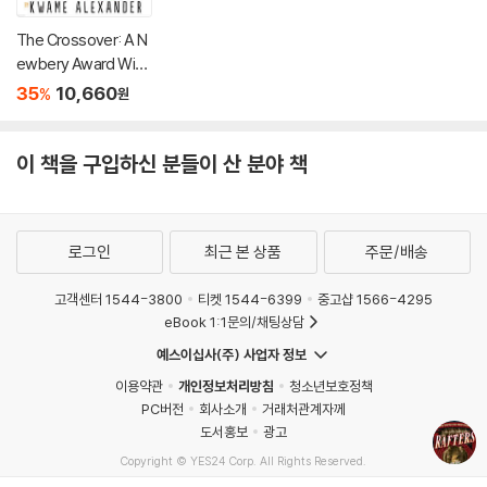
The Crossover: A N
ewbery Award Winn
er
35
10,660
%
원
이 책을 구입하신 분들이 산 분야 책
로그인
최근 본 상품
주문/배송
고객센터 1544-3800
티켓 1544-6399
중고샵 1566-4295
eBook 1:1문의/채팅상담
예스이십사(주) 사업자 정보
이용약관
개인정보처리방침
청소년보호정책
PC버전
회사소개
거래처관계자께
도서홍보
광고
Copyright © YES24 Corp. All Rights Reserved.
MATOM14