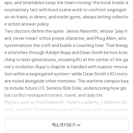
ape, and timetables keep the team moving-the book braids d
ocumentary fact with lived scene work to confront segregati
on on trains, in diners, and inside gyms, always letting collectiv
e action answer policy.
Two doctors define the spine: James Naismith, whose "play h
ard, never mean" ethos prizes character, and Phog Allen, who
systematizes the craft and builds a coaching tree. That lineag
e stretches through Adolph Rupp and Dean Smith before bran
ching to later generations, situating KU at the center of the ga
me's evolution. Rupp's chapter is handled with nuance-innova
tion within a segregated system-while Dean Smith's KU roots
are noted alongside other mentees. The wartime campus bea
ts include future U.S. Senator Bob Dole, underscoring how glo
bal conflict reshaped rosters, travel, and daily life.
Players such as Paul Endacott, Clyde Lovellette, LaVannes Sq
uires, and Wilt Chamberlain animate the arc, while spaces char
t progress: the constraint of Snow Hall, the ambition of Robins
on, the communal crush of Hoch, and the 1955 dedication of A
책소개 더보기
llen Fieldhouse-"James Naismith Court"-as the program's cat