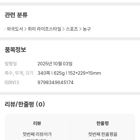
hedral. Throughout, the prose stays lean and cinematic, favori
ng objects and tasks-nets, whistles, checklists, tickets-that
관련 분류
pass hand to hand and chapter to chapter. The book ultimatel
y honors a community that carried Kansas basketball through
외국도서
취미 라이프스타일
스포츠
농구
segregation's barriers and up into the rafters.
품목정보
발행일
2025년 10월 03일
쪽수, 무게, 크기
340쪽 | 625g | 152*229*15mm
ISBN13
9798349645174
리뷰/한줄평
0
리뷰
한줄평
첫번째 리뷰어가
첫번째 한줄평을