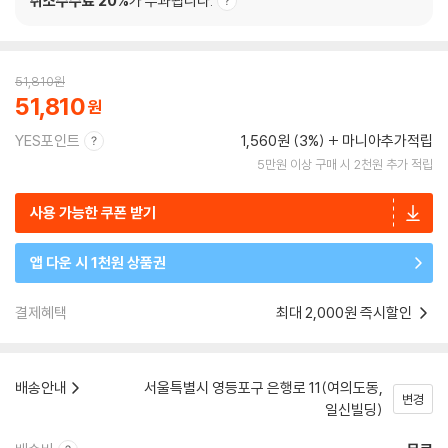
취소수수료 20%
가 부과됩니다.
51,810
원
51,810
YES포인트
1,560원 (3%)
마니아추가적립
5만원 이상 구매 시 2천원 추가 적립
사용 가능한 쿠폰 받기
앱 다운 시 1천원 상품권
결제혜택
최대 2,000원 즉시할인
배송안내
서울특별시 영등포구 은행로 11(여의도동,
변경
일신빌딩)