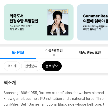
리뷰/한줄평
도서정보
배송/반품/교환
0
책소개
관련분류
품목정보
책소개
Spanning 1898-1955, Rafters of the Plains shows how a brand
-new game became a KU institution and a national force. Thro
ugh Miles "Bell" Gaines-a fictional Black aide whose bell rope, t