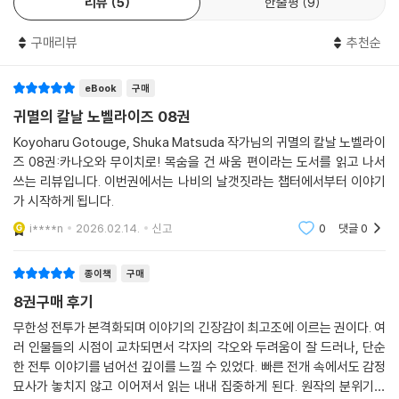
리뷰
5
한줄평
9
구매리뷰
추천순
eBook
구매
귀멸의 칼날 노벨라이즈 08권
Koyoharu Gotouge, Shuka Matsuda 작가님의 귀멸의 칼날 노벨라이
즈 08권:카나오와 무이치로! 목숨을 건 싸움 편이라는 도서를 읽고 나서
쓰는 리뷰입니다. 이번권에서는 나비의 날갯짓라는 챕터에서부터 이야기
가 시작하게 됩니다.
i****n
2026.02.14.
신고
0
댓글
0
종이책
구매
8권구매 후기
무한성 전투가 본격화되며 이야기의 긴장감이 최고조에 이르는 권이다. 여
러 인물들의 시점이 교차되면서 각자의 각오와 두려움이 잘 드러나, 단순
한 전투 이야기를 넘어선 깊이를 느낄 수 있었다. 빠른 전개 속에서도 감정
묘사가 놓치지 않고 이어져서 읽는 내내 집중하게 된다. 원작의 분위기를