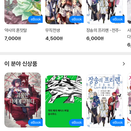
약사의 혼잣말
무직전생
장송의 프리렌 -전주-
사
다
7,000
4,500
6,000
원
원
원
6
이 분야 신상품