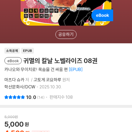
공유하기
소득공제
EPUB
귀멸의 칼날 노벨라이즈 08권
eBook
카나오와 무이치로! 목숨을 건 싸움 편
EPUB
마츠다 슈카
저
고토게 코요하루
원저
학산문화사/DCW
2025.10.30.
10.0
판매지수
108
14
5,000
원
5,000