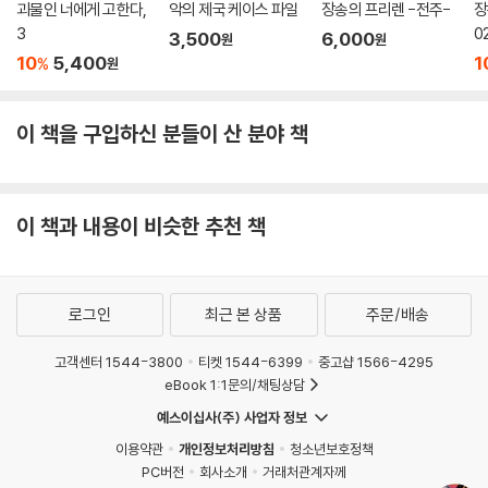
괴물인 너에게 고한다,
악의 제국 케이스 파일
장송의 프리렌 -전주-
장
3
0
3,500
6,000
원
원
10
5,400
1
%
원
이 책을 구입하신 분들이 산 분야 책
이 책과 내용이 비슷한 추천 책
로그인
최근 본 상품
주문/배송
고객센터 1544-3800
티켓 1544-6399
중고샵 1566-4295
eBook 1:1문의/채팅상담
예스이십사(주) 사업자 정보
이용약관
개인정보처리방침
청소년보호정책
PC버전
회사소개
거래처관계자께