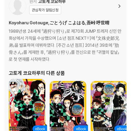
원저
고토게 코요하루
관심작가 알림신청
Koyoharu Gotouge,ごとうげ こよはる,吾峠 呼世晴
1988년생. 24세에 「過狩り狩り」로 제70회 JUMP 트레저 신인 만
화상에서 가작을 수상했으며 [소년 점프 NEXT!!]에 「文殊史郞兄
弟」을 발표하며 데뷔하였다. [주간 소년 점프] 2014년 39호에 「肋
骨さん」를 게재한 후, 「過狩り狩り」를 전신으로 한 「귀멸의 칼날」
로 첫 연재를 시작하였다.
고토게 코요하루
의 다른 상품