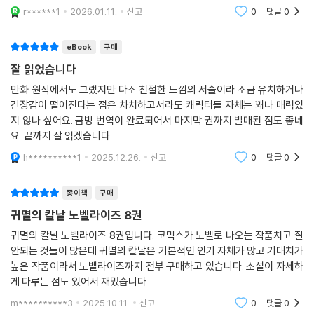
잘 살리면서도 소설만의 장점을 살린 구성이라 귀멸의 칼날을 좋아하는 독
r******1
2026.01.11.
신고
0
댓글
0
자라면 만족할
eBook
구매
잘 읽었습니다
만화 원작에서도 그랬지만 다소 친절한 느낌의 서술이라 조금 유치하거나
긴장감이 떨어진다는 점은 차치하고서라도 캐릭터들 자체는 꽤나 매력있
지 않나 싶어요. 금방 번역이 완료되어서 마지막 권까지 발매된 점도 좋네
요. 끝까지 잘 읽겠습니다.
h**********1
2025.12.26.
신고
0
댓글
0
종이책
구매
귀멸의 칼날 노벨라이즈 8권
귀멸의 칼날 노벨라이즈 8권입니다. 코믹스가 노벨로 나오는 작품치고 잘
안되는 것들이 많은데 귀멸의 칼날은 기본적인 인기 자체가 많고 기대치가
높은 작품이라서 노벨라이즈까지 전부 구매하고 있습니다. 소설이 자세하
게 다루는 점도 있어서 재밌습니다.
m**********3
2025.10.11.
신고
0
댓글
0