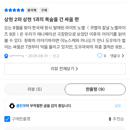
종이책
구매
상현 2와 상현 1과의 목숨을 건 싸움 편
오는 8월을 맞아 한국에 정식 발매된 라이트 노벨 ＜귀멸의 칼날 노벨라이
즈 8권＞은 우리가 애니메이션 극장판으로 보았던 이후의 이야기를 읽어
볼 수 있다. 정확히 이야기하자면 이노스케와 카나오가 만나 도우마가 벌
이는 싸움은 7권부터 막을 올리고 있지만, 도우마와의 최종 결착은 8권에
서 나기 때문에 그냥 8권부터 애니메이션 극장판 ＜귀멸의 칼날 무한성 편
o*****s
2025.08.31.
신고
0
댓글
0
제2부＞라고 말해
리뷰 전체보기
리뷰
5
한줄평
9
클린봇
이 부적절한 글을 감지 중입니다.
설정
구매한줄평
추천순