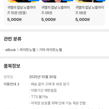
귀멸의 칼날 노벨라이
귀멸의 칼날 노벨라이
귀멸의 칼날 노벨라이
즈 10권 (완결)
즈 09권
즈 06권
5,000
5,000
5,000
원
원
원
관련 분류
eBook
라이트노벨
기타 라이트노벨
품목정보
발행일
2025년 10월 30일
이용안내
배송 없이 구매 후 바로 읽기
이용기간 제한없음
TTS 불가능
저작권 보호를 위해 인쇄 기능 제공 안함