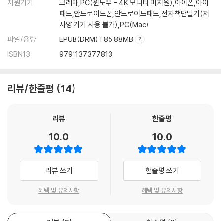
지원기기
크레마,PC(윈도우 - 4K 모니터 미지원),아이폰,아이
패드,안드로이드폰,안드로이드패드,전자책단말기(저
사양 기기 사용 불가),PC(Mac)
파일/용량
EPUB(DRM) | 85.88MB
ISBN13
9791137377813
리뷰/한줄평
14
리뷰
한줄평
10.0
10.0
리뷰 쓰기
한줄평 쓰기
혜택 및 유의사항
혜택 및 유의사항