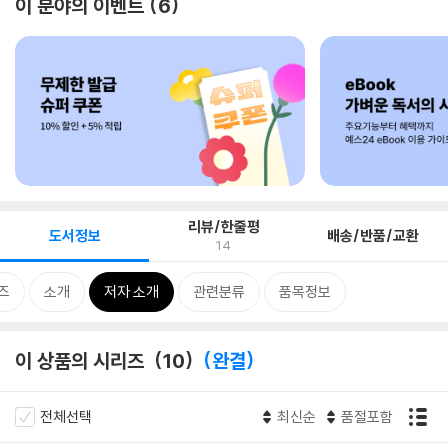
이 분야의 이벤트
6
리뷰/한줄평
도서정보
배송/반품/교환
14
즈
소개
저자 소개
관련분류
품목정보
이 상품의 시리즈
10
완결
전체선택
최신순
품절포함