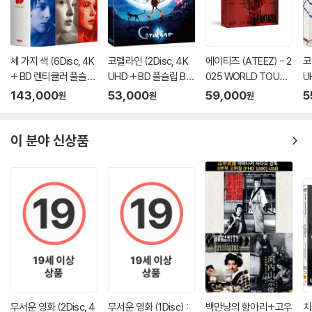
가하니 최신 소프트웨어로 업데이트된 DVD/BD 전용 기기에서 재생하실
것을 권유해 드립니다.
2) 정전기와 먼지로 인해 재생이 원활하지 않은 경우가 있습니다. 디스크
세 가지 색 (6Disc, 4K
코렐라인 (2Disc, 4K
에이티즈 (ATEEZ) - 2
코
를 마른 천으로 닦으시거나, DVD 클리너 등 전용 제품을 이용하면 대부분
+ BD 렌티큘러 풀슬립
UHD + BD 풀슬립 B T
025 WORLD TOUR [I
U
해결됩니다.
트릴로지 박스 한정판)
ype 500장 한정판) :
N YOUR FANTASY] I
풀
143,000
53,000
59,000
5
원
원
원
3) 일부 PC 연결형 ODD의 경우 호환 상의 문제로 정상적인 디스크도 재
: 블루레이
블루레이
N INCHEON DVD
한
생이 불가능한 경우가 있습니다. 독립형 전용 플레이어 사용을 권장드리
며, ODD 사용으로 인한 재생 불량의 경우 교환 시에도 동일한 오류가 발
이 분야 신상품
생할 수 있음을 알려드립니다.
※ 디스크 외관 불량
디스크에 미세한 잔 흠집이 남아있거나 인쇄 면이 깨끗하지 않은 경우가
있으며, 상품의 불량이 아닙니다. 단, 재생에 이상이 있는 경우에는 불량으
로 인한 반품/교환이 가능합니다.
※ 교환/반품 안내
1) 불량으로 인한 교환/반품 요청 시에는 불량 확인을 위해 개봉 시의 동영
상을 요청할 수 있으며, 동영상이 없는 경우 교환/반품이 제한될 수 있습니
무서운 영화 (2Disc, 4
무서운 영화 (1Disc) :
백만냥의 항아리+고우
치