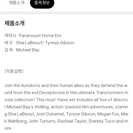
제품소개
품목정보
제품소개
제작사 : Paramount Home Ent
배 우 : Shia LaBeouf/ Tyrese Gibson
감 독 : Michael Bay
[작품설명]
Join the Autobots and their human allies as they defend the w
orld from the evil Decepticons in this ultimate Transformers m
ovie collection! This must-have set includes all five of directo
r Michael Bay's thrilling, action-packed film adventures, starrin
g Shia LaBeouf, Josh Duhamel, Tyrese Gibson, Megan Fox, Mar
k Wahlberg, John Turturro, Rachael Taylor, Stanley Tucci and m
ore.