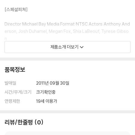
[스페셜피쳐]
Director:Michael Bay Media Format:NTSC Actors:Anthony And
erson, Josh Duhamel, Megan Fox, Shia LaBeouf, Tyrese Gibso
n
제품소개 더보기
[부가정보]
국내 DVD가 아닌 수입 DVD로 지역코드가 1번인 제품입니다.
품목정보
코드프리가 된 DVD플레이어나 PC, 노트북에서만 재생 가능합니다.
해외구매 제품이며 한글 자막이 없습니다.
발매일
2011년 09월 30일
시간/무게/크기
크기확인중
DVD/ Blu-ray 구매시 참고 사항 안내드립니다.
연령제한
19세 이용가
※ 4K블루레이, 3D 블루레이 재생 관련 안내
1) 4K UHD 디스크는 대용량의 데이터 전송이 필요하므로 4K전용 플레
리뷰/한줄평
0
이어를 사용하셔야 합니다. 더불어 플레이어 소프트웨어 최신 버전의 업데
이트, 대용량 케이블 사용이 필수입니다.