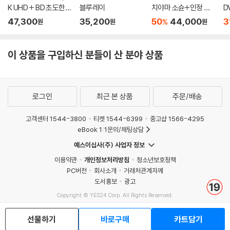
다.
K UHD + BD 초도한정
블루레이
치야마 소슌+인정 종
D
관련 사진과 동영상 및 재생 기기 모델명을 첨부하여 첨부하여 고객센터에
슬립케이스) : 블루레
이풍선 FHD USB
47,300
35,200
50
44,000
3
%
원
원
원
문의 바랍니다.
이
2) 사양 오인지, 오 구매, 변심 사유로의 반품은 제품 개봉 전에만 운임비
부담 후 처리 가능합니다.
이 상품을 구입하신 분들이 산 분야 상품
3) 스틸북 한정판, 초회 한정판의 경우 제작 수량이 한정되어 있고, 택배
이동 과정에서의 손상이 발생하면, 재 판매가 어려우므로 신중한 구매 선
택을 부탁드립니다.
로그인
최근 본 상품
주문/배송
4) 한정판 상품의 변심, 오구매로 인한 반품은 회송된 상품의 상태 확인 후
진행이 가능합니다. 택배 이동 중 파손이 발생하지 않도록 완충 포장을 부
고객센터 1544-3800
티켓 1544-6399
중고샵 1566-4295
탁드립니다.
eBook 1:1문의/채팅상담
예스이십사(주) 사업자 정보
이용약관
개인정보처리방침
청소년보호정책
PC버전
회사소개
거래처관계자께
도서홍보
광고
Copyright © YES24 Corp. All Rights Reserved.
MATOM7
선물하기
바로구매
카트담기