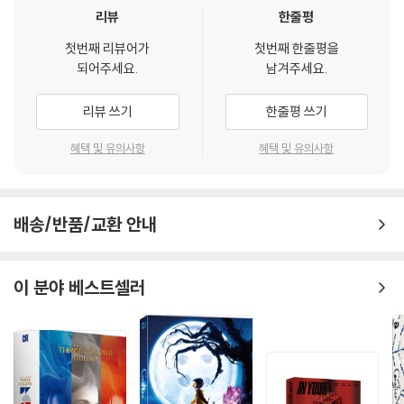
2) 3D 블루레이는 전용 플레이어와 3D 지원 TV를 통해서만 재생 가능합
리뷰
한줄평
니다.
첫번째 리뷰어가
첫번째 한줄평을
되어주세요.
남겨주세요.
※ 아웃케이스/구성품/포장 상태
1) 제작/배송 과정에서 경미한 아웃케이스 주름, 모서리 눌림 및 갈라짐이
리뷰 쓰기
한줄평 쓰기
발생할 수 있습니다. 반품을 원하실 경우 미개봉 상태로 문의 부탁드립니
다.
혜택 및 유의사항
혜택 및 유의사항
2) 스틸북 케이스 제작 과정에서 기포 혹은 경미한 인쇄 오류가 발생할 수
있습니다.
3) 렌티큘러 스틸북의 경우, 보호필름이 붙어 판매되기도 합니다. 보호필
배송/반품/교환 안내
름 손상에 의한 교환/반품은 불가합니다.
4) 본품 보호를 위해 노란색의 카톤 박스로 재포장한 경우, 카톤박스 손상
에 의한 교환/반품은 불가합니다.
이 분야 베스트셀러
5) 아웃케이스/구성품/포장 상태 불량에 의한 교환/반품 신청시 불량 확
인을 위해 개봉 시의 동영상을 요청할 수 있으며, 동영상이 없는 경우 교
환/반품이 제한될 수 있습니다.
※ 디스크 재생 불량
1) 기기 문제로 인해 발생하는 재생 불량 현상에 대해서는 반품/교환이 불