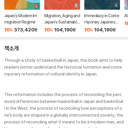
Japan's Modern Im
Migration, Aging and
Immediacy in Conte
Al
migration Regime
Japan's Sustainable
mporary Japanese
1
Society
Literature and Popul
10
373,420
10
104,190
10
104,190
%
%
%
원
원
원
ar Culture
책소개
Through a study of basketball in Japan, this book aims to help
readers better understand the historical formation and conte
mporary reformation of cultural identity in Japan.
This reformation includes the process of reconciling the perc
eived differences between basketball in Japan and basketbal
l in the West, the process of reconciling how perceptions of o
ne’s body are shaped in a globally interconnected society, the
process of reconciling what it means to be a modern man, and