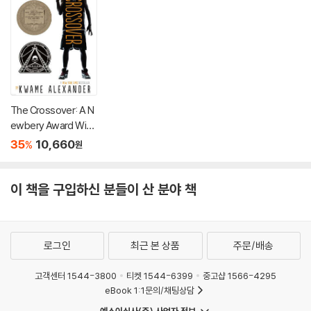
The Crossover: A N
ewbery Award Winn
er
35
10,660
%
원
이 책을 구입하신 분들이 산 분야 책
로그인
최근 본 상품
주문/배송
고객센터 1544-3800
티켓 1544-6399
중고샵 1566-4295
eBook 1:1문의/채팅상담
예스이십사(주) 사업자 정보