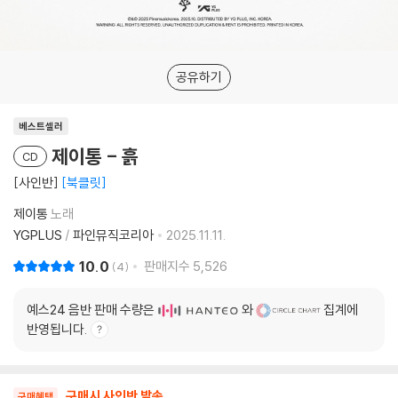
공유하기
베스트셀러
제이통 - 흙
CD
[사인반]
북클릿
제이통
노래
YGPLUS
/
파인뮤직코리아
2025.11.11.
10.0
판매지수
5,526
4
예스24 음반 판매 수량은
와
집계에
반영됩니다.
구매시 사인반 발송
구매혜택