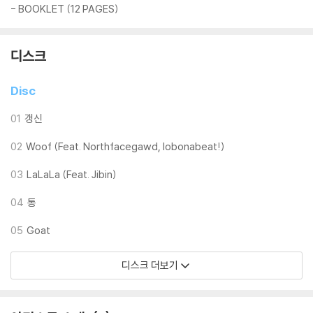
- BOOKLET (12 PAGES)
디스크
Disc
01
갱신
02
Woof (Feat. Northfacegawd, lobonabeat!)
03
LaLaLa (Feat. Jibin)
04
통
05
Goat
디스크 더보기