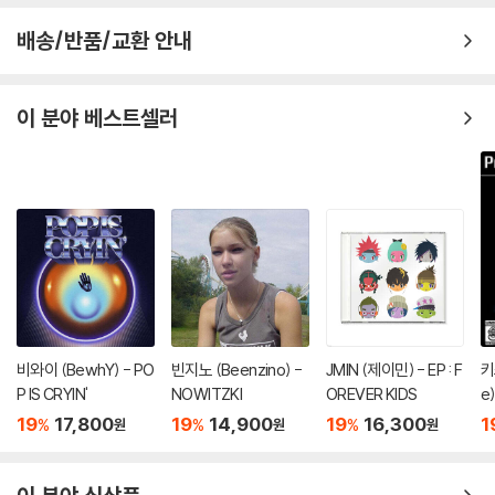
배송/반품/교환 안내
이 분야 베스트셀러
비와이 (BewhY) - PO
빈지노 (Beenzino) -
JMIN (제이민) - EP : F
키
P IS CRYIN'
NOWITZKI
OREVER KIDS
e
H
19
17,800
19
14,900
19
16,300
1
%
%
%
원
원
원