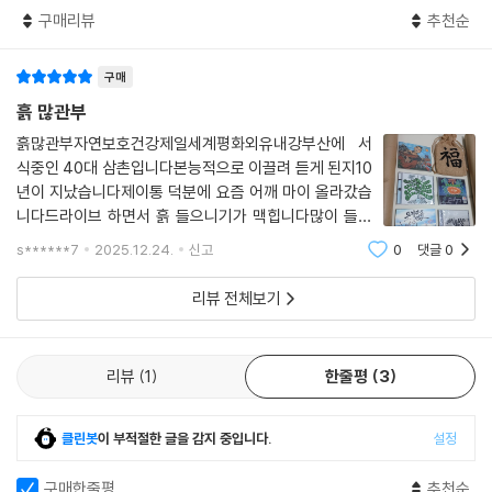
구매리뷰
추천순
구매
흙 많관부
흙많관부자연보호건강제일세계평화외유내강부산에 서
식중인 40대 삼촌입니다본능적으로 이끌려 듣게 된지10
년이 지났습니다제이통 덕분에 요즘 어깨 마이 올라갔습
니다드라이브 하면서 흙 들으니기가 맥힙니다많이 들어
주시면 감사하겠습니다
s******7
2025.12.24.
신고
0
댓글
0
리뷰 전체보기
리뷰
1
한줄평
3
클린봇
이 부적절한 글을 감지 중입니다.
설정
구매한줄평
추천순