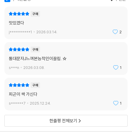
구매
맛있겠다
j**********1
2026.03.14.
2
구매
통대문자J느껴본능적인이끌림..☆
s***n
2026.03.08.
1
구매
피곤이 싹 가신다
s******7
2025.12.24.
1
한줄평 전체보기