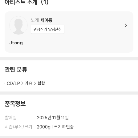
아티스트 소개
1
노래
제이통
관심작가 알림신청
Jtong
관련 분류
CD/LP
가요
힙합
품목정보
발매일
2025년 11월 11일
시간/무게/크기
2000g | 크기확인중