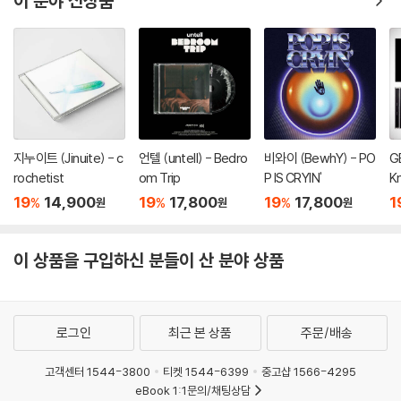
이 분야 신상품
지누이트 (Jinuite) - c
언텔 (untell) - Bedro
비와이 (BewhY) - PO
G
rochetist
om Trip
P IS CRYIN'
K
19
14,900
19
17,800
19
17,800
1
%
%
%
원
원
원
이 상품을 구입하신 분들이 산 분야 상품
로그인
최근 본 상품
주문/배송
고객센터 1544-3800
티켓 1544-6399
중고샵 1566-4295
eBook 1:1문의/채팅상담