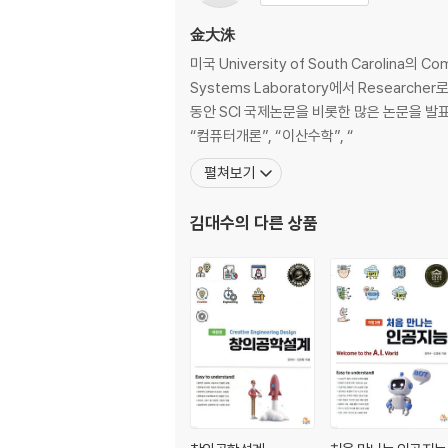
2.7 논리형 언어-Prolog
2.8 논리의 응용 분야와 인공지능
金大洙
요약 및 생활 속의 응용
미국 University of South Carolina
연습 문제
Systems Laboratory에서 Resea
동안 SCI 국제논문을 비롯한 많은 논문을 
CHAPTER 03 집합론과 디지털적인 수의 세계
“컴퓨터개론”, “이산수학”, “
3.1 집합의 표현
펼쳐보기
3.2 집합의 연산
3.3 집합류와 멱집합
김대수
의 다른 상품
3.4 집합의 분할
3.5 수의 표현과 진법의 변환
3.6 2진수의 덧셈과 뺄셈
3.7 집합론의 응용 분야와 인공지능
요약 및 생활 속의 응용
연습 문제
CHAPTER 04 증명법
4.1 증명의 방법론
4.2 여러 가지 증명 방법