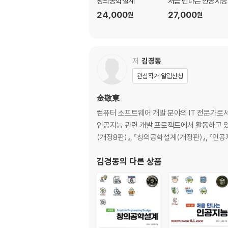
창의공학설계
처음 만나는 인공지능
4.3 프로그램의 입증
24,000
27,000
원
원
4.4. 증명법의 응용 분야와 인공지능
요약 및 생활 속의 응용
연습 문제
저
김경동
CHAPTER 05 관계
관심작가 알림신청
5.1 관계와 이항 관계
5.2 관계의 표현
金敬東
5.3 합성 관계
컴퓨터 소프트웨어 개발 분야의 IT 전문가로서
5.4 관계의 성질
인공지능 관련 개발 프로젝트에서 활동하고 있다
5.5 동치 관계와 분할
(개정8판)』, 『창의공학설계(개정판)』, 『인
5.6 부분 순서 관계
5.7 관계의 응용 분야와 인공지능
김경동
의 다른 상품
요약 및 생활 속의 응용
연습 문제
CHAPTER 06 함수
6.1 함수의 정의
6.2 함수 그래프