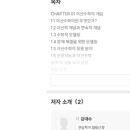
목차
CHAPTER 01 이산수학의 개요
1.1 이산수학이란 무엇인가?
1.2 이산적 개념과 연속적 개념
1.3 수학적 모델링
1.4 문제 해결을 위한 모델링
1.5 이산수학의 응용 분야
1.6 인공지능과 이산수학
요약 및 생활 속의 응용
연습 문제
CHAPTER 02 논리와 명제
2.1 논리와 명제
2.2 논리 연산
저자 소개
2
2.3 항진 명제와 모순 명제
2.4 논리적 동치 관계
2.5 추론
저
김대수
2.6 술어 논리
관심작가 알림신청