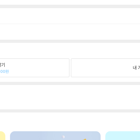
팔기
내 
000원