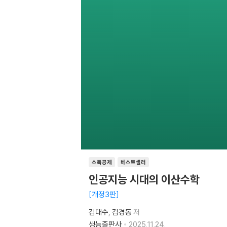
소득공제
베스트셀러
인공지능 시대의 이산수학
개정3판
김대수
김경동
저
생능출판사
2025.11.24.