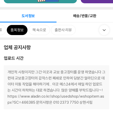
도서정보
배송/반품/교환
류
품목정보
책 속으로
출판사 리뷰
업체 공지사항
업로드 시간
개인적 사정이지만 그간 이곳과 교보 중고장터를 운영 하였습니다 그
런데 교보중고장터의 갑작스런 폐쇄로 인하여 당분간 알라딘으로 데
이터 이동 작업을 해야하기에... 이곳 예스24에서 매일 하던 업로드
는 시간이 허락하는 대로 하겠습니다. 많은 양해를 부탁드립니다~!
https://www.aladin.co.kr/shop/usedshop/wshopitem.as
px?SC=466385 문의사항은 010 2373 7750 상현서림