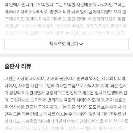
조무래기와는 더불어 일할 수 없다
리 밑에서 만나기로 약속했다. 그는 약속한 시간에 맞춰 나갔지만 그녀는
천 리를 내다보는 안목을 키운다
아무리 기다려도 나타나지 않았다. 비가 너무 많이 쏟아져 미생도 오지 않
늘 스스로 반성하는 마음을 기른다
으려니 여긴 것이다. 미생이 기다리는 동안 장대비가 쏟아져 냇물이 점점
백 번 듣는 것보다 한 번 보는 것이 낫다
불어났다. 처음에는 무릎까지, 다음에는 배까지, 이윽고 목까지 물이 차올
저마다 지닌 다른 재능을 십분 활용한다
랐으나 미생은 오로지 약속을 지킨다는 일념으로 그 자리를 떠나지 않고
남의 단점을 비판하기 전에 장점을 찾아 격려한다
있다가 그만 교각을 끌어안은 채 물에 빠져 죽고 말았다(미생지신尾生之
책 속으로 더보기
가난이 청빈이 아닌 것처럼 부유가 부도덕은 아니다
信).
해마다 피는 꽃은 같아도 그것을 보는 사람은 다르다
내게 밭 2경이 있었다면 어찌 6국의 재상이 되었겠는가
명대의 소설가 풍몽룡馮夢龍이 엮은 단편소설집 《유세명언喩世明言》
출판사 리뷰
죽기를 각오하면 살고 요행히 살기를 바라면 죽는다
에는 좀더 섬뜩한 고사가 등장한다. 과거에 응시하러 가던 범거경范巨卿
결연히 행하면 귀신도 피해 간다
이라는 젊은이가 도중에 동상에 걸려 다 죽게 되었다. 역시 과거를 보러 가
고전은 사상의 바다이며, 지혜의 곳간이다. 인류의 역사는 시대의 마디마
호가호위하는 자는 결국 패가망신한다
던 장려張勵라는 젊은이가 그를 발견하고 며칠 동안 정성껏 돌봐주었다.
디에서, 사소한 사건으로 인해 거대한 흐름으로 가닥지어 지며, 작은 질서
소신을 파는 곡학아세로 자리를 구걸하지 않는다
두 사람 모두 시험 날짜는 놓치고 말았지만, 대신 의형제를 맺었다. 둘은 다
가 생성되고 소멸되면서 긍정적으로 발전되고 새로운 질서가 탄생하게 된
음해 중양절重陽節(음력 9월 9일)에 장려의 집에서 만나기로 약속했다.
다. 근현대사는 숨 가쁘게 변화하는 격랑의 시대이기도 하다. 저자 신호웅
05. 천하경영의 교훈과 지혜
해가 바뀌어 약속한 날이 되자 장려는 음식을 장만해놓고 범거경을 기다렸
은 역사학을 전공한 교육자이다. 그는 인류 역사의 도도한 흐름 속에서 개
- 천하를 어떻게 경영할 것인가
다. 날이 저물도록 손님은 나타나지 않았다. 이윽고 깊은 밤, 초췌한 몰골에
인은 크든 작든 간에 그 역사를 이끄는 수레바퀴의 일원이 되어 주위를 변
눈물로 표를 지어 천하경영의 요체를 아뢰다
수심 가득한 표정의 범거경이 기척도 없이 장려의 방에 들어섰다. 그는 산
화시키고, 새로움을 창조해 나가면서 인류의 안정과 번영을 위한 참가치를
중상모략이나 헛소문에 현혹되지 않는다
사람이 아니라 범거경의 귀신이었다. 생활고에 시달리던 범거경은 중양절
만들어 내야 한다고 외치는 사람이다. 그것은 곧 개인이 어떤 분야에서든
창업도 어렵지만 그것을 지키는 것은 더 어렵다
당일에야 뒤늦게 약속을 기억해냈지만 천 리 길을 가기에는 이미 때가 늦