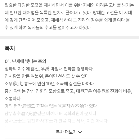
필요한 다양한 모델을 제시하면서 이를 위한 지혜와 어려운 고비를 넘기는
데 필요한 대처법을 독특한 필치로 풀어내고 있다. 방대한 고전을 이 시대
에 맞게 단락 지어 모으고, 재해석 하여 그 진리의 참수를 쉽게 들여다 볼
수 있게 하여 독자들의 수고를 덜어주고자 하였다.
목차
01. 난세에 빛나는 충의
황하의 치수에 혼신, 우禹 마침내 천하를 경영하다.
진시황을 만든 여불위, 돈이면 천하도 살 수 있다
소무蘇武, 흉노에 인질 19년 조국에 충절을 다하다
충신 악비는 간신 진회의 모함으로 죽고, 대원군은 이유원을 진회에 비유,
조롱하다
명의 편작扁鵲도 고칠수 없는 육불치六不治가 있다
남우충수濫?充數같은 비례대표 국회의원이 문제다
상사上士는 뒷전 하사下士가 판을 치는 세태, 이건 아니다
목차 더보기
02. 위기에 대처하는 지혜