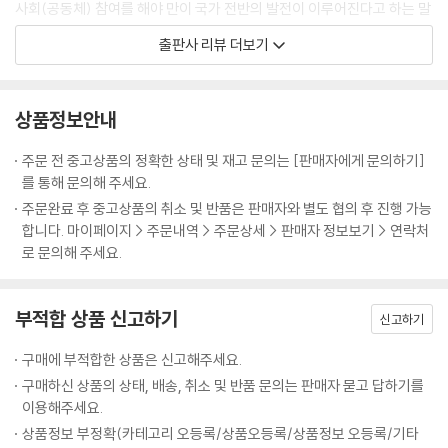
사회(공동체) 참여를 해야 만이 국가 전반의 발전이 이루어진다고 하는 말
말을 가리켜 사슴이라 하는 무리가 권력을 농단하다
었다. 어쩔 줄 몰라 하다가 “귀신은 천 리 길도 단숨에 갈 수 있다”는 말을
과도 일맥상통한다. 그러하기에 저자는 치열한 역사인식과 자기 통찰의 철
한번 엎질러진 물은 주워 담지 못한다
출판사 리뷰 더보기
듣고는 스스로 목숨을 끊어 약속을 지킨 것이다.
학, 그리고 이를 바탕으로 한 지혜가 만들어져야 한다고 보는 것이다. 그러
골육간의 다툼은 반드시 패가망신으로 끝난다
춘추전국시대 유세객 소진蘇秦은 연왕을 만나 유세하면서 미생지신尾生
한 지적인 욕구나 체득을 위해서는 고전에서 지적 충족을 얻어내야 하고,
달걀 두 개 때문에 동량지재를 버릴 것인가
之信같이 고지식해서는 국제정치를 하기 어렵다고 왕을 설득했다. 장자
이를 지혜로써 활용할 수 있어야만이 개인이나 국가가 새로운 세계에 도달
저마다 가장 뛰어난 재능을 찾아 발휘한다
상품정보안내
莊子도 우화에서 도척을 통해 미생을 비판하고 있다. “이런 인간들은 책
할 수 있다고 강조하고 있는 것이다.
일마다 그 특성에 따른 적임자가 따로 있다
형?刑(기둥에 묶어서 창으로 찔러 죽이는 형벌)을 당한 개, 물에 떠내려가
그런 점에서 근간의 주입식교육, 왜곡된 역사관, 천박한 이념과 사상을 바
그릇이 크면 다 품어 안을 수 있다
주문 전 중고상품의 정확한 상태 및 재고 문의는 [판매자에게 문의하기]
는 돼지, 깡통을 손에 든 비렁뱅이와 같이 쓸데없는 명목名目에 구애되어
라보는 그의 눈에는 미래의 개인이나 국가 모두가 파멸에 이르게 될 지도
생각난 날이 바로 길일이다
를 통해 문의해 주세요.
하나밖에 없는 목숨을 아끼지 않는 자들로 진정한 삶의 길을 모르는 패거
모른다는 안타까움이 비쳐지고 있는 듯하다. 그런 안타까움에서 쓰여 진
태산이 무너져도 낯빛 하나 바뀌지 않는다
주문완료 후 중고상품의 취소 및 반품은 판매자와 별도 협의 후 진행 가능
리일 뿐이다.”
이 책은 대학의 교양교과서로도 활용할 수 있고, 중고등학생들이 편하게
세치 혀로 백만 대군을 제압하다
합니다. 마이페이지 > 주문내역 > 주문상세 > 판매자 정보보기 > 연락처
소진이나 도척의 말도 일리는 있다. 그러나 산업사회가 진행되면서 우리
접근할 수 있도록 눈높이를 조절하여, 누구나 난해한 고전을 가까이 할 수
로 문의해 주세요.
부정한 짓은 반드시 패가망신으로 돌아온다
사회는 너무도 많이 변해가고 있다. 비록 융통성과는 담을 쌓았더라도 약
있도록 함으로써 지혜의 문을 열어주고자 하는 것이다.
때론 기다리는 것도 최상의 전략이다
속을 목숨보다 소중히 여긴 옛 이야기들은 우리에게 감동과 교훈을 준다.
이 책은 그야말로 고전의 고사와 연관시켜 기업경영, 인간경영에 필요한
나아감과 물러남을 조롭게 운용한다
현실에서는 신의信義가 헌신짝 취급을 당하기 있기 때문이다. 신의를 최
부적합 상품 신고하기
다양한 모델을 제시하면서 이를 위한 지혜와 어려운 고비를 넘기는데 필요
신고하기
멀리 있는 물로는 발등의 불을 끄지 못한다
고의 덕목으로 치던 유교적 전통사회의 가치관은 뿌리째 흔들리고, 눈앞의
한 대처법을 독특한 필치로 풀어내고 있다. 방대한 고전을 이 시대에 맞게
무모한 만용과 진정한 용기는 구분할 줄 알아야 한다
이해관계 때문에 약속을 헌신짝처럼 저버리는 일이 비일비재하다. 약속은
구매에 부적합한 상품은 신고해주세요.
단락 지어 모으고, 재해석 하여 그 진리의 참수를 쉽게 들여다 볼 수 있게
약속은 가볍게 하지 않되 한번 했으면 반드시 지킨다
법이다. 법이 지켜져야 국가와 사회가 건강해지듯이 비록 불리한 약속이라
구매하신 상품의 상태, 배송, 취소 및 반품 문의는 판매자 묻고 답하기를
하여 독자들의 수고를 덜어주고 있는 것이다.
도 지켜야 한다. 도산島山 안창호安昌浩 선생이 한 어린이와 공원에서 만
이용해주세요.
이 책에 인용된 고전은 《사가》 《헌서》 《후한서》 《삼국지》 《채근담》 《십팔
나기로 한 약속을 지키기 위해 위험을 무릅쓰고 약속 장소로 갔다가 일경
상품정보 부정확(카테고리 오등록/상품오등록/상품정보 오등록/기타
사략》 《초한지》 《삼국지연의》 《논어》 《맹자》 《장자》 《한비자》 《손자병