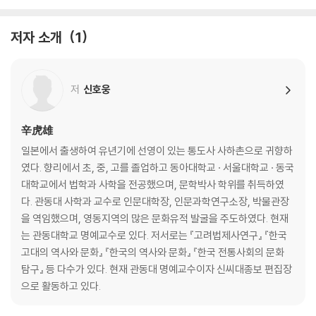
- 위기는 어떻게 기회가 되는가
고난은 모든 위대함의 어머니다
저자 소개
1
세상살이의 짜릿함은 와신상담에 있다
가장 잘 이기는 자는 싸우지 않는다
정도야말로 위기를 이기는 가장 확실한 무기다
저
신호웅
근본을 다스리지 않고서는 백약이 무효하다
문인은 협객과 일맥상통하는 면이 있다
개미구멍이라고 방치했다가는 둑이 무너진다
辛虎雄
죽기를 각오한 마음에 사는 길이 있다
일본에서 출생하여 유년기에 선영이 있는 통도사 사하촌으로 귀향하
불운을 탓하지 않고 시련을 밑거름 삼아 절창을 이루다
였다. 향리에서 초, 중, 고를 졸업하고 동아대학교 · 서울대학교 · 동국
인내야말로 모든 일처리의 바탕이다
대학교에서 법학과 사학을 전공했으며, 문학박사 학위를 취득하였
다. 관동대 사학과 교수로 인문대학장, 인문과학연구소장, 박물관장
03. 인재 발탁과 기용의 지혜
을 역임했으며, 영동지역의 많은 문화유적 발굴을 주도하였다. 현재
- 인재를 어떻게 알아보고 키울 것인가
는 관동대학교 명예교수로 있다. 저서로는 『고려법제사연구』 『한국
유비, 삼고초려로 천재 공명을 발탁하다
고대의 역사와 문화』 『한국의 역사와 문화』 『한국 전통사회의 문화
사심을 버리고 자기보다 더 뛰어난 인재를 발탁한다
탐구』 등 다수가 있다. 현재 관동대 명예교수이자 신씨대종보 편집장
자기 장점에 다른 사람의 장점을 접목한다
으로 활동하고 있다.
노인의 경륜과 지혜를 활용한다
조조, 남의 버림을 받기 전에 내가 먼저 버린다