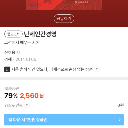
공유하기
난세인간경영
중고도서
고전에서 배우는 지혜
신호웅
저
경혜
2014.01.05.
사용 흔적 약간 있으나, 대체적으로 손상 없는 상품
상
12,000
원
79
2,560
YES포인트
0원
앱 다운 시 1천원 상품권