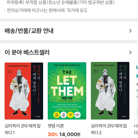
日警에게 붙잡힌 이야기는 이제 전설이 되어버렸다.
허위등록) 부적합 상품(청소년 유해물품/기타 법규위반 상품)
법》 《순자》 등이다. 저자는 이들 고전 가운데서도 특히 《삼국지연의》와 관
전자상거래에 어긋나는 판매사례: 직거래 유도
련된 모든 지역을 답사하면서 보고 느낀 감정을 토대로 각 영웅들의 삶의
20년의 세월을 뛰어넘어 ‘약속’을 지킨 훈훈한 일화가 하나 있다.
모습을 생생하게 재연해 냈다. 공명의 사당인 무후사, 두보 초당, 익주의 비
우리나라 유수의 건설회사 H건설은 30여 년 전에 태국에서 고속도로를
옥한 광야도 답사하면서 현지인들의 설명과 해설 등을 참고하면서 예전의
배송/반품/교환 안내
건설하고 있었다. 현장에서 십장으로 일하던 A는, 웬만한 직원 열 사람 몫
고사들을 재해석하면서 이 책의 중심글로 삼고 있다. 그리고 이러한 생동
을 해낼 만큼 억척이었다. A는 작업 지시에 반발하는 현지인(태국인)들과
적인 필치를 통해 이미 참교육의 진로를 벗어나 버린 교육의 현실 속에서
실랑이를 벌이다가 그들로부터 총격을 받았다. 가슴에 무려 여섯 발의 총
우리가 놓치고 지나쳐 버린 《삶의 지혜》를, 이 책은 다시 붙잡아다가 우리
이 분야 베스트셀러
탄을 맞은 그는 중태에 빠져 병원 중환자실에 입원했다. 사원들은 교대로
에게 되돌려주고 있는 것이다.
수혈을 하고 밤에는 병원으로 달려가 병상을 지켰다. 하지만 그는 나날이
저자는 진정한 인생 공부란 경험을 쌓고 마음을 닦는 것이라고 하고 있다.
기력이 떨어졌다. 그렇게 한 달이 지날 즈음, 그는 죽음을 앞두고 현장 책임
그러기 위해서는 고전을 통해 인류역사에 영향을 끼친 인물을 자기화 시키
자 L에게 부탁을 남겼다.
고, 또한 그들로부터 얻은 간접 경험을 자신의 지혜로 승화시켜 한 차원 높
“당신은 유능해서 틀림없이 장차 이 회사 책임자가 될 겁니다. 그때 내 가
은 삶을 구가해야 한다고 저자는 이 책 속에서 외치고 있는 것이다.
족이 찾아가거든 모른다 하지 마시고 딱 한 번만 도와주시오.”
“그때 제가 어디서 무슨 일을 하고 있을지 모르겠지만 제 힘이 닿는 일이라
면 무엇이든 돕겠습니다. 약속합니다. 그러니 마음 놓으시고 어서 기운을
차리셔야지요.”
이 약속의 말을 들은 A는 곧 세상을 떠나고 말았다. 그 부탁이 유언이 되고
심리학이 관우에게 말
렛뎀 이론
심리학이 관우에게 말
나
만 셈이다.
하다 1
하다 2
다
30
14,000
%
원
그로부터 20여 년이 지난 어느 날, 그 건설회사 사장이 된 L에게 어떤 부인