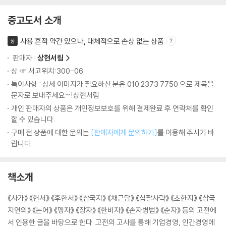
중고도서 소개
사용 흔적 약간 있으나, 대체적으로 손상 없는 상품
상
판매자 :
상현서림
상 ☞ 서고위치:300-06
특이사항 : 상세 이미지가 필요하신 분은 010 2373 7750 으로 제목을
문자로 보내주세요~!상현서림
개인 판매자의 상품은 개인정보보호를 위해 결제완료 후 연락처를 확인
할 수 있습니다.
구매 전 상품에 대한 문의는
[판매자에게 문의하기]
를 이용해 주시기 바
랍니다.
책소개
《사가》 《헌서》 《후한서》 《삼국지》 《채근담》 《십팔사략》 《초한지》 《삼국
지연의》 《논어》 《맹자》 《장자》 《한비자》 《손자병법》 《순자》 등의 고전에
서 인용한 글을 바탕으로 한다. 고전의 고사를 통해 기업경영, 인간경영에