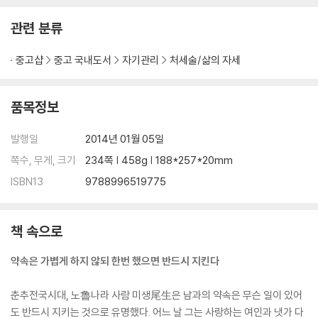
파랑은 쪽에서 나왔으나 쪽보다 더 푸르다
관련 분류
큰일에는 말이 많으므로 그 결정에는 외로움이 따른다
닭 부리가 될지언정 쇠꼬리는 되지 않는다
중고샵
중고 국내도서
자기관리
처세술/삶의 자세
연작이 어찌 홍곡의 뜻을 알 것인가
리더의 최고 덕목은 인덕과 인격에 있다
물이 너무 맑으면 고기가 놀지 못 한다
품목정보
선비는 자기를 알아주는 사람을 위해 죽는다
천시는 지리만 못하고, 지리는 인화만 못하다
발행일
2014년 01월 05일
사사로운 명리를 버리고 대의를 앞세운다
쪽수, 무게, 크기
234쪽 | 458g | 188*257*20mm
법을 집행하는 데 지위고하에 차별을 두지 않는다
ISBN13
9788996519775
한 줄기 미풍으로도 우주의 변화를 감지한다
리더라면 고독을 두려워해서는 안 된다
끊임없이 노력하면 무슨 일이라도 이룬다
책 속으로
04. 인간경영의 지혜와 왕도
약속은 가볍게 하지 않되 한번 했으면 반드시 지킨다
- 사람을 어떻게 경영할 것인가
멀리 내다보는 안목을 기른다
춘추전국시대, 노魯나라 사람 미생尾生은 남과의 약속은 무슨 일이 있어
눈과 귀가 미혹에 빠지면 패가망신한다
도 반드시 지키는 것으로 유명했다. 어느 날 그는 사랑하는 여인과 냇가 다