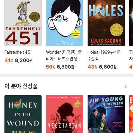
Fahrenheit 451
Wonder (미국판) : 줄
Holes : 1999 뉴베리
T
리아 로버츠 주연 영화
수상작
자
41
8,200
%
원
'원더' 원작 소설
50
6,500
43
6,600
4
%
%
원
원
이 분야 신상품