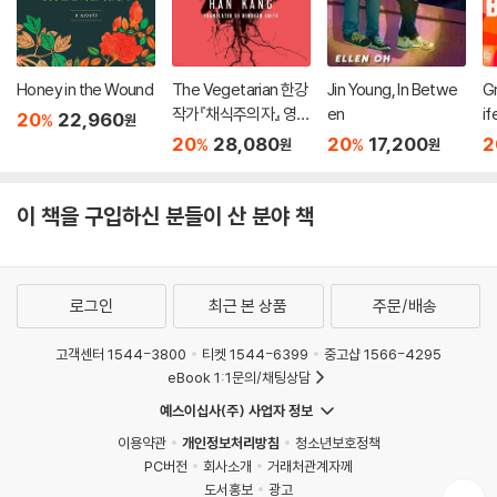
Honey in the Wound
The Vegetarian 한강
Jin Young, In Betwe
Gr
작가『채식주의자』 영문
en
if
20
22,960
%
원
판 (미국판)
20
28,080
20
17,200
2
%
%
원
원
이 책을 구입하신 분들이 산 분야 책
로그인
최근 본 상품
주문/배송
고객센터 1544-3800
티켓 1544-6399
중고샵 1566-4295
eBook 1:1문의/채팅상담
예스이십사(주) 사업자 정보
이용약관
개인정보처리방침
청소년보호정책
PC버전
회사소개
거래처관계자께
도서홍보
광고