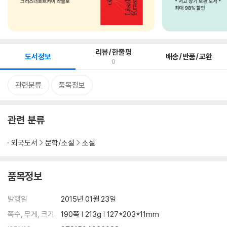
리뷰/한줄평
도서정보
배송/반품/교환
0
관련분류
품목정보
관련 분류
외국도서
문학/소설
소설
품목정보
발행일
2015년 01월 23일
쪽수, 무게, 크기
190쪽 | 213g | 127*203*11mm