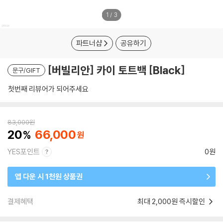
1
/
3
파트너샵
공유하기
[버빌리안] 카이 토트백 [Black]
문구/GIFT
첫번째 리뷰어가 되어주세요
83,000
원
20
66,000
YES포인트
0원
앱 다운 시 1천원 상품권
결제혜택
최대 2,000원 즉시할인