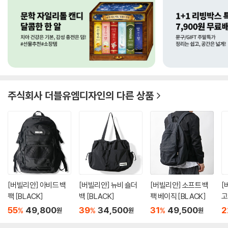
주식회사 더블유엠디자인
의 다른 상품
[버빌리안] 아비드 백
[버빌리안] 뉴비 숄더
[버빌리안] 소프트 백
[
팩 [BLACK]
백 [BLACK]
팩 베이직 [BLACK]
고
55
49,800
39
34,500
31
49,500
2
%
%
%
원
원
원