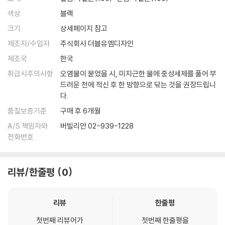
색상
블랙
크기
상세페이지 참고
제조자/수입자
주식회사 더블유엠디자인
제조국
한국
취급시주의사항
오염물이 묻었을 시, 미지근한 물에 중성세제를 풀어 부
드러운 천에 적신 후 한 방향으로 닦는 것을 권장드립니
다.
품질보증기준
구매 후 6개월
A/S 책임자와
버빌리안 02-939-1228
전화번호
리뷰/한줄평
0
리뷰
한줄평
첫번째 리뷰어가
첫번째 한줄평을