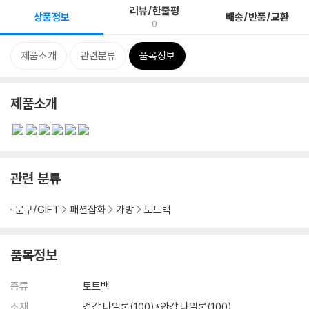
리뷰/한줄평
상품정보
배송/반품/교환
0
제품소개
관련분류
품목정보
제품소개
관련 분류
문구/GIFT
패션잡화
가방
토트백
품목정보
종류
토트백
소재
겉감.나일론(100)*안감.나일론(100)