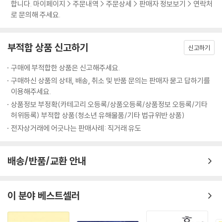
을 만나지 못할 때도 있습니다. 그래도 매일매일 묵묵히 글씨를 씁니다. 쉬
합니다. 마이페이지 > 주문내역 > 주문상세 > 판매자 정보보기 > 연락처
우면 쉬운 대로, 어려우면 어려운 대로…… 그런 시간들이 쌓여서 점점 더
로 문의해 주세요.
나은 저를 만듭니다. 오늘은 티가 나지 않지만, 몇 달 후에는 더 나은 나를
만나게 됩니다. 이 책을 집필하는 일 년 동안에도 훌쩍 성장한 저를 만날 수
부적합 상품 신고하기
있었습니다. 저와 같이 글씨를 사랑하는 당신의 성장에 이 책이 조금이나
신고하기
마 도움이 되었으면 좋겠습니다.”
구매에 부적합한 상품은 신고해주세요.
구매하신 상품의 상태, 배송, 취소 및 반품 문의는 판매자 묻고 답하기를
이용해주세요.
상품정보 부정확(카테고리 오등록/상품오등록/상품정보 오등록/기타
허위등록) 부적합 상품(청소년 유해물품/기타 법규위반 상품)
전자상거래에 어긋나는 판매사례: 직거래 유도
배송/반품/교환 안내
이 분야 베스트셀러