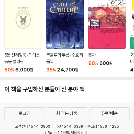
5분 컬러링북 : 귀여운
크툴루의 부름 : 수호자
홍차
퀵
동물 컬러링
룰북
니
90
600
%
원
역
50
6,000
35
24,700
4
%
%
원
원
기
이 책을 구입하신 분들이 산 분야 책
로그인
최근 본 상품
주문/배송
고객센터 1544-3800
티켓 1544-6399
중고샵 1566-4295
eBook 1:1문의/채팅상담