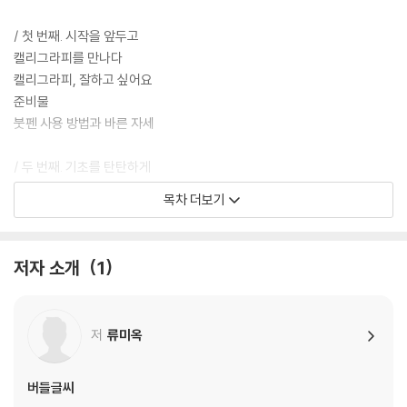
/ 첫 번째. 시작을 앞두고
캘리그라피를 만나다
캘리그라피, 잘하고 싶어요
준비물
붓펜 사용 방법과 바른 자세
/ 두 번째. 기초를 탄탄하게
선 연습
목차 더보기
자음 쓰기
모음 쓰기
된소리 쓰기
저자 소개
1
겹받침 쓰기
/ 세 번째. 좋아 보이는 글씨 쓰기
저
류미옥
방법 1. 자간을 줄이고, 조사는 작게, 띄어쓰기는 최소로 한다
방법 2. 퍼즐을 맞추듯이 획과 획 사이의 공간을 일정하게 한다
방법 3. 글자의 구조에 따라 높낮이에 변화를 준다
버들글씨
방법 4. 크기와 굵기의 차이를 만든다