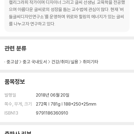
캘리그라피 작가이며 디자이너 그리고 글씨 선생님. 교육학을 전공했
방법 5. 배려하는 속 깊은 글씨를 쓴다
으며 아름다운 글씨로의 성장을 돕는 교수법에 관심이 많다. 현재 '버
가독성 챙기기
들글씨디자인연구소'를 운영하며 위로와 힐링의 에너지가 있는 글씨
를 나누고자 연구하고 있다.
/ 네 번째. 표정이 있는 글씨 쓰기
획으로 감성 표현
소리와 모양을 글씨로 표현
관련 분류
초ㆍ중ㆍ종성의 비율 변화
버들의 글씨 상상법
중고샵
중고 국내도서
건강/취미/실용
취미기타
/ 다섯 번째. 구도가 있는 글씨 쓰기
단어의 구도
품목정보
문장의 구도 Ⅰ
문장의 구도 Ⅱ
발행일
2018년 06월 20일
구도 표현시 주의사항
쪽수, 무게, 크기
272쪽 | 781g | 188*250*25mm
긴 문장 쓰기의 요령
ISBN13
9791186360910
/ 여섯 번째. 캐릭터가 있는 글씨 쓰기
버들꼬마체 ｜ 버들아씨체 ｜ 버들도령체
출판사 리뷰