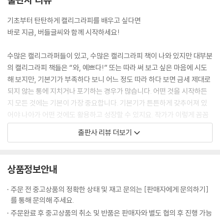
버들선비체 ｜ 버들마님체 ｜ 버들대감체
기초부터 탄탄하게 캘리그라피를 배우고 싶다면
추천의 글. 김성장(시인, 세종손글씨연구소 대표)
바로 지금, 버들글씨와 함께 시작하세요!
수많은 캘리그라퍼들이 있고, 수많은 캘리그라피 책이 나와 있지만 대부분
의 캘리그라피 책들은 “와, 예쁘다!” 또는 따라 써 보고 싶은 마음에 시도
해 보지만, 기본기가 부족하다 보니 어느 정도 따라 하다 보면 금세 제대로
되지 않는 통에 지치거나 포기하는 경우가 많습니다. 어떤 것을 시작하든
지 모든 것에는 기본이 가장 중요합니다. 기본기가 튼튼하게 갖추어져 있
어야 나아가 어떤 것에도 활용하고 성장할 수 있지요. 작가가 이렇게 꼼꼼
하고 친절한 기본기에 충실한 책을 내고자 결심한 이유도 여기에 있습니
출판사 리뷰 더보기
다.
글씨에도 감정을 담아 낼 줄 알아야 진정한 캘리그라퍼가 될 수 있듯이, 하
나씩 차근차근 버들글씨와 함께 기초부터 튼튼하게 배우면서 나만의 캘리
상품정보안내
그라피를 만들어 보아요.
주문 전 중고상품의 정확한 상태 및 재고 문의는 [판매자에게 문의하기]
“제게도 새로 쓰는 글씨는 매번 도전입니다. 운이 좋을 때는 몇 번만에 원
를 통해 문의해 주세요.
하는 글씨를 만나고, 어느 때에는 정말 수십 번을 써도 마음에 드는 결과물
주문완료 후 중고상품의 취소 및 반품은 판매자와 별도 협의 후 진행 가능