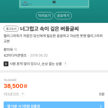
미리보기
공유하기
너그럽고 속이 깊은 버들글씨
중고도서
캘리그라피가 처음인 당신에게 필요한 꼼꼼하고 자상한 붓펜 캘리그라피
교본
류미옥
저
42미디어콘텐츠
2018.06.20.
사용 흔적 많이 있으나, 손상 없는 상품
중
18,000
원
38,500
YES포인트
0원
앱 다운 시 1천원 상품권