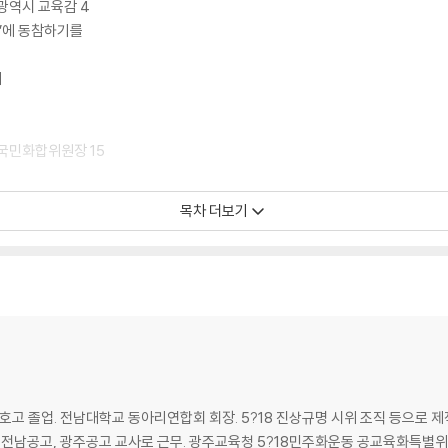
광역시 교육감 4
길’에 동참하기를
해
국민화합위원장 15
목차 더보기
 금호고 졸업. 전남대학교 동아리연합회 회장. 5?18 진상규명 시위 조직 등으로 
, 전남공고, 광주공고 교사로 근무. 광주교육청 5?18민주화운동 공교육화특별