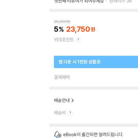
첫번째 리뷰어가 되어주세요
판매지수
36
25,000
원
5
23,750
YES포인트
앱 다운 시 1천원 상품권
결제혜택
배송안내
배송비
eBook이 출간되면 알려드립니다.