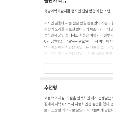
출판사 리뷰
월급 8만 원 받는 꼬마 85
국방과학기술자를 꿈꾸던 전남 함평의 한 소년
총에 둘러싸이고 90
사랑은 오렌지다방에서 93
저자인 김용태 씨는 전남 함평 손불면의 작은 마
주경주독 96
사람의 도리를 가르친 할머니의 목소리가 그의 삶
접하면서 군인 중에서도 최첨단 비행기나 전투기를
함께 사는 세상 모두 사는 교육
0년 5월이었다. 18일은 일요일이어서 여느 때
학교에 공장을 열고 99
엄군이 들어와 시민을 죽였다는 얘길 들었다. 담
시험 없이 대학에 가는 방법 101
자비하게 맞아 목숨을 잃었다. 시위 군중을 향해
딸내미를 업고 산으로 들로 103
큰 새는 바람을 거슬러 날고 105
조금 있다가 군인들이 두 사람의 다리를 잡아 끌
공모교장에 합격하고 109
분들이 옥상에서 울부짖으며 절규했다. 군인들이 
책을 반납하지 않는 도서관 113
“마, 너희들 안 들어가나?”
해남의 큰 스승 116
자취집 옥상에서 보았던 광경, 들었던 말, 질질 
노무현보다 조금 못생긴 118
추천평
- 본문 68쪽
제2부 흔들림 없는 믿음의 나무
고등학교 시절, 가출을 반복하던 내게 선생님은 
인생의 진로 바꾼 5·18민주화운동
장에서 저녁 8시까지 자동차엔진 실습을 했다.
- 내가 만난 김용태
보다 소중한 기억으로 남았다. 아이들에게 말한다.