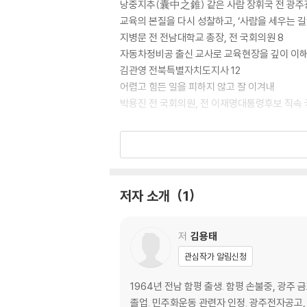
낭중지추(囊中之錐) 같은 사람 장휘국 전 광주
교육의 본질을 다시 성찰하고, ‘사람을 세우는 
지병문 전 전남대학교 총장, 전 국회의원 8
자동차정비공 출신 교사로 교육현장을 깊이 이
김관영 전북특별자치도지사 12
어렵고 힘든 일을 피하지 않고 잘 이겨내
박용진 전 국회의원, 전 이재명대통령후보 직속 
책머리에
‘사람 사는 교육’의 길 18
제1부 사람이 바뀌면 세상이 바뀐다
저자 소개
1
숙직실에서 괘도 그리는 아이
새벽에 일어나믄 서까래를 세어라 29
저
김용태
쌀을 그놈만 갖다주지 말고 33
관심작가 알림신청
사람의 어려움은 굳이 물을 일이 아니다 35
대접받을 때도 예의를 다해서 37
1964년 전남 함평 출생. 함평 손불중, 광주
숙직실에서 괘도 그리는 아이 39
졸업. 민주화운동 관련자 인정. 광주전자공고