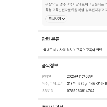
아버지의 실루엣 42
부장 역임. 광주교육희망네트워크 공동대표 
밥먹고 책 봐라 44
육청 교육발전자문위원 역임. 광주전자공고 교
살이 되는 독서, 독이 되는 독서 47
펼쳐보기
공부의 왕도 50
운명의 지침을 돌려놓고
여학생을 만나러 갔다고? 53
지서에 잡혀간 친구들 55
관련 분류
너는 잘 먹고 잘 살아서 57
해가 지면 불안이 스며들고 59
국내도서
사회 정치
교육
교육학 일반
책상에 엎어져 있는 학생 62
인생의 지침이 돌아가고 65
품목정보
함평에서 광주까지 68
선생 자식이 선생 하는 것이 최고 71
발행일
2025년 11월 03일
쪽수, 무게, 크기
318쪽 | 532g | 145*216
살아 있는 물고기는 물살을 거슬러 오르고
이 새끼 또 왔네 74
ISBN13
9788963814704
돌아온 탕자 78
뮤지컬 배우가 차려준 밥상 81
목포교도소의 미결수 84