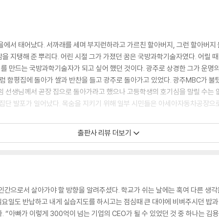
을에서 태어났다. 서까래를 세며 부지런하라고 가르친 할아버지, 그런 할아버지
을 지탱해 준 뿌리다. 어린 시절 그가 가졌던 꿈은 국방과학기술자였다. 어릴 
 만드는 국방과학기술자가 되고 싶어 했던 것이다. 광주로 상경한 그가 운명의 시
처럼 함평집에 돌아가 쌀과 반찬을 들고 광주로 돌아가고 있었다. 광주MBC가 불탔
임 선생님께서 곧장 집으로 돌아가라고 했으나 고등학생의 호기심을 말릴 수는 
 집단 발포가 일어났다. 목숨을 지키기 위해 일부 시민들은 아세아자동차공장으로
고 나왔다. 머리는 질질 끌리며 흔들리다가 울퉁불퉁한 바닥에서 통통 튀었다. 손
출판사 리뷰 더보기
우리 쪽을 향해 최루탄을 마구 쏘았다. 시신을 끌고 가던 군인들이 고개를 돌리
끌려가던 두 사람, 사투리 섞인 그 말이 아직도 눈에 보이고 귀에 선명하다. 나는 
인간으로서 살아가야 할 방향을 알려주셨다. 학교가 쉬는 날에는 혹여 다른 생각
 일요일도 반납하고 내게 실습지도를 하시고는 점심때 큰 대야에 비벼주시던 밥과
 “아빠가 이렇게 300억이 넘는 기업의 CEO가 될 수 있었던 것 중 하나는 김