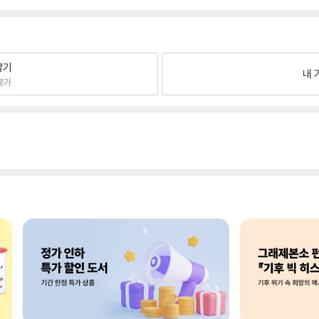
팔기
내 
불가