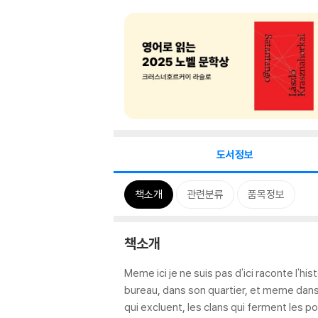
도서정보
책소개
관련분류
품목정보
책소개
Meme ici je ne suis pas d'ici raconte l'hi
bureau, dans son quartier, et meme dans s
qui excluent, les clans qui ferment les p