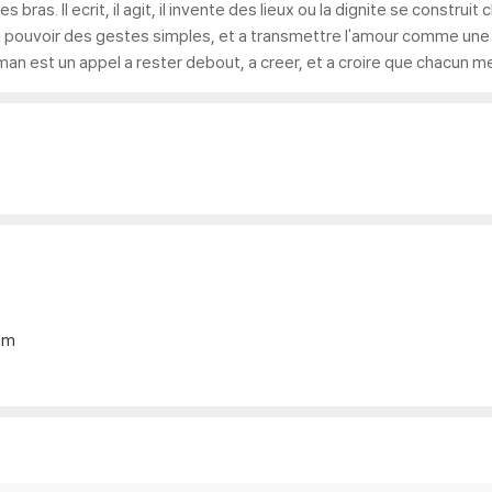
 bras. Il ecrit, il agit, il invente des lieux ou la dignite se construit 
 au pouvoir des gestes simples, et a transmettre l'amour comme une
man est un appel a rester debout, a creer, et a croire que chacun me
mm