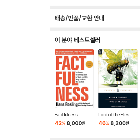
배송/반품/교환 안내
이 분야 베스트셀러
Factfulness
Lord of the Flies
42
8,000
46
8,200
%
%
원
원