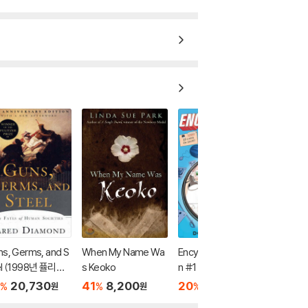
s, Germs, and S
When My Name Wa
Encyclopedia Brow
el (1998년 퓰리처
s Keoko
n #1 : Boy Detective
수상작 / 20주년 기
20,730
41
8,200
20
7,760
%
%
%
원
원
원
)