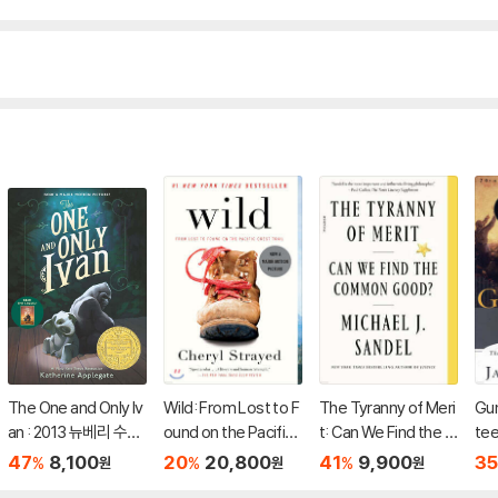
The One and Only Iv
Wild: From Lost to F
The Tyranny of Meri
Gun
an : 2013 뉴베리 수상
ound on the Pacific
t: Can We Find the C
te
작
Crest Trail
ommon Good?
상 
47
8,100
20
20,800
41
9,900
35
%
%
%
원
원
원
념판