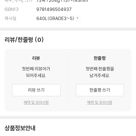
쪽수, 무게, 크기
72쪽 | 204g | 137*193mm
ISBN13
9781496504937
렉사일
640L(GRADE3~5)
리뷰/한줄평
0
리뷰
한줄평
첫번째 리뷰어가
첫번째 한줄평을
되어주세요.
남겨주세요.
리뷰 쓰기
한줄평 쓰기
혜택 및 유의사항
혜택 및 유의사항
상품정보안내