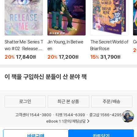
Shatter Me: Series T
Jin Young, In Betwe
The Secret World of
G
wo #02 : Release M
en
Briar Rose
2
e
20
17,840
20
17,200
15
31,790
%
%
%
원
원
원
이 책을 구입하신 분들이 산 분야 책
로그인
최근 본 상품
주문/배송
고객센터 1544-3800
티켓 1544-6399
중고샵 1566-4295
eBook 1:1문의/채팅상담
예스이십사(주) 사업자 정보
바로구매
카트담기