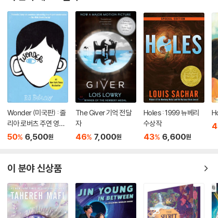
Wonder (미국판) : 줄
The Giver 기억 전달
Holes : 1999 뉴베리
H
리아 로버츠 주연 영화
자
수상작
4
'원더' 원작 소설
50
6,500
46
7,000
43
6,600
%
%
%
원
원
원
이 분야 신상품