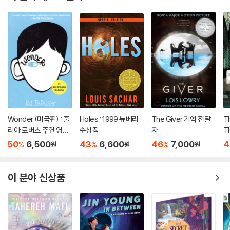
Wonder (미국판) : 줄
Holes : 1999 뉴베리
The Giver 기억 전달
Th
리아 로버츠 주연 영화
수상작
자
T
'원더' 원작 소설
국
50
6,500
43
6,600
46
7,000
4
%
%
%
원
원
원
이 분야 신상품