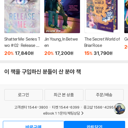
Shatter Me: Series T
Jin Young, In Betwe
The Secret World of
G
wo #02 : Release M
en
Briar Rose
2
e
20
17,840
20
17,200
15
31,790
%
%
%
원
원
원
이 책을 구입하신 분들이 산 분야 책
로그인
최근 본 상품
주문/배송
고객센터 1544-3800
티켓 1544-6399
중고샵 1566-4295
eBook 1:1문의/채팅상담
예스이십사(주) 사업자 정보
바로구매
카트담기