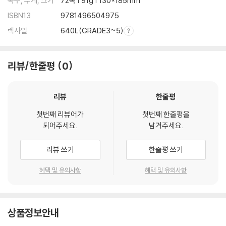
쪽수, 무게, 크기
72쪽 | 91g | 130*185mm
ISBN13
9781496504975
렉사일
640L(GRADE3~5)
리뷰/한줄평
0
리뷰
한줄평
첫번째 리뷰어가
첫번째 한줄평을
되어주세요.
남겨주세요.
리뷰 쓰기
한줄평 쓰기
혜택 및 유의사항
혜택 및 유의사항
상품정보안내