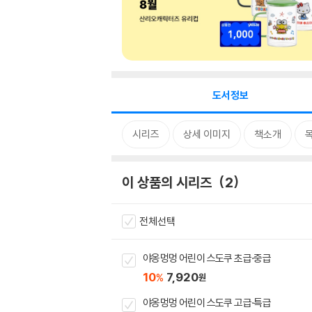
도서정보
시리즈
상세 이미지
책소개
이 상품의 시리즈
2
전체선택
야옹멍멍 어린이 스도쿠 초급·중급
10
7,920
%
원
야옹멍멍 어린이 스도쿠 고급·특급