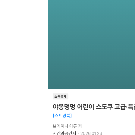
소득공제
야옹멍멍 어린이 스도쿠 고급·특
스프링북
브레이니 에듀
저
시간과공간사
2026.01.23.