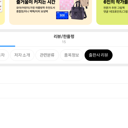
리뷰/한줄평
15
목차
저자 소개
관련분류
품목정보
출판사 리뷰