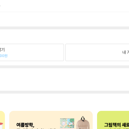
.
팔기
내 
500원