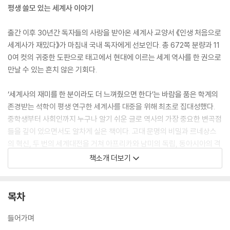
평생 쓸모 있는 세계사 이야기
출간 이후 30년간 독자들의 사랑을 받아온 세계사 교양서 《인생 처음으로
세계사가 재밌다》가 마침내 국내 독자에게 선보인다. 총 672쪽 분량과 11
0여 컷의 귀중한 도판으로 태고에서 현대에 이르는 세계 역사를 한 권으로
만날 수 있는 흔치 않은 기회다.
‘세계사의 재미를 한 분이라도 더 느껴줬으면 한다’는 바람을 품은 학계의
존경받는 석학이 평생 연구한 세계사를 대중을 위해 최초로 집대성했다.
중학생부터 사회인까지 누구나 알기 쉬운 글로 역사의 가장 중요한 변곡점
들을 깊이 있으면서도 알차게 실은 책이다. 고대 문명의 비밀과 르네상스
의 혁신, 두 번의 세계대전을 거쳐 아프리카와 남미의 독립, 동아시아의 격
동으로 이어지는 전 지구적 문명사가 짜임새 있는 흐름으로 펼쳐진다. 이
책소개 더보기
해를 돕는 그림자료는 역사적 장면을 생생히 느낄 수 있도록 엄선되었다.
“르네상스는 1000년 동안 억눌린 중세인의 마음이 내부로 초집중된 결과
목차
이며 대항해시대는 그 마음이 외부로 폭발한 것이다”라는 설명과 같이 본
질적인 통찰을 곳곳에 녹인 대가의 필치는 책의 백미다. 단두대로 향하던
들어가며
마리 앙투아네트의 마지막 모습은 어머니의 모습과 닮아 있었다. 세련된