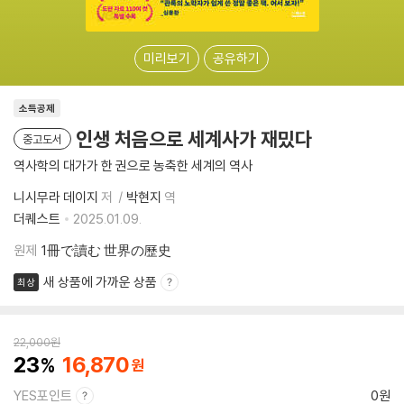
미리보기
공유하기
소득공제
인생 처음으로 세계사가 재밌다
중고도서
역사학의 대가가 한 권으로 농축한 세계의 역사
니시무라 데이지
저
박현지
역
더퀘스트
2025.01.09.
원제
1冊で讀む 世界の歷史
새 상품에 가까운 상품
최상
22,000
원
23
16,870
YES포인트
0원