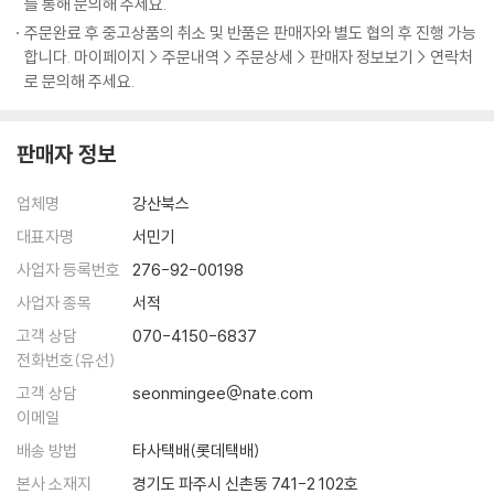
있다.
를 통해 문의해 주세요.
주문완료 후 중고상품의 취소 및 반품은 판매자와 별도 협의 후 진행 가능
중요한 경제적 시사점도 얻게 된다. 역사적으로 경기 불황이 닥쳤을 때 선
합니다. 마이페이지 > 주문내역 > 주문상세 > 판매자 정보보기 > 연락처
로 문의해 주세요.
진국은 자국 보호주의로 돌아섰다. 세계 지도자를 자처했으나 막상 위기에
처하자 미국은 달러 가치를 낮췄고 영국은 자국 식민지 무역에만 집중했
다. 저러한 대처조차 할 수 없던 후진 자본주의 국가들이 결국 침략과 전쟁
판매자 정보
으로 살 길을 모색한 사실은 보호주의가 대두하는 지금의 흐름을 신중히
되돌아보게 만든다.
업체명
강산북스
대표자명
서민기
이렇듯 현재를 재해석하고 미래를 내다보는 통찰과 함께 이 책에서는 일상
속에 자연스레 활용할 수 있는 지식과 이야깃거리를 가득 만날 수 있다. 문
사업자 등록번호
276-92-00198
화유적의 예쁜 사진을 찍는 것을 넘어 이집트 피라미드가 애초에 왜 그리
사업자 종목
서적
크게 지어졌는지, 베르사유 궁전이 왜 프랑스 사람들과 닮았는지, 베드로
고객 상담
070-4150-6837
성당의 건축이 종교개혁과 어떤 관련이 있는지 당신이 나눌 수 있는 대화
전화번호(유선)
는 상상 이상으로 풍부해질 것이다.
고객 상담
seonmingee@nate.com
이메일
평생을 역사 연구에 헌신한 서양사학의 대가가 남긴 이 역작을 충분히 음
배송 방법
타사택배(롯데택배)
미하자. 세계사를 아는 힘이 평생 요긴한 자산이 되어줄 것이다.
본사 소재지
경기도 파주시 신촌동 741-2 102호