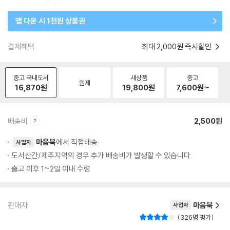
앱 다운 시 1천원 상품권
결제혜택
최대 2,000원 즉시할인
중고 국내도서
새상품
중고
원제
16,870
원
19,800
원
7,600
원~
배송비
2,500원
마음북
에서 직접배송
사업자
도서산간/제주지역의 경우 추가 배송비가 발생할 수 있습니다.
출고 이후 1~2일 이내 수령
판매자
마음북
사업자
326명 평가