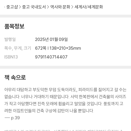
· 한눈에 보는 유럽의 탄생
중고샵
중고 국내도서
역사와 문화
세계사/세계문화
Ⅴ. 19세기 세계 이야기
품목정보
68. 미국 독립 전쟁 69. 프랑스 혁명 70. 바스티유 점령 71. 풍운아 나폴레
발행일
2025년 01월 09일
옹 72. 모스크바의 불길 73. 회의는 춤춘다 74. 1848년의 파리, 빈, 베를
린 75. 카보우르와 비스마르크 76. 미국의 발흥 77. 대통령의 수염 78. 제
쪽수, 무게, 크기
672쪽 | 138*210*35mm
국주의 시대 79. 열강의 아시아 침략 80. 아편 전쟁과 태평천국의 난 81.
ISBN13
9791140714407
청나라의 마지막 황제 82. 아직 못다 한 혁명 83. 늦었어, 스콧
· 한눈에 보는 19세기 세계
책 속으로
Ⅵ. 20세기 세계 이야기
아무리 대담하고 부도덕한 무덤 도둑이라도, 피라미드를 짊어지고 갈 수는
84. 삼국동맹과 3B 정책 85. 운명의 한 발 86. 제1차 세계대전의 결과 87.
없습니다. 너무나 거대하기 때문입니다. 사막 한복판에서 건축물의 사이즈
러시아 혁명 전후 88. 두 혁명가 89. 베르사유 체제의 모순 90. 파시즘의
가 작고 아담했다면 진즉 모래에 휩쓸리고 말았을 것입니다. 풍토까지 고
대두 91. 히틀러의 뮌헨 봉기 92. 제2차 세계대전의 발발 93. 아시아와 아
려한 이집트인들의 건축 구상에 감탄이 나올 뿐입니다.
프리카의 독립 94. 차가운 전쟁 95. 얼음이 녹는 계절 96. 시오니즘의 다
--- p.39
툼 97. 프라하의 봄 98. 중남미의 뜨거운 바람 99. 격동하는 현대