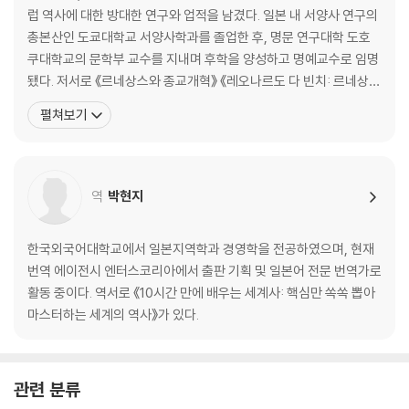
럽 역사에 대한 방대한 연구와 업적을 남겼다. 일본 내 서양사 연구의
Ⅲ. 서남아시아 이야기
총본산인 도쿄대학교 서양사학과를 졸업한 후, 명문 연구대학 도호
쿠대학교의 문학부 교수를 지내며 후학을 양성하고 명예교수로 임명
32. 마호메트와 코란 33. 이슬람 세계의 팽창 34. 수준 높은 이슬람 문화
됐다. 저서로 《르네상스와 종교개혁》 《레오나르도 다 빈치: 르네상스
35. 중앙아시아와 인도 36. 오스만 제국의 기세
와 만능 인간》 《베버, 트뢸치, 마이네케: 어느 지적 교류》 《역사학의
펼쳐보기
· 한눈에 보는 서남아시아 세계
원근(遠近)》 《마키아벨리즘》 《현대 유럽의 역사가》 등이 있으며, 정
치 철학과 종교 개혁과 관련된 서양의 주요 저작들을 번역해 소개했
Ⅳ. 유럽이 만들어진 이야기
다. 《인생 처음으로 세계사가 재밌다》는 70세
역
박현지
37. 게르만 민족의 대이동 38. 카를 대제의 대관 39. 로마 교회의 전성기
40. 봉건 사회의 구조 41. 도시의 공기는 자유롭다 42. 비잔틴 제국의 광
영 43. 십자군 44. 중세의 지각 변동 45. 페스트 대유행 46. 인간 찬가 4
한국외국어대학교에서 일본지역학과 경영학을 전공하였으며, 현재
7. 모나리자의 미소 48. 대항해 시대의 주인공 49. 인디아스 사업 50. 종
번역 에이전시 엔터스코리아에서 출판 기획 및 일본어 전문 번역가로
교 개혁의 서막 51. 나는 여기에 서 있다 52. 두 예수회 수도사 53. 유랑 황
활동 중이다. 역서로 《10시간 만에 배우는 세계사: 핵심만 쏙쏙 뽑아
제 54. 영국 왕조의 변천 55. 무적함대의 격멸 56. 잔 다르크와 카트린 드
마스터하는 세계의 역사》가 있다.
메디시스 57. 베르사유의 태양왕 58. 네덜란드 수호신 59. 효웅 발렌슈타
인 60. 국제회의의 유래 61. 계몽 전제 군주 62. 북방의 패자 63. 두 여제 6
4. 영국 혁명 65. 청교도주의의 화신 66. 영국 산업 혁명 67. 철학자의 세
관련 분류
가지 모습