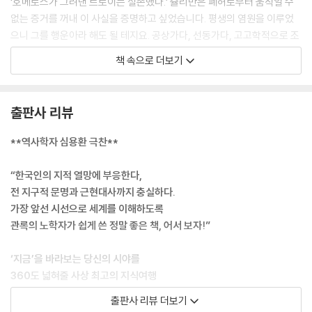
· 한눈에 보는 20세기 세계
‘호메로스가 그려낸 트로이는 실존했다.’ 슐리만은 폐허로부터 움직일 수
없는 증거를 꺼내 이 사실을 증명하고 싶었습니다. 평생의 염원을 이루었
100. 두 번의 세기말
으니 그를 행운아라 해도 될 테지요. 공상가다, 선동가다, 고고학적으로 조
잡하다 등등 후세의 평가는 반드시 좋지만은 않지만, 발견이나 발명 분야
책 속으로 더보기
에서는 먼저 머릿속에 이미지를 떠올리는 일이 중요합니다.
--- p.68
출판사 리뷰
농민 반란은 자주 일어나는 일입니다. 하지만 왕조를 전복시키는 방아쇠가
될 수준의 농민 반란은, 중국을 제외하고는 세계적으로 그 예를 찾기 힘듭
**역사학자 심용환 극찬**
니다.
--- p.201
“한국인의 지적 열망에 부응한다,
전 지구적 문명과 근현대사까지 충실하다.
‘파문’이라는 말은 현대에 사는 우리에게는 잘 와 닿지 않지요. 그러나 당시
가장 앞선 시선으로 세계를 이해하도록
황제나 국왕이 파문당하면 가신들은 왕에게 더 이상 충성을 다할 필요가
관록의 노학자가 쉽게 쓴 정말 좋은 책, 어서 보자!”
없고 일반 시민들은 그가 죽어도 장례를 치러주지 않았습니다. 영어로 파
문을 ‘Excommunication’이라 합니다. 이는 공동체communion에서 추
‘지금’을 바라보는 당신의 시야를
방한다ex-는 뜻입니다.
360도 넓혀줄 사상 최고의 지식여행
--- p.284
출판사 리뷰 더보기
세계사의 흐름을 이해하려는 열망은 요즘 한국인들 사이에서 특히 높아지