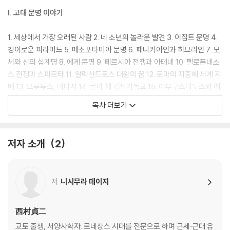
서양을 동경했던 러시아 황제는 사실 투박한 오두막에서 술잔을 기울이는
Ⅰ. 고대 문명 이야기
걸 더 좋아했다. 역사의 이런 숨은 이야기들을 통해 독자는 ‘무미건조한 세
계사’가 아니라 인간이 살아온 생생한 냄새가 느껴지는 ‘정취 있는 세계
1. 세상에서 가장 오래된 사람 2. 네 소년의 놀라운 발견 3. 이집트 문명 4.
사’를 맛보게 될 것이다.
경이로운 피라미드 5. 메소포타미아 문명 6. 페니키아인과 히브리인 7. 모
세와 신의 십계명 8. 에게 문명 9. 페르시아 전쟁과 아테네 10. 펠로폰네소
이미 일본에서는 출간 직후 베스트셀러가 되었으며 문고판으로 보급되어
스 전쟁과 스파르타 11. 알렉산드로스 대왕의 꿈 12. 로마의 지중해 세계 지
오늘날까지도 ‘세계사의 클래식’으로 불린다. 한 독자는 “단숨에 읽고 감동
배 13. 브루투스, 너마저 14. 로마 제국과 기독교 15. 아우구스티누스와 레
에 젖었다”고 감탄할 만큼 흡입력 있는 내용이 마음을 사로잡는다. 이 한
오 1세 16. 불교와 힌두교 17. 황하 문명 18. 공자와 석가 19. 최초의 통일
목차 더보기
권으로 책을 손에서 못 놓는 재미에 빠질 수도, 학자의 우러나온 통찰에 깜
국가, 진나라 20. 한나라의 융성
짝 놀랄 수도, 때론 예상치 못한 긴 여운에 가슴이 먹먹해질 수도 있다.
· 한눈에 보는 고대 문명
저자 소개
2
세계사의 낯선 이름들 앞에 주저했던 초심자부터 깊이 있는 교양을 찾는
Ⅱ. 동아시아 이야기
독자들까지, 이 책의 페이지를 넘기며 모두가 ‘인생 처음으로 재밌는 세계
사’를 만나리라 확신한다.
21. 세계 제국, 수나라와 당나라 22. 동양에는 양귀비, 서양에는 클레오파
저
니시무라 데이지
트라 23. 실크 로드를 가다 24. 북송과 남송 25. 왕안석과 주희 26. 몽골
대제국 27. 홍무제와 영락제 28. 중국의 농민 반란 29. 중화제국, 청나라 3
0. 강희제 31. 아시아의 다른 나라들
西村貞二
· 한눈에 보는 동아시아 세계
교토 출생, 서양사학자. 르네상스 시대를 전문으로 하며 근세·근대 유