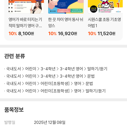
영어가 바로 터지는 기
한 끗 차이 영어 동사 뉘
시원스쿨 초등 기초영
적의 말하기 영어 구동
앙스
어법 1
사 420
10
8,100
10
16,920
10
11,520
%
%
%
원
원
원
관련 분류
국내도서
어린이
3-4학년
3-4학년 영어
말하기/듣기
국내도서
어린이
3-4학년
3-4학년 영어
문법
국내도서
어린이
어린이[초등학생]
영어
문법
국내도서
어린이
어린이[초등학생]
영어
말하기/듣기
품목정보
발행일
2025년 12월 08일