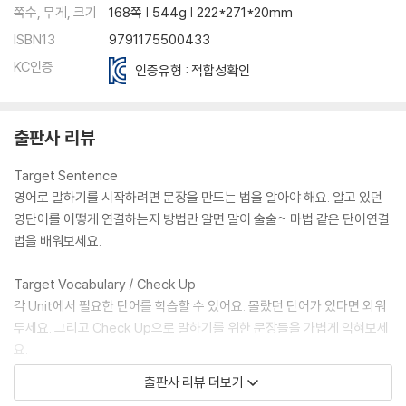
쪽수, 무게, 크기
168쪽 | 544g | 222*271*20mm
ISBN13
9791175500433
KC인증
인증유형 : 적합성확인
출판사 리뷰
Target Sentence
영어로 말하기를 시작하려면 문장을 만드는 법을 알아야 해요. 알고 있던
영단어를 어떻게 연결하는지 방법만 알면 말이 술술~ 마법 같은 단어연결
법을 배워보세요.
Target Vocabulary / Check Up
각 Unit에서 필요한 단어를 학습할 수 있어요. 몰랐던 단어가 있다면 외워
두세요. 그리고 Check Up으로 말하기를 위한 문장들을 가볍게 익혀보세
요.
출판사 리뷰 더보기
Practice