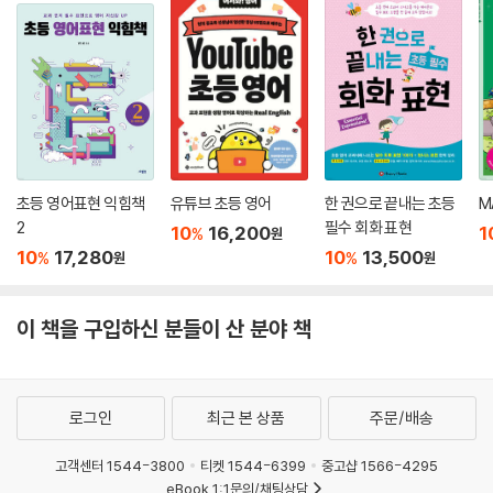
씩 들으면서 원하는 만큼 말하기 연습을 할 수 있어요.
(별도 구매 필요)
초등 영어표현 익힘책
유튜브 초등 영어
한 권으로 끝내는 초등
M
2
필수 회화 표현
10
16,200
1
%
원
10
17,280
10
13,500
%
%
원
원
이 책을 구입하신 분들이 산 분야 책
로그인
최근 본 상품
주문/배송
고객센터 1544-3800
티켓 1544-6399
중고샵 1566-4295
eBook 1:1문의/채팅상담