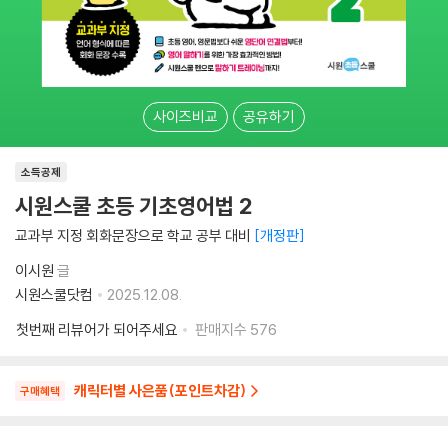
사이즈비교
공유하기
소득공제
시원스쿨 초등 기초영어법 2
교과부 지정 회화문장으로 학교 공부 대비
개정판
이시원
글
시원스쿨닷컴
2025.12.08.
첫번째 리뷰어가 되어주세요
판매지수
576
캐릭터별 사은품(포인트차감)
구매혜택