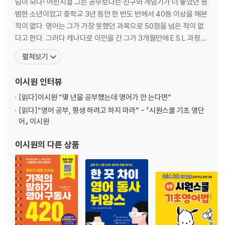
님이 되다! 어린시절 그는 공부보다는 친구와 게임기가 더 좋았던 평
UNIT 18 -ing 활용해서 표현하기 Swimming is fun.
범한 소년이었고 중학교 3년 동안 한 번도 반에서 40등 이상을 해본
UNIT 19 to 활용해서 표현하기 1 I want to help people.
적이 없다. 영어는 그가 가장 못했던 과목으로 50점을 넘은 적이 없
UNIT 20 to 활용해서 표현하기 2 I go there to meet you.
다고 한다. 그러다 캐나다로 이민을 간 그가 3개월만에 E.S.L 과정을
UNIT 17-20 REVIEW
통과한 것이다. 아이들이 언어를 배우는 것처럼 익힐 수는 없지만, 영
펼쳐보기
불규칙 동사 변화표
어의 원리와 한국어 중심의 말하기 법칙들을 깨우침으로써 빠르게 영
Word List
어를 익혔다고 말한다. 그리고 그런 노하우를 발전시켜 2005년 누구
이시원
인터뷰
Answer Key
나 영어를 말할 수 있게 하고자
[읽다]
이시원 “몇 년을 공부했는데 영어가 안 는다면”
[읽다]
“영어 공부, 평생 하려고 하지 마라” - 『시원스쿨 기초 영단
어』 이시원
이시원
의 다른 상품