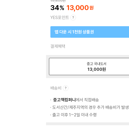
19,800
원
34
13,000
YES포인트
앱 다운 시 1천원 상품권
결제혜택
중고 국내도서
13,000
원
배송비
중고책컴퍼니
에서 직접배송
도서산간/제주지역의 경우 추가 배송비가 발생
출고 이후 1~2일 이내 수령