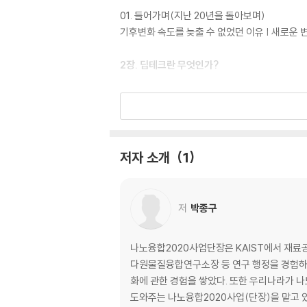
01. 들어가며(지난 20년을 돌아보며)
기후변화 속도를 늦출 수 없었던 이유 | 새로운 
2장. 딥테크란 무엇인가?
01. 딥테크의 성격과 특징
02. 딥테크 기술의 예
3장. 딥테크 비즈니스 동향
저자 소개
1
01. 딥테크 동향
딥테크 스타트업 동향 | 딥테크는 이미 현실의 비
저
박종구
02. 주목받고 있는 딥테크 스타트업
그래프코어 | 깅코 바이오위크 | 데스크톱 메탈 | 
나노융합2020사업단장은 KAIST에서 재료공
나노테크놀로지 | 시보그 테크놀로지스 | 아이온큐 
다원물질융합연구소장 등 연구 행정을 경험하
머젠 | 차지포인트 | 카본 | 퀀텀스케 이프 | 테라파
화에 관한 경험을 쌓았다. 또한 우리나라가 
도와주는 나노융합2020사업(단장)을 맡고