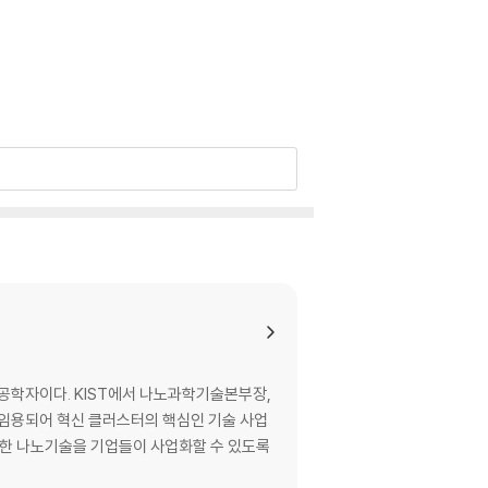
테크 스타트업이 성공하는 환경
스 | 서남 | 스파이 버 | 스파이어 글로벌 | 시루
료공학자이다. KIST에서 나노과학기술본부장,
인디고 AG | 임파서블 푸드 | 잇 저스트 | 자이
임용되어 혁신 클러스터의 핵심인 기술 사업
 | TBM 코퍼레이션
발한 나노기술을 기업들이 사업화할 수 있도록