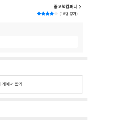
중고책컴퍼니
16명 평가
가게에서 팔기