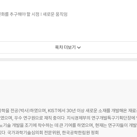
변화를 추구해야 할 시점 | 새로운 움직임
목차 더보기
즈니스 | 성공한 딥테크 스타트업의 특징 | 딥테크 스타트업의 동향 변화 | 딥
란자테크 | 릴리움 | 바이 온텍 | 보스턴 다이내믹스 | 붐 테크놀로지 | 빔 테라퓨틱
학을 전공(박사)하였으며, KIST에서 30년 이상 새로운 소재를 개발해온 재
| 액시엄 스페 이스 | 업사이드 푸드 | 옥스퍼드 나노기공 기술 | 이노스페이스 | 
였으며, 우수 연구원으로 재직 중이다. 지식경제부의 연구개발특구기획단장에 
워 | 파이퀀트 | 폴리아 워터 | 플래닛 랩 | 필메디 | CFS | D- 웨이브 시스템스
나노기술 개발을 조기에 착수하는 데 큰 기여를 하였으며, 현재는 연구자들이 개
 있다. 국가과학기술심의회 전문위원, 한국공학한림원 정회