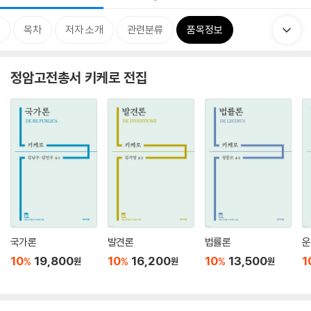
목차
저자 소개
관련분류
품목정보
정암고전총서 키케로 전집
국가론
발견론
법률론
운
10
19,800
10
16,200
10
13,500
1
%
%
%
원
원
원