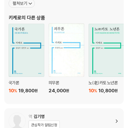
펼쳐보기
쟁점 이론이다. 헤르마고라스는 연설술에서 ‘논거를 찾아내는 과정’을 중
긴 철학적 저술들, 예를 들어 『최고선악론』, 『의무론』, 『우정론』, 『노
시했으며, 따라서 수사학의 또 다른 측면인 ‘스타일보다는 ‘발견’에 집중했
년에 관하여』, 『아카데미아 학파』 등은 오늘날 우리에게 정확하게 전
키케로
의 다른 상품
다. 이를 위해 그는 논쟁의 쟁점을 체계적으로 분류하는 방법을 제시함으
해지고 있지 않은 헬레니즘 시대의 희랍 철학의 중
로써 서양 수사학 전통의 핵심 틀을 수립했다. 예컨대 그는 특정 상황에 대
한 논의뿐만 아니라, 일반적 주제(예를 들면 ‘사람은 결혼해야 하는가?’)까
지 다룸으로써 수사학 교육을 단순한 법정 논증에서 도덕적, 철학적 주제
로 확장했다. 키케로는 이러한 헤르마고라스의 쟁점 분류 체계를 받아들여
『발견론』의 기본 토대로 삼았다. 헤르마고라스의 영향에 따라 키케로는 논
증의 핵심은 쟁점을 파악하는 데 있음을 강조했다.
총 2권으로 구성된 『발견론』은 쟁점 이론을 중심으로 논증의 기술적인 방
법을 자세히 소개한다. 1권에서는 연설술의 다섯 가지 기본 개념들을 제시
국가론
의무론
노(老)카토 노년론
하고, 연설술을 정치학의 하위 부류에 귀속시킨다. 2권에서는 쟁점 이론을
10
19,800
24,000
10
10,800
%
%
원
원
원
적용하여 사안의 세 가지 종류(소송류, 심의류, 전시류)에 따른 논증의 기
술을 펼친다. 이렇듯 키케로는 그리스 철학을 로마와 후대 유럽 세계에 전
달한 귀중한 중재자답게 아리스토텔레스의 사안의 세 가지 분류와 헤르마
고라스의 쟁점 이론을 융합하여 종합하려고 함으로써 서양 고전 수사학의
역
김기영
역사에 중요한 토대가 되었다.
관심작가 알림신청