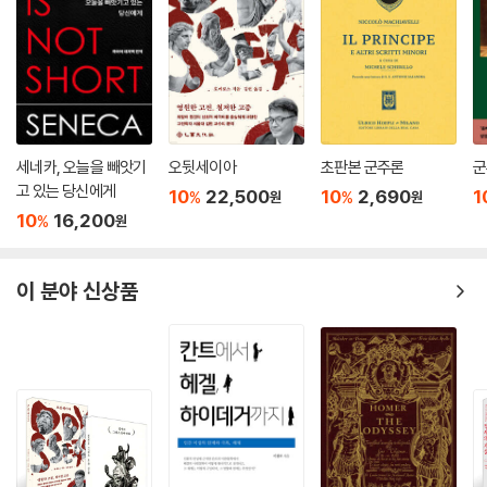
세네카, 오늘을 빼앗기
오뒷세이아
초판본 군주론
군
고 있는 당신에게
10
22,500
10
2,690
1
%
%
원
원
10
16,200
%
원
이 분야 신상품