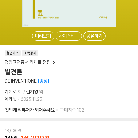
미리보기
사이즈비교
공유하기
청년패스
소득공제
정암고전총서 키케로 전집
발견론
DE INVENTIONE
양장
키케로
저
김기영
역
아카넷
2025.11.25.
첫번째 리뷰어가 되어주세요
판매지수
102
18,000
원