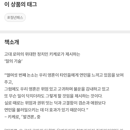
이 상품의 태그
#청년패스
책소개
고대 로마의 위대한 정치인 키케로가 제시하는
‘말의 기술’
“열여섯 번째 논소는 우리 영혼이 타인들에게 연민을 느끼고 있음을 보여
주고,
그럼에도 우리 영혼은 위엄 있고 고귀하며 불운을 감내하고 있고
또 무슨 일이 닥치더라도 그렇게 할 것임을 제시하는 것이다.
실로 때로는 위엄과 권위 잇는 덕과 고결함이 겸손과 애원보다
연민을 불러일으키는 데 더 효과가 있기 때문이다.”
- 키케로, 『발견론』 중