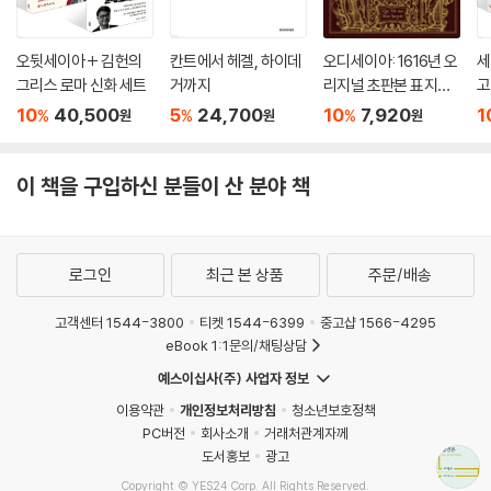
오뒷세이아 + 김헌의
칸트에서 헤겔, 하이데
오디세이아: 1616년 오
세
그리스 로마 신화 세트
거까지
리지널 초판본 표지디
고
자인 (초판본)
서
10
40,500
5
24,700
10
7,920
1
%
%
%
원
원
원
이 책을 구입하신 분들이 산 분야 책
로그인
최근 본 상품
주문/배송
고객센터 1544-3800
티켓 1544-6399
중고샵 1566-4295
eBook 1:1문의/채팅상담
예스이십사(주) 사업자 정보
이용약관
개인정보처리방침
청소년보호정책
PC버전
회사소개
거래처관계자께
도서홍보
광고
Copyright © YES24 Corp. All Rights Reserved.