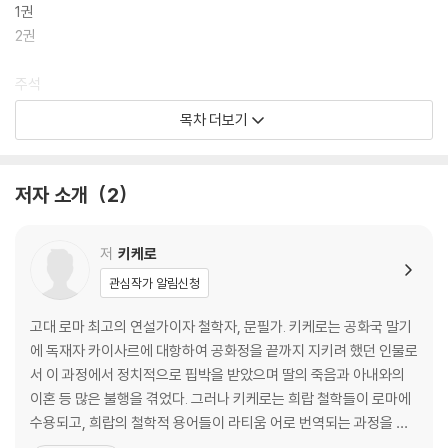
1권
『발견론』에는 고대 그리스의 아리스토텔레스와, 기원전 2세기 중후반 로
2권
마에서 수사학 교사로 활동한, 소아시아 템노스 출신의 헤르마고라스(He
rmagoras of Temnos)의 영향이 깊이 드리워져 있다. 연설술의 역사에
주석
서 아리스토텔레스의 『수사학』은 가장 중요한 교과서로 꼽힌다. 아리스토
작품 안내
목차 더보기
텔레스는 연설술을 ‘학문’이 아니라 ‘능력’에 불과하다고 보았지만, 연설술
참고 문헌
에서도 논리의 엄격함과 체계적 방법을 중시했다. 그는 설득의 세 가지 방
찾아보기
법으로 연설가의 성격, 청중의 감정, 증거들을 꼽았다. 한편 연역, 귀납, 사
옮긴이의 말
저자 소개
2
례 사용을 권장하고, 연설술과 관련된 실수들을 경고했다. 키케로는 아리
스토텔레스가 나눈 심의적 연설(입법 기관 대상), 소송적 연설(법정 대
상), 전시적 연설(오락이나 재미를 위해 모인 집단 대상)이라는 사안의 세
저
키케로
가지 분류를 따르고, 또한 연설을 다섯 부분으로 나누었다. 키케로는 『발견
관심작가 알림신청
론』에서 자신이 어떻게 그리스의 수사학 전통을 절충하며 정리했는지를
설명할 때, 연설술 지침의 적합한 해설자로 아리스토텔레스를 칭찬했다.
고대 로마 최고의 연설가이자 철학자, 문필가. 키케로는 공화국 말기
또한 체계의 중요성에 유념하고, 연역과 귀납의 중요성을 강조했으며, 논
에 독재자 카이사르에 대항하여 공화정을 끝까지 지키려 했던 인물로
증의 오류에 대해 경고하는 등 아리스토텔레스의 간접적 영향을 드러내었
서 이 과정에서 정치적으로 핍박을 받았으며 딸의 죽음과 아내와의
다.
이혼 등 많은 불행을 겪었다. 그러나 키케로는 희랍 철학들이 로마에
수용되고, 희랍의 철학적 용어들이 라티움 어로 번역되는 과정을 보
그러나 키케로가 보다 직접적으로 영향을 많이 받은 것은 헤르마고라스의
여주는 매우 중요한 인물이다. 『투스쿨룸 대화』를 비롯하여 그가 남