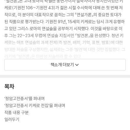
『발견론』은 고대 로마의 탁월한 웅변가이자 철학자이자 정치인이었던 키
케로(기원전 106~기원전 43)가 젊은 시절 수사학에 대해 쓴 첫 번째 저
작으로, 이 분야의 대표작으로 꼽히는 그의 『연설가론』의 중요한 토대가
된 작품으로 평가받는다. 기원전 91년, 15세의 키케로는 당시 크게 유행하
고 있던 그리스 로마의 연설술을 공부하기 시작했다. 이것을 바탕으로 이
후 그는 22~23세 무렵에 연설술 지침서인 『발견론』을 완성했다. 청년 키
케로는 애초 연설술의 과제 전체(즉 발견, 배치, 기억, 표현, 발표)에 대한
방대한 저술을 구상했지만, 실제로는 그중 ‘발견’에 대한 것만 집필했다. 그
러기에 『발견론』은 미완성 저술이라 할 수 있다.
책소개 더보기
흔들리는 로마 공화정을 수호하기 위해 끝까지 헌신했던 키케로에게 말은
공적 소통을 위한 주요 무기였고, 설득은 통치의 기술이었다. 말의 기술은
그에게 단순히 말을 그럴듯하게 꾸미는 재주가 아니라, 공화정 수호라는
목차
막중한 과제와 닿아 있는 본질적 수단이었다. 일찍부터 이 점을 간파했던
것일까? 키케로는 변호사로 법정에 데뷔를 하기도 전에 『발견론』을 완성
‘정암고전총서’를 펴내며
했다. 훗날 그는 이 책에 대해 “내가 관여한 수많은 중요 재판들에서 얻은
‘정암고전총서 키케로 전집’을 펴내며
경험에 비추어 보면 큰 가치가 없”다고 자평하기도 했지만, 연설의 실제 현
작품 내용 구분
장에서 직접 사용할 수 있는 실용적 지침을 주고자 한 이 책은 중세 후기 교
일러두기
육 현장에서 수사학 교재로 애용되면서 많은 주목을 받았다.