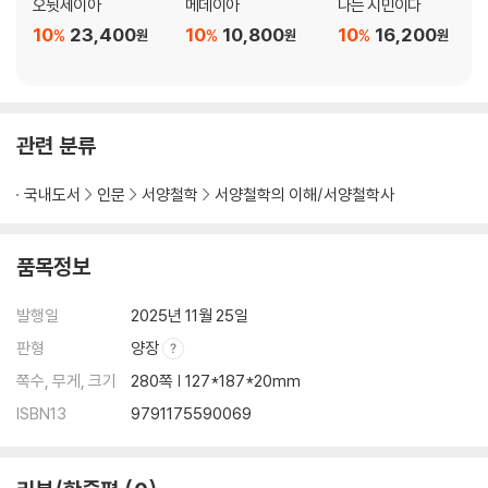
오뒷세이아
메데이아
나는 시민이다
10
23,400
10
10,800
10
16,200
%
%
%
원
원
원
관련 분류
국내도서
인문
서양철학
서양철학의 이해/서양철학사
품목정보
발행일
2025년 11월 25일
판형
양장
쪽수, 무게, 크기
280쪽 | 127*187*20mm
ISBN13
9791175590069