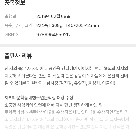
품목정보
38. 미래의 동생에게
39. 언니에게
발행일
2018년 02월 09일
40. 딸에게
쪽수, 무게, 크기
224쪽 | 368g | 140*205*14mm
41. 보내지 못한 편지_은유에게
ISBN13
9788954650212
작가의 편지
출판사 리뷰
산 자와 죽은 자 사이에 시공간을 건너뛰며 이어지는 편지 형식의 서사와
따뜻하고 아름다운 결말. 이 작품이 품은 감동이 독자들에게 온전히 건네
질 수 있기를 기원한다._심사평(김진경, 유영진, 윤성희, 이금이)
제8회 문학동네청소년문학상 대상 수상
소중한 사람과의 인연에 대해 다시 한번 생각하게 하는 힘
문학동네청소년문학상이 8회 수상작을 내놓았다. 1회 수상작인 『불량 가
족 레시피』부터 지난해 『나의 슈퍼히어로 뽑기맨』까지, 십 대 독자들에게
폭넓은 읽을거리를 제공해 온 문학동네청소년문학상의 이번 수상작은 이
꽃님 작가의 장편소설 『세계를 건너 너에게 갈게』이다. 서로 다른 시간을