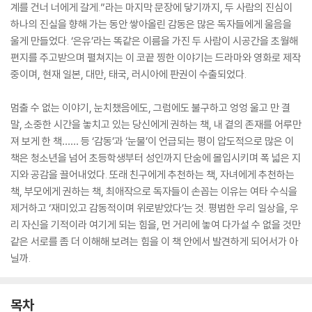
계를 건너 너에게 갈게.”라는 마지막 문장에 닿기까지, 두 사람의 진심이
하나의 진실을 향해 가는 동안 쌓아올린 감동은 많은 독자들에게 울음을
울게 만들었다. ‘은유’라는 똑같은 이름을 가진 두 사람이 시공간을 초월해
편지를 주고받으며 펼쳐지는 이 코끝 찡한 이야기는 드라마와 영화로 제작
중이며, 현재 일본, 대만, 태국, 러시아에 판권이 수출되었다.
멈출 수 없는 이야기, 눈치챘음에도, 그럼에도 불구하고 엉엉 울고 만 결
말, 소중한 시간을 놓치고 있는 당신에게 권하는 책, 내 곁의 존재를 어루만
져 보게 한 책…… 등 ‘감동’과 ‘눈물’이 언급되는 평이 압도적으로 많은 이
책은 청소년을 넘어 초등학생부터 성인까지 단숨에 몰입시키며 폭 넓은 지
지와 공감을 끌어내었다. 또래 친구에게 추천하는 책, 자녀에게 추천하는
책, 부모에게 권하는 책, 최애작으로 독자들이 손꼽는 이유는 여타 수식을
제거하고 ‘재미있고 감동적이며 위로받았다’는 것. 평범한 우리 일상을, 우
리 자신을 기적이라 여기게 되는 힘을, 먼 거리에 놓여 다가설 수 없을 것만
같은 서로를 좀 더 이해해 보려는 힘을 이 책 안에서 발견하게 되어서가 아
닐까.
목차