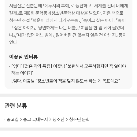
19. 이름 똑같은 ‘언니’에게
서울신문 신춘문예 「메두사의 후예」로 등단하고 『세계를 건너 너에게
20. 고통과 시련을 준 은유에게
갈게』로 제8회 문학동네청소년문학상 대상을 받았다. 지은 책으로
21. 정말정말 미안한 언니에게
청소년 소설 『행운이 너에게 다가오는중』,『죽이고 싶은 아이』,『죽이
22. 굳게 믿는 동생에게
고 싶은 아이2』,『당연하게도 나는 너를』,『여름을 한 입 베어 물었더
23. 즐거운 하루를 보내고 있을 언니에게
니』,『내가 없던 어느 밤에』,잃어버린 건 없는지 잊은 건 아닌지』 등이
24. 미래의 동생에게
있다.
25. 고마운 언니에게
26. 잘하고 있는 동생에게
이꽃님
인터뷰
27. 과거의 언니에게
[읽다]
[젊은 작가 특집] 이꽃님 "불편해서 모른척했지만 꼭 알아야
28. 불쌍한 동생에게
하는 이야기"
29. 일백 퍼센트 믿는 언니에게
[읽다]
이꽃님 "청소년들이 책을 덮지 않도록 하는 게 목표예요"
30. 날 걱정해 주는 고마운 동생에게
31. 또 미래 동생에게
32. 행복해하고 있을 언니에게
관련 분류
33. 은유에게
34. 우리 귀염둥이 은유에게
중고샵
중고 국내도서
청소년
청소년 문학
35. 이모 아닌 언니에게
36. 여전히 내 동생인 은유에게
37. 여전히 궁금해하고 있을 언니에게