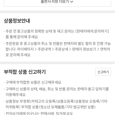
출판사 리뷰 더보기
살아가는 두 은유가 편지를 주고받으면서 벌어지는 이야기로, 2016년의
은유가 1년을 살아가는 동안 1982년의 은유는 20년의 세월을 살아간다.
그 속도의 차이는 두 사람의 관계를 다양하게 변화시키며 완벽하게 낯설었
상품정보안내
던 서로의 세계로 들어서게 한다.
“시간과 공간을 넘나드는 이야기는 소설로도 영화로도, 애니메이션으로
주문 전 중고상품의 정확한 상태 및 재고 문의는 [판매자에게 문의하기]
도 제작되어 왔지만, 이 작품의 고유한 힘, 소중한 사람을 영원히 잃어버린
를 통해 문의해 주세요.
사람들을 위로해 주는, 소중한 사람과의 인연에 대해 다시 한번 생각하게
주문완료 후 중고상품의 취소 및 반품은 판매자와 별도 협의 후 진행 가능
하는 이 힘에 대해서는 그 누구도 부정하지 못할 것”이라는 평을 받았다.
합니다. 마이페이지 > 주문내역 > 주문상세 > 판매자 정보보기 > 연락처
로 문의해 주세요.
34년의 시간을 거슬러 잘못 배달된 편지
부적합 상품 신고하기
믿을 수 없는 기적의 시작
신고하기
2016년, 아빠의 재혼을 앞두고 은유는 마음이 어수선하다. 한 번도 가진
구매에 부적합한 상품은 신고해주세요.
적 없었던 엄마라는 존재가 생길 예정이지만, 자신을 낳아 준 엄마에 대해
구매하신 상품의 상태, 배송, 취소 및 반품 문의는 판매자 묻고 답하기를
선 아무것도 모른다. 세상에 존재했는지조차 의심스러울 만큼 비밀에 싸인
이용해주세요.
엄마. 게다가 아빠는 부재하는 것이나 다름없고 새엄마가 될 ‘그 여자’의 존
상품정보 부정확(카테고리 오등록/상품오등록/상품정보 오등록/기타
재는 껄끄럽다. 그런 은유에게 아빠는 1년 뒤의 자신에게 편지를 써 보라고
허위등록) 부적합 상품(청소년 유해물품/기타 법규위반 상품)
제안한다. 은유의 그 편지는 엉뚱하게도 34년의 시간을 거슬러 1982년에
전자상거래에 어긋나는 판매사례: 직거래 유도