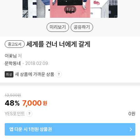
1
/
2
미리보기
공유하기
세계를 건너 너에게 갈게
중고도서
이꽃님
저
문학동네
2018.02.09.
새 상품에 가까운 상품
최상
13,500
원
48
7,000
YES포인트
0원
앱 다운 시 1천원 상품권