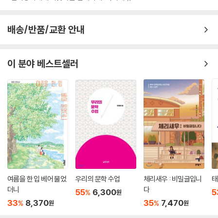
사는 또 다른 은유에게 도착한다. 신조어들이 잔뜩 쓰인 은유의 편지를 받
고 간첩이라고 의심하는 과거의 은유와 누군가 장난으로 답장을 보내고 있
다고 오해한 현재의 은유. 삐걱이며 시작된 둘의 관계는 ‘행운의 동전’을 시
배송/반품/교환 안내
작으로 점차 오해가 풀리며 고민과 비밀을 터놓는 사이로 발전한다.
그렇게 짜증 나게 완벽한 언니를 둔다는 건 상상도 안 가. 공부 잘하는 언니
이 분야 베스트셀러
만 예뻐하는 엄마라니, 언니야말로 가출을 생각해 봐야 하는 거 아냐? ㅋ
ㅋ_2016년 은유의 편지 중에서
정말 너희 아빠가 엄마에 대해 아무것도 알려 주지 않는 거야? 이해가 안
된다. 딸이 엄마에 대해 알아야 하는 건 당연한 거야._1990년 은유의 편지
중에서
우리가 편지를 주고받게 된 건 결코 우연이 아니야.
난 엄마의 비밀을 풀고, 넌 인생을 바꾸고.
여름을 한 입 베어 물었
우리의 문학 수업
체리새우 : 비밀글입니
태
둘은 각자가 서 있는 시간을 이용해 서로의 고민을 해결해 주기로 한다. 현
더니
다
55
6,300
5
%
원
재의 은유는 언니와 끊임없이 비교당하는 과거의 은유에게 도움이 될 만한
33
8,370
35
7,470
%
%
원
원
미래의 일을 알려 주고, 과거의 은유는 현재의 은유가 평생을 궁금해 온 ‘엄