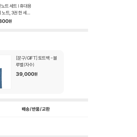
노트 세트 | 휴대용
 노트, 3권 한 세
800
원
[문구/GIFT]
토트백 - 블
루벨(자수)
39,000
원
배송/반품/교환