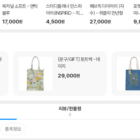
북저널 소프트 - 앤틱
스터디플래너 인스파
패브릭 다이어리 (자
포켓
블루
이어(INSPIRE) - 지그
수) - 위클리 만년형
미니
문트 ...
트...
17,000
4,500
27,000
9,
원
원
원
[문구/GIFT]
토트백 - 데
이지
29,000
원
리뷰/한줄평
0
품목정보