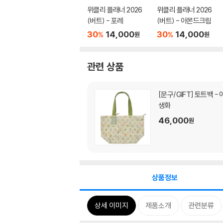
위클리 플래너 2026
위클리 플래너 2026
(버트) - 포레
(버트) - 아몬드크림
30
14,000
30
14,000
%
%
원
원
관련 상품
[문구/GIFT]
토트백 - 야
생화
46,000
원
상품정보
상세 이미지
제품소개
관련분류