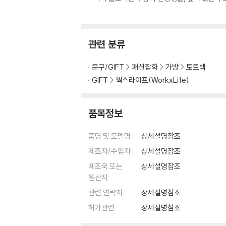
관련 분류
문구/GIFT
패션잡화
가방
토트백
GIFT
웍스라이프(WorkxLife)
품목정보
품명 및 모델명
상세설명참조
제조자/수입자
상세설명참조
제조국 또는
상세설명참조
원산지
관련 연락처
상세설명참조
허가관련
상세설명참조