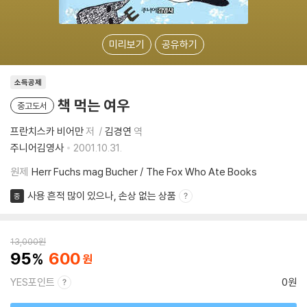
미리보기
공유하기
소득공제
책 먹는 여우
중고도서
프란치스카 비어만
저
김경연
역
주니어김영사
2001.10.31.
원제
Herr Fuchs mag Bucher / The Fox Who Ate Books
사용 흔적 많이 있으나, 손상 없는 상품
중
13,000
원
95
600
YES포인트
0원