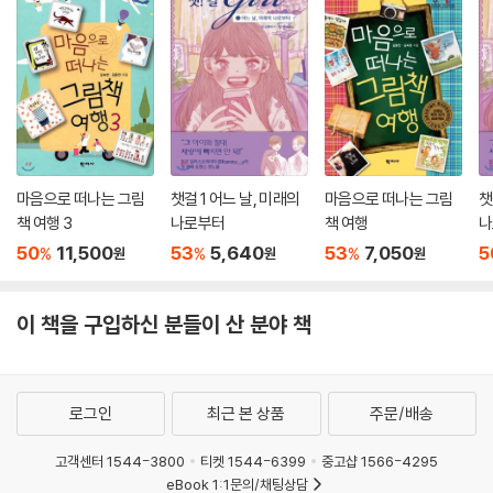
마음으로 떠나는 그림
챗걸 1 어느 날, 미래의
마음으로 떠나는 그림
챗
책 여행 3
나로부터
책 여행
나
50
11,500
53
5,640
53
7,050
5
%
%
%
원
원
원
이 책을 구입하신 분들이 산 분야 책
로그인
최근 본 상품
주문/배송
고객센터 1544-3800
티켓 1544-6399
중고샵 1566-4295
eBook 1:1문의/채팅상담