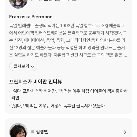
Franziska Biermann
독일 빌레펠트 출생의 작가는 1992년 독일 함부르크 조형예술학교
에서 어린이책 일러스트레이션을 본격적으로 공부하기 시작했다. 그
는 사진, 애니메이션, 음악, 음향, 그래픽디자인 등 다양한 분야를 가
진 12명의 젊은 예술가들과 공동 작업을 하며 영역을 넘나드는 즐거
운 실험을 하기도 하였다. 자유롭고 널린 사고로 쓴 그의 책은 많은 어
린이들에게 인기가 있다. 그녀가 출간한 ‘책 먹는 여우’는 최근 한국에
펼쳐보기
서 100쇄를 돌파했다. 지금까지 35만명 어린이 독자들이 이 책을 만
났다.『책먹는 여우』는 책을 너무 좋아하는 여우 아저씨가 벌이는 재
프란치스카 비어만
인터뷰
미있는 소동을 통하여 독서의 의미와 방법
[읽다]
프란치스카 비어만, '책 먹는 여우'처럼 아이들이 책을 좋아하
려면
[읽다]
『책 먹는 여우』, 어떻게 독후감 필독서가 됐을까
역
김경연