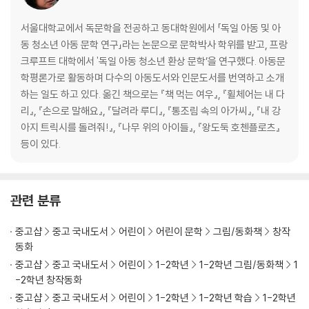
서울대학교에서 독문학을 전공하고 동대학원에서 「독일 아동 및 아
동 청소년 아동 문학 연구」라는 논문으로 문학박사 학위를 받고, 프랑
크루프트 대학에서 '독일 아동 청소년 환상 문학’을 연구했다. 아동문
학평론가로 활동하며 다수의 아동도서와 인문도서를 번역하고 소개
하는 일도 하고 있다. 옮긴 책으로는 『책 먹는 여우』, 『휠체어는 내 다
리』, 『손으로 말해요』, 『달려라 루디』, 『통조림 속의 아가씨』, 『내 강
아지 트릭시를 돌려줘!』, 『나무 위의 아이들』, 『왕도둑 호첸플로츠』
등이 있다.
관련 분류
중고샵
중고 국내도서
어린이
어린이 문학
그림/동화책
창작
동화
중고샵
중고 국내도서
어린이
1-2학년
1-2학년 그림/동화책
1
-2학년 창작동화
중고샵
중고 국내도서
어린이
1-2학년
1-2학년 학습
1-2학년