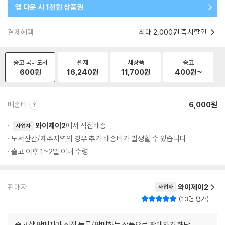
앱 다운 시 1천원 상품권
결제혜택
최대 2,000원 즉시할인
중고 국내도서
원제
새상품
중고
600
원
16,240
원
11,700
원
400
원~
배송비
6,000원
와이제이2
에서 직접배송
사업자
도서산간/제주지역의 경우 추가 배송비가 발생할 수 있습니다.
출고 이후 1~2일 이내 수령
판매자
와이제이2
사업자
13명 평가
중고샵 판매자가 직접 등록/판매하는 상품으로 판매자가 해당