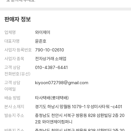
판매자 정보
업체명
와이제이
대표자명
윤준호
사업자 등록번호
790-10-02610
사업자 종목
전자상거래 소매업
고객 상담
010-4387-6441
전화번호(유선)
고객 상담
kiyoon072798@gmail.com
이메일
배송 방법
타사택배(롯데택배)
본사 소재지
경기도 하남시 망월동 1079-1 우성미사타워 -c401
발송지 주소
충청남도 천안시 서북구 쌍용동 828 삼환빌딩 2층 20
2호 와이앤제이컴퍼니
반품지 주소
충청남도 천안시 서북구 쌍용동 828 삼환빌딩 2층 20