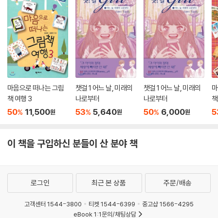
마음으로 떠나는 그림
챗걸 1 어느 날, 미래의
챗걸 1 어느 날, 미래의
마
책 여행 3
나로부터
나로부터
책
50
11,500
53
5,640
50
6,000
5
%
%
%
원
원
원
이 책을 구입하신 분들이 산 분야 책
로그인
최근 본 상품
주문/배송
고객센터 1544-3800
티켓 1544-6399
중고샵 1566-4295
eBook 1:1문의/채팅상담