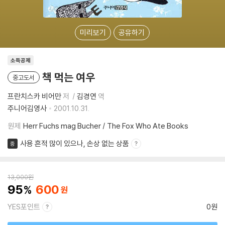
미리보기
공유하기
소득공제
책 먹는 여우
중고도서
프란치스카 비어만
저
김경연
역
주니어김영사
2001.10.31.
원제
Herr Fuchs mag Bucher / The Fox Who Ate Books
사용 흔적 많이 있으나, 손상 없는 상품
중
13,000
원
95
600
YES포인트
0원