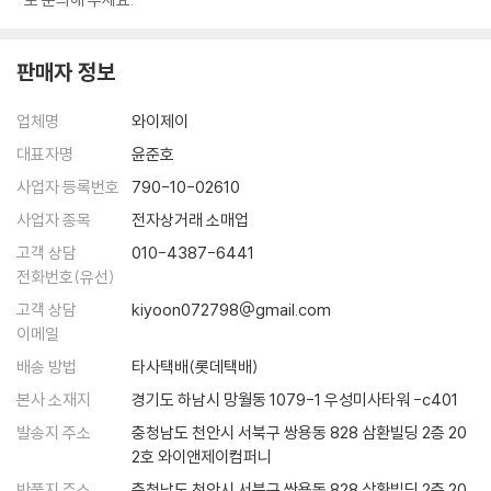
판매자 정보
업체명
와이제이
대표자명
윤준호
사업자 등록번호
790-10-02610
사업자 종목
전자상거래 소매업
고객 상담
010-4387-6441
전화번호(유선)
고객 상담
kiyoon072798@gmail.com
이메일
배송 방법
타사택배(롯데택배)
본사 소재지
경기도 하남시 망월동 1079-1 우성미사타워 -c401
발송지 주소
충청남도 천안시 서북구 쌍용동 828 삼환빌딩 2층 20
2호 와이앤제이컴퍼니
반품지 주소
충청남도 천안시 서북구 쌍용동 828 삼환빌딩 2층 20