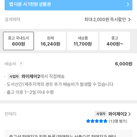
앱 다운 시 1천원 상품권
결제혜택
최대 2,000원 즉시할인
중고 국내도서
원제
새상품
중고
600
원
16,240
원
11,700
원
400
원~
배송비
6,000원
와이제이2
에서 직접배송
사업자
도서산간/제주지역의 경우 추가 배송비가 발생할 수 있습니다.
출고 이후 1~2일 이내 수령
판매자
와이제이2
사업자
13명 평가
중고샵 판매자가 직접 등록/판매하는 상품으로 판매자가 해당