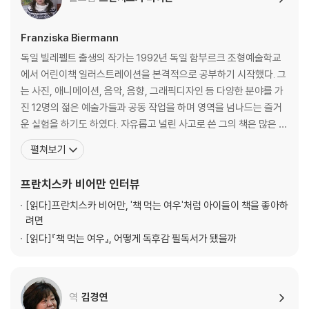
Franziska Biermann
독일 빌레펠트 출생의 작가는 1992년 독일 함부르크 조형예술학교
에서 어린이책 일러스트레이션을 본격적으로 공부하기 시작했다. 그
는 사진, 애니메이션, 음악, 음향, 그래픽디자인 등 다양한 분야를 가
진 12명의 젊은 예술가들과 공동 작업을 하며 영역을 넘나드는 즐거
운 실험을 하기도 하였다. 자유롭고 널린 사고로 쓴 그의 책은 많은 어
린이들에게 인기가 있다. 그녀가 출간한 ‘책 먹는 여우’는 최근 한국에
펼쳐보기
서 100쇄를 돌파했다. 지금까지 35만명 어린이 독자들이 이 책을 만
났다.『책먹는 여우』는 책을 너무 좋아하는 여우 아저씨가 벌이는 재
프란치스카 비어만
인터뷰
미있는 소동을 통하여 독서의 의미와 방법
[읽다]
프란치스카 비어만, '책 먹는 여우'처럼 아이들이 책을 좋아하
려면
[읽다]
『책 먹는 여우』, 어떻게 독후감 필독서가 됐을까
역
김경연