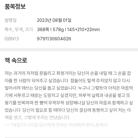
품목정보
04 공부는 나를 영혼이 강한 사람으로 단련시킨다
_내 인생살이에 필요한 덕목을 익히는 기간
발행일
2023년 08월 01일
_모든 과목에는 다 배울 만한 이유가 있다
_나는 강하고 단단한 사람이다
쪽수, 무게, 크기
368쪽 | 578g | 145*210*22mm
_마음을 다지기 좋은 날
ISBN13
9791130604626
Beyond Story 영혼이 강한 사람들의 10가지 특징
05 고생 좀 하기로 마음먹는 순간, 모든 것이 달라진다
책 속으로
_도깨비방망이나 요술램프는 현실에 없다
저는 과거의 저처럼 흔들리고 휘청거리는 당신이 손을 내밀 때 그 손을 잡
_잘하기 전까지는 좀처럼 재미가 없는 법이다
아줄 한 사람이 되어주고 싶었습니다. 힘들어도 털썩 주저앉지 않고 다시
_넘기 힘든 산과 넘지 못할 산은 다르다
일어서려 애쓰는 당신을 돕고 싶었습니다. 누구나 그렇듯이 아직은 마음먹
_참 좋은 순간을 누려라
기에 서투르고 때로는 도망치고 싶겠지만, 하루씩 실력과 내공을 쌓고 또
Beyond Story 망매지갈(望梅止渴) 이야기
쌓기를 반복하며 한 뼘씩 무럭무럭 성장해나갈 당신의 마음과 함께하고 싶
었습니다. 당신이 필요로 할 때마다 당신의 결심에 동행하고 싶어 저는 이
PART 3
책을 썼고, 그렇게 우리는 만났습니다.
마음을 키우는 순간, 공부는 재미있어진다
---「내일 더 나아질 당신에게 전하는 박성혁의 편지」중에서
06 다른 사람 말고, 자신의 과거와 경쟁하라