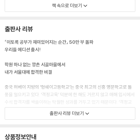
공부……. 하라고는 하는데 저에게는 그저 뜬구름 잡는 소리 같고, 멀게만
_라이벌은 공부할 마음을 빨아먹는 뱀파이어다
책 속으로 더보기
느껴지더라고요. 도대체 왜 해야 하는지, 무슨 의미가 있는지도 잘 모르겠
_60초 안에 불행해지는 방법
고요. 그렇다고 멋진 곳에서 짜릿한 경험을 하며 노는 것도 아니고, 마음이
_나를 이기는 순간, 모두를 이긴다
라도 홀가분한 것도 아니고, 언제 어디서 어떻게 놀든 빚지고 도망 다니는
_마음속에 모티베이터를 품어라
출판사 리뷰
사람마냥 왠지 모를 불안감이 떨쳐지지 않았어요. 내 할 일로부터 도망쳐
Beyond Story 내가 노량진 수산시장에서 배운 것
숨어 다니는 사람만의 주눅이라고나 할까요. 스스로에게 떳떳하지 못하니
『이토록 공부가 재미있어지는 순간』 50만 부 돌파
어깨 활짝 펴지 못하고 움츠러들어 있었던 거죠. 멍하니 살았습니다. 무덤
07 마법 같은 집중을 만드는 키워드 ‘지금, 여기’
우리들 에디션 출시!
덤하게 시간을 흘려보내고, 공부는 가끔 건성으로 좀 만지작거리고, 무슨
_아무것도 보이지 않고 들리지 않을 만큼
일이든 대강대강, 얼렁뚱땅. 마치 내일이 없는 하루살이처럼 무턱대고 아
_온전한 마음으로 공부하는 법
학원 하나 없는 깡촌 시골마을에서
무렇게나. 활기차게 인생을 준비해야 할 ‘봄 같은 시기’에 제 인생은 녹슬어
_두 번째 화살은 맞지 마라
내가 서울대에 합격한 비결
가고 있었습니다. 조금씩 가라앉는 배처럼.
_바보들은 점수로 목표를 세운다
---「열다섯 살, 나는 딱 유치원생 수준이었다」중에서
Beyond Story 점괘의 비결
중국 허베이 지방의 ‘헝쉐이고등학교’는 중국 최고의 신흥 명문학교로 돌
풍을 일으키고 있다. ‘격정교육’ 덕분에 한 해도 거르지 않고 매해 입시에서
공부의 재미는 ‘참을성’에서 판가름 나게 되어 있습니다. 내가 잘하게 될 때
08 공부할 마음 있는 놈들의 7가지 습관
수석 합격자를 싹쓸이하는 탁월한 성과를 거두고 있기 때문이다. ‘격정교
까지는 꼼짝없이 지루할 수밖에 없거든요. 하다못해 게임 하나를 시작해도
_습관1. 수직으로 꼿꼿하게 앉는다
육’의 핵심은 바로 ‘뼛속까지 마음을 다지고, 키우고, 붙잡아두는 일’에 집
출판사 리뷰 더보기
처음부터 잘하는 사람은 없잖아요. 룰도 제대로 모르고 스킬도 쓸 줄 모르
_습관2. 한 번에 한 가지 일에만 몰입한다
중하는 것. 공부하는 일에는 ‘마음’이 가장 우선이고 중요하다는 진실에 대
니 좀처럼 재미를 느낄 수 없는 단계죠. 그래도 꾹 참고 무작정 로그인해 지
_습관3. 겉모양이 아닌 알맹이에 집중한다
한 강력한 확증이다.
루하고 재미없는 삽질도 좀 해주고, 잘하는 사람들 어깨너머로 도대체 어
_습관4.‘VIP석’은 뺏어서라도 차지한다
상품정보안내
떻게 하는 건지도 쳐다보고 하다 보면 나도 모르게 점점 잘하게 돼요. 그러
_습관5. 좀처럼 감기에 걸리지 않는다
‘공부하려고 앉았는데, 딴 생각이 나서 집중하기 어려워요.’