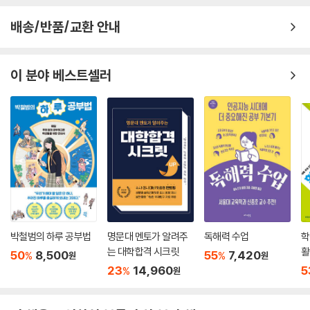
후회하게 될 겁니다. 뒤늦게야 깨달을 거예요. 엄마아빠가 넘치도록 주시
Beyond Story 그들의 뒷이야기
수 있는 단단한 마음이다.
던 끈덕진 관심이 얼마나 순수한 사랑이었는지를요. 귀찮던 간섭이 얼마나
배송/반품/교환 안내
진득한 믿음이었는지를요. 엄마아빠가 자기 인생보다도 내 인생을 얼마나
13 자신보다 내가 ‘더 나은 삶’을 사는 게 소원인 사람
책상 맡에 두고 마음이 흐트러질 때마다 읽으면
더 귀하게 여겼는지를요. 엄마아빠의 사랑이 나로서는 절대로 갚지 못할
_보약 한 첩을 버리는 순간, 엄마의 마음도 함께 버렸다
공부 의욕이 샘솟는 마법 같은 문장들!
빚이었단 것도요. 언젠가 엄마 냄새가 흔적 없이 사라진대도, 언젠가 아빠
_엄마는 속고 있다
이 분야 베스트셀러
가 내 머리를 쓰다듬어줄 수 없대도, 나는 오래도록 그리워할 거예요. 우리
_엄마도 아빠도, ‘내 부모 노릇’은 처음이라서
‘너 절대로 포기하지 마. 왜냐면 내가 너였으니까. 늦어버린 줄로만 알고,
엄마, 그리고 우리 아빠. 사랑하는 내 부모님.
_아버지가 벌어오신 돈의 의미
하마터면 포기할 뻔 했었으니까. 나도 너처럼 방황했고, 나도 너처럼 고민
_나에 대한 기대로 하루를 버티는 사람
---「우리는 날마다 조금씩 고아가 되어간다」중에서
했고, 나도 너처럼 힘들었으니까. 나도 너랑 똑같은 마음이었으니까.’
_우리는 날마다 조금씩 고아가 되어간다
_잔소리 뒤의 “……”에 담긴 진짜 의미
매일 열 시간도 넘는 시간 동안 책상 앞에 앉아 힘겹게 공부하는 10대들을
Beyond Story “아, 엄마는 맨날 이런 식이야!”
보면 짠하기 그지없다. 이 책의 저자는 유명 학원강사나 선생님이 아닌 학
창시절의 방황과 고난을 ‘똑같이’ 겪어 온 친근한 형, 오빠로서 힘든 시기를
에필로그 믿는다, 나는 믿는다, 나는 너를 믿는다!
보내고 있는 10대들에게 따뜻한 위로의 메시지를 건넨다. 온갖 ‘잉여짓’을
부록 공부 의욕을 불러일으키는 힐링 포스트잇
일삼던 과거를 후회하며 눈물을 머금고 공부에 힘 쏟았던 이야기, 시골학
박철범의 하루 공부법
명문대 멘토가 알려주
독해력 수업
학
교에서 벌레, 재래식 똥통과 사투하며 공부할 수밖에 없었던 이야기는 10
는 대학합격 시크릿
활
50
8,500
55
7,420
%
%
원
원
대들이 처한 상황과 조건에 깊은 공감을 불러일으킨다. 더불어 ‘공부할 마
(
23
14,960
5
%
원
음 있는 놈들의 7가지 습관’, ‘오늘 하루를 가장 공부하기 좋은 날로 만드는
비법’, ‘불평불만을 없애는 생각법’ 등은 흔들리는 마음을 다잡을 수 있게
도와주는 유익한 지침이다.