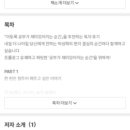
족집게 같은 공부법을 전하는 것도 아닌 이 책이 그토록 열광적인 인기를
책소개 더보기
누리며 50만 청소년들의 마음을 뒤흔들어놓은 비결은 무엇일까? 그 이유
는 바로 이 책이 ‘공부의 본질’을 전하기 때문이다. 이 책의 저자는 아무리
좋은 공부법을 알아도, 국내에서 가장 유명한 강사의 수업을 들어도 ‘공부
목차
하고자 하는 단단한 마음’과 ‘공부의 재미’를 느끼지 못한다면 결코 성적을
올릴 수 없으리라 단언한다. 학원 하나 없는 전라남도 시골마을에서 자랐
『이토록 공부가 재미있어지는 순간』을 추천하는 독자 후기
지만, 열악한 환경을 극복하고 오로지 ‘마음가짐’ 하나로 원하는 대학 모두
내일 더 나아질 당신에게 전하는 박성혁의 편지 결심의 순간마다 함께하고
에 합격한 자신의 이야기가 이를 뒷받침한다.
싶습니다
프롤로그 유쾌하고 짜릿한 ‘공부가 재미있어지는 순간’을 위하여!
“이 책을 읽고 드는 생각은 딱 한 가지다. ‘내 아이에게 조금이라도 더 일찍
읽힐 걸.’ 지금이라도 이 책을 알게 되어 참 다행이다.” _나나랜드 님
PART 1
한 번은 힘주어 해주고 싶은 이야기
“중학생 아들 입에서 ‘왜 공부해야 하는지 알겠다’라는 말이 튀어나온 순
간, 왜 이 책이 엄청나게 유명한지 그 이유를 깨달았다.” _싱클레어 님
01 늦었다, 아니다, 늦지 않았다
_열다섯 살, 나는 딱 유치원생 수준이었다
목차 더보기
“민사고 학부형 추천으로 아이에게 이 책을 읽히고 있다. ‘공부 잘하는 아
_내 인생이 엎질러진 물인 줄 알았다
이들의 마음가짐이란 이런 것이구나!’ 엄마인 나조차도 놀랍다.” _mj**4
_머리가 쩍 갈라지는 것 같은 충격
47 님
_기껏 해놓은 결심이 말라버리기 전에
저자 소개
1
_오직 ‘해볼래!’ 하는 마음 하나로