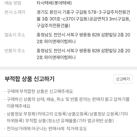
배송 방법
타사택배(롯데택배)
니다. 그러다 보면 어느새 스톱워치에 찍히는 숫자가 놀랍도록 치솟을 테
_불평불만을 멈추게 하는 3가지 마음가짐
10대에게 공부란 어떤 의미일까? 상위권, 하위권을 막론하고 대부분의 학
본사 소재지
경기도 용인시 기흥구 구갈동 578-3 구갈주차전용건
니까요.
_내 인생 최고의 공부하기 좋은 날은 바로 오늘이다
생들이 공부란 ‘귀찮고 재미없는, 그래서 될 수 있는 한 절대로 하고 싶지
물 3층 301호-c370(구길동)공급면적3.3m(구길동,
---「루틴3. 진짜로 집중한 시간 : 스톱워치」중에서
Beyond Story 칭기즈칸의 편지
않은 일’로 생각할 것이다. 그렇다면 공부는 왜 지겹고 불행한 일일까? 이
구갈주차전용건물)
책의 저자는 10대들이 ‘목적’과 ‘의미’를 제대로 알지 못한 채, 그저 ‘남과의
발송지 주소
충청남도 천안시 서북구 쌍용동 828 삼환빌딩 2층 20
성적이 올랐으면 오른 대로, 떨어졌으면 떨어진 대로 나를 돌아보아야 합
11 배우려는 마음이 없으면, 아무리 잘 가르치는 선생님도 소용없다
경쟁’만을 위해 공부하기 때문이라 단언한다. 공부의 참 의미는 ‘성공’이 아
2호 와이앤제이컴퍼니
니다. 선생님 탓하면서 숨어버리지 말고요. 그래야 내가 어떤 점이 부족한
_‘어떻게 배우느냐’가 ‘어떻게 가르치느냐’보다 100배 더 중요하다
니라 ‘성장’에 있으며, 내 인생을 준비하고, 나 자신을 알아가고, 내 마음과
지, 무엇을 고쳐야 할지 골똘히 고민해 방법을 찾게 돼요. 중요한 건 ‘어떤
반품지 주소
충청남도 천안시 서북구 쌍용동 828 삼환빌딩 2층 20
_떨어진 내 성적 두고 선생님 탓하지 마라
친해지는 일이야말로 우리가 공부를 해야 하는 진짜 이유다. 나아가 저자
2호 와이앤제이컴퍼니
수업을 듣느냐’가 아니라 ‘어떻게 수업을 듣느냐’입니다. 그러니 성적이 떨
_모든 선생님에게는 반드시 배울 점이 있다
자신 역시 ‘내가 왜 공부하는지’를 깨달은 후에는 ‘무엇을 어떻게 공부해야
어졌다면 ‘내가 듣는 수업’을 바꿀 게 아니라 ‘내가 수업 듣는 방식’을 바꿔
_예의 바름은 똑똑하다는 증거다
하는지’에 대한 해답도 자연스럽게 얻었으며, 저절로 성적까지 빠르게 향
야 합니다. 그게 진짜 제대로 된 대책입니다. 귀하게 볼 줄 아는 ‘안목’과 귀
_‘우리 학교’ 다니는 사람, ‘남의 학교’ 다니는 사람
상하는 기적을 경험했다고 전한다.
부적합 상품 신고하기
신고하기
하게 받아들일 줄 아는 ‘열린 귀’, 귀하게 느낄 줄 아는 ‘감동’. 이 세 가지만
Beyond Story “도대체 언제까지 날 골탕 먹일 셈이죠?”
있으면 됩니다. 세상에 원래부터 시시한 수업이란 없어요. 내가 시시하게
공부의 의미를 ‘성장’에 둔 사람은 남과의 경쟁보다 ‘자신과의 경쟁’에 집중
구매에 부적합한 상품은 신고해주세요.
만드는 것뿐이지. 장담합니다. 내가 똑바로 듣기만 한다면 그 어떤 수업이
12 아무나 공부할 수 있는 건 아니었다
하기 마련이다. 공부를 하며 매일 나아지는 자신의 모습에 감동하고, 새로
구매하신 상품의 상태, 배송, 취소 및 반품 문의는 판매자 묻고 답하기를
라도 반드시 최고의 수업이 되리라는 것을요.
_나는 공부할 수 없었다1. 잭 런던 이야기
운 지식이 머릿속에 쌓여가는 즐거움을 맛보고, 꿈에 한 발자국씩 가까워
이용해주세요.
---「떨어진 내 성적 두고 선생님 탓하지 마라」중에서
_나는 공부할 수 없었다2. 소피 제르맹 이야기
지는 느낌을 받으며 공부하는 일에 ‘기쁨’을 느낄 수 있다. 한번 앉으면 몇
상품정보 부정확(카테고리 오등록/상품오등록/상품정보 오등록/기타
_나는 공부할 수 없었다3. 프레더릭 더글러스 이야기
시간이고 꼼짝 않겠다는 독한 각오, 내 심장박동 소리가 귀에 들릴 정도의
허위등록) 부적합 상품(청소년 유해물품/기타 법규위반 상품)
내가 얼마나 나쁜 자식이었는지 스스로 되물을 때마다 나는 괴로워질 겁니
_나는 공부할 수 없었다4. 이우근 이야기
팽팽한 긴장감, 모르는 내용은 알 때까지 물고 늘어지는 집요함, 나쁜 습관
전자상거래에 어긋나는 판매사례: 직거래 유도
다. 툭툭 내뱉던 내 말버릇과, 내세웠던 내 자존심과, 쓸데없던 내 반항심을
_우리에게 축복처럼 쏟아진 ‘공부할 기회’
은 모조리 끊어버리겠다는 단호함은 ‘공부의 기쁨’을 아는 사람만이 누릴