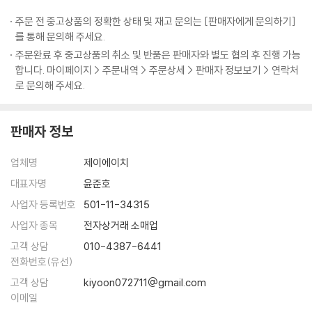
다가 일정궤도에 딱 올라서면 이제 게임이 너무너무 재미있어지는 거죠.
_습관6. 쉬는시간을 통해 에너지를 충전한다
‘이번 중간고사를 망쳐 마음이 싱숭생숭하고 공부할 힘도 쭉 빠져요.’
주문 전 중고상품의 정확한 상태 및 재고 문의는 [판매자에게 문의하기]
푹 빠져서 헤어나올 수 없을 만큼.
_습관7. 정신상태를 정리정돈으로 증명한다
‘도통 공부를 왜 해야 하는지 모르겠고, 공부하고 싶은 마음도 전혀 없어
를 통해 문의해 주세요.
---「잘하기 전까지는 좀처럼 재미가 없는 법이다」중에서
Beyond Story 흔들리지 않는 인생을 사는 법
요.’
주문완료 후 중고상품의 취소 및 반품은 판매자와 별도 협의 후 진행 가능
합니다. 마이페이지 > 주문내역 > 주문상세 > 판매자 정보보기 > 연락처
제가 공부하면서 경험해본 가장 빛나는 순간은 서울대 법대 합격자 발표
09 오늘 하루는 내 인생을 만드는 재료다
생각해보면 우리가 공부에 ‘올인’하지 못하는 이유는 ‘조건’도, ‘머리’도, ‘학
로 문의해 주세요.
때가 아니었습니다. 가장 빛나는 순간은, 공부 잘된 날 하루를 마치고 뿌듯
_크로노스인가, 카이로스인가
습법’도 아닌 바로 ‘마음가짐’ 때문이다. 공부를 잘하게 만드는 ‘학습법 노
한 마음으로 가방을 싸던 순간이었습니다. 묵직한 확신에 휩싸여 집으로
_공부할 마음이 있는 사람 중 게으른 사람은 없다
하우’에 대한 책은 넘쳐나지만 정작 공부에 가장 절대적인 영향을 미치는
돌아가던 순간이었습니다. 흥분을 가라앉히고 잠에 들려고 이부자리에서
_결정적 순간, 나에게 힘을 주는 루틴
판매자 정보
‘마음가짐’을 단련시키는 책은 찾아보기 힘들다. 이 책의 저자는 내 마음 다
몸을 뒤척이던 순간이었습니다. 물론 저도 늘 그러지는 못했습니다. 다 합
_루틴1. 흔들리지 않는 약속 : 스케줄러
스리는 능력만 갖추면 언제든 오늘 하루를 ‘가장 공부하기 좋은 날’로 만들
쳐봐야 100번이 좀 못 됐을 겁니다. 그렇대도 저는 자신 있게 말할 수 있습
_루틴2. 효율을 올리는 분석 : 타임시트
업체명
제이에이치
수 있다고 말한다. 사방이 논밭으로 둘러싸인 시골마을에서 자라 그 흔한
니다. 그날들이 제가 살면서 경험해본 모든 순간 중 가장 빛나는 순간이었
_루틴3. 진짜로 집중한 시간 : 스톱워치
학원 한 번 다녀본 적이 없지만 ‘마음가짐’ 하나로 서울대 법학과, 연세대
대표자명
윤준호
다고요.
_엉덩이만 뜨겁지 말고, 마음도 뜨겁게!
경영학과, 동신대 한의예과에 합격한 저자 자신의 이야기가 이를 뒷받침한
사업자 등록번호
501-11-34315
---「참 좋은 순간을 누려라」중에서
Beyond Story “아니, 무슨 그림 한 장이 이렇게 비싸!”
다. 그래서 이 책에는 공부를 잘하게 만들어준다는 ‘뾰족한 비법’이나 ‘거창
사업자 종목
전자상거래 소매업
한 방법론’이 없다. 그저 마음을 다지고, 키우고, 붙잡아둘 궁리와 독한 각
스톱워치로 공부시간을 재보면 처음에는 누구나 놀랍니다. ‘내가 야자시간
PART 4
고객 상담
010-4387-6441
오를 뿌리박는 다짐, 꿈과 목표를 좇는 절실함만이 있을 뿐이다.
만큼은 그래도 다 공부하고 있겠지’, ‘하루에 학교에 있는 시간만 해도 얼만
마음을 붙잡는 순간, 공부는 재미있어진다
전화번호(유선)
데’라고 막연하게 생각하다가 막상 재보면 실제로 공부한 시간이 터무니없
고객 상담
kiyoon072711@gmail.com
‘어떻게’가 아닌 ‘왜’ 공부하는지를 알면
이 적기 때문입니다. 이렇게 저렇게 날려버리는 시간이 상당하거든요. 그
10 ‘안 되는 이유’ 늘어놓지 말고, ‘되게 할 방법’을 찾아라
이메일
나의 공부는 ‘재미’와 ‘기쁨’으로 가득찰 것이다!
래서 스톱워치로 꼼꼼하게 기록하고 버려지는 시간을 주워 담아보자는 겁
_공부는 조건이 아니라 마음으로 하는 것이다