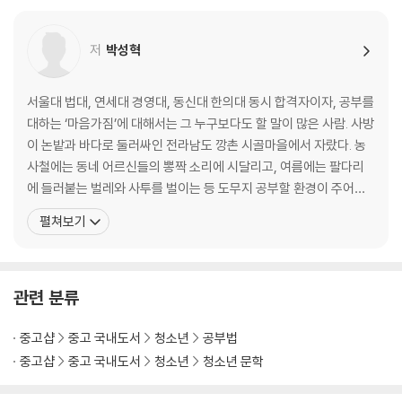
“공부해라, 공부해라, 공부해라! 이 100번의 잔소리보다 더 강력하게 설
_마음을 바꾸었을 뿐인데 공부가 재미있어졌다!
득되는 책이다.” _피터* 님
Beyond Story 한 번은 힘주어 해주고 싶은 이야기
저
박성혁
98.4%의 중·고등학교 학생들이 “공부하고 싶어졌다”라고 응답한 것처럼
PART 2
이 책의 효과는 실로 놀랍다. “별점 1개를 주고 싶다. 내 아이 말고 아무도
마음을 다지는 순간, 공부는 재미있어진다
서울대 법대, 연세대 경영대, 동신대 한의대 동시 합격자이자, 공부를
읽지 못하도록”이라고 말한 어느 학부모의 말처럼 이미 발 빠른 부모들은
대하는 ‘마음가짐’에 대해서는 그 누구보다도 할 말이 많은 사람. 사방
비밀스럽게 이 책을 아이 책상 위에 슬며시 놓아두고 있다. 당신의 아이는
02 내 인생은 오직 한 번뿐이기 때문에
이 논밭과 바다로 둘러싸인 전라남도 깡촌 시골마을에서 자랐다. 농
지금 즐겁게 공부하고 있는가, 아니면 억지로 공부하고 있는가? 한 가지
_공부하지 않기에는 내 인생에게 미안하니까
사철에는 동네 어르신들의 뽕짝 소리에 시달리고, 여름에는 팔다리
확실한 사실은 ‘오늘 바로 읽힐수록 아이의 인생이 한 걸음 더 빨리 달라진
_공부는 내 마음을 한 뼘씩 성장시킨다
에 들러붙는 벌레와 사투를 벌이는 등 도무지 공부할 환경이 주어지
다는 것’이다.
_꿈, 목표, 그리고 욕망은 각각 다르다
지 않았다. 설상가상으로 중학교 시절을 온갖 ‘잉여짓’으로 날려버린
펼쳐보기
Beyond Story ‘뿌리의 시절’을 기꺼이 받아들이는 사람
탓에 초등학생용 문제집을 사서 푸는 굴욕을 맛보았고, 그 덕에 눈물
콧물 한 바가지를 쏟아내며 치열하게 공부에 매달렸다. 학원 하나 없
03 결심하는 순간, ‘지켜질 결심’ 따로 ‘후회할 결심’ 따로 있다
는 열악한 주변 환경과 늦은 출발 탓에 주위에서는 온통
_내 결심이 ‘작심3일’이었던 이유
관련 분류
_내 인생에서 가장 후회되는 일
_너 진짜 이러고 있을 때가 아니다
중고샵
중고 국내도서
청소년
공부법
_나 자신을 속이지 않는 사람
중고샵
중고 국내도서
청소년
청소년 문학
Beyond Story 답은 내 안에 있다