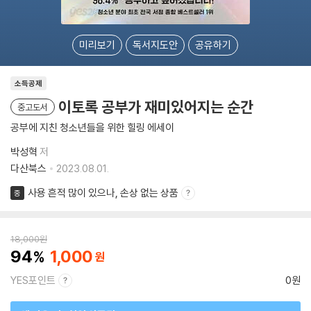
미리보기
독서지도안
공유하기
소득공제
이토록 공부가 재미있어지는 순간
중고도서
공부에 지친 청소년들을 위한 힐링 에세이
박성혁
저
다산북스
2023.08.01.
사용 흔적 많이 있으나, 손상 없는 상품
중
18,000
원
94
1,000
YES포인트
0원