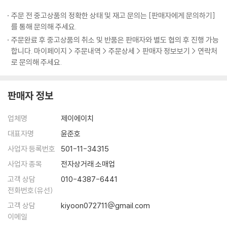
다가 일정궤도에 딱 올라서면 이제 게임이 너무너무 재미있어지는 거죠.
_습관6. 쉬는시간을 통해 에너지를 충전한다
‘이번 중간고사를 망쳐 마음이 싱숭생숭하고 공부할 힘도 쭉 빠져요.’
주문 전 중고상품의 정확한 상태 및 재고 문의는 [판매자에게 문의하기]
푹 빠져서 헤어나올 수 없을 만큼.
_습관7. 정신상태를 정리정돈으로 증명한다
‘도통 공부를 왜 해야 하는지 모르겠고, 공부하고 싶은 마음도 전혀 없어
를 통해 문의해 주세요.
---「잘하기 전까지는 좀처럼 재미가 없는 법이다」중에서
Beyond Story 흔들리지 않는 인생을 사는 법
요.’
주문완료 후 중고상품의 취소 및 반품은 판매자와 별도 협의 후 진행 가능
합니다. 마이페이지 > 주문내역 > 주문상세 > 판매자 정보보기 > 연락처
제가 공부하면서 경험해본 가장 빛나는 순간은 서울대 법대 합격자 발표
09 오늘 하루는 내 인생을 만드는 재료다
생각해보면 우리가 공부에 ‘올인’하지 못하는 이유는 ‘조건’도, ‘머리’도, ‘학
로 문의해 주세요.
때가 아니었습니다. 가장 빛나는 순간은, 공부 잘된 날 하루를 마치고 뿌듯
_크로노스인가, 카이로스인가
습법’도 아닌 바로 ‘마음가짐’ 때문이다. 공부를 잘하게 만드는 ‘학습법 노
한 마음으로 가방을 싸던 순간이었습니다. 묵직한 확신에 휩싸여 집으로
_공부할 마음이 있는 사람 중 게으른 사람은 없다
하우’에 대한 책은 넘쳐나지만 정작 공부에 가장 절대적인 영향을 미치는
돌아가던 순간이었습니다. 흥분을 가라앉히고 잠에 들려고 이부자리에서
_결정적 순간, 나에게 힘을 주는 루틴
판매자 정보
‘마음가짐’을 단련시키는 책은 찾아보기 힘들다. 이 책의 저자는 내 마음 다
몸을 뒤척이던 순간이었습니다. 물론 저도 늘 그러지는 못했습니다. 다 합
_루틴1. 흔들리지 않는 약속 : 스케줄러
스리는 능력만 갖추면 언제든 오늘 하루를 ‘가장 공부하기 좋은 날’로 만들
쳐봐야 100번이 좀 못 됐을 겁니다. 그렇대도 저는 자신 있게 말할 수 있습
_루틴2. 효율을 올리는 분석 : 타임시트
업체명
제이에이치
수 있다고 말한다. 사방이 논밭으로 둘러싸인 시골마을에서 자라 그 흔한
니다. 그날들이 제가 살면서 경험해본 모든 순간 중 가장 빛나는 순간이었
_루틴3. 진짜로 집중한 시간 : 스톱워치
학원 한 번 다녀본 적이 없지만 ‘마음가짐’ 하나로 서울대 법학과, 연세대
대표자명
윤준호
다고요.
_엉덩이만 뜨겁지 말고, 마음도 뜨겁게!
경영학과, 동신대 한의예과에 합격한 저자 자신의 이야기가 이를 뒷받침한
사업자 등록번호
501-11-34315
---「참 좋은 순간을 누려라」중에서
Beyond Story “아니, 무슨 그림 한 장이 이렇게 비싸!”
다. 그래서 이 책에는 공부를 잘하게 만들어준다는 ‘뾰족한 비법’이나 ‘거창
사업자 종목
전자상거래 소매업
한 방법론’이 없다. 그저 마음을 다지고, 키우고, 붙잡아둘 궁리와 독한 각
스톱워치로 공부시간을 재보면 처음에는 누구나 놀랍니다. ‘내가 야자시간
PART 4
고객 상담
010-4387-6441
오를 뿌리박는 다짐, 꿈과 목표를 좇는 절실함만이 있을 뿐이다.
만큼은 그래도 다 공부하고 있겠지’, ‘하루에 학교에 있는 시간만 해도 얼만
마음을 붙잡는 순간, 공부는 재미있어진다
전화번호(유선)
데’라고 막연하게 생각하다가 막상 재보면 실제로 공부한 시간이 터무니없
고객 상담
kiyoon072711@gmail.com
‘어떻게’가 아닌 ‘왜’ 공부하는지를 알면
이 적기 때문입니다. 이렇게 저렇게 날려버리는 시간이 상당하거든요. 그
10 ‘안 되는 이유’ 늘어놓지 말고, ‘되게 할 방법’을 찾아라
이메일
나의 공부는 ‘재미’와 ‘기쁨’으로 가득찰 것이다!
래서 스톱워치로 꼼꼼하게 기록하고 버려지는 시간을 주워 담아보자는 겁
_공부는 조건이 아니라 마음으로 하는 것이다