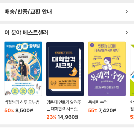
후회하게 될 겁니다. 뒤늦게야 깨달을 거예요. 엄마아빠가 넘치도록 주시
Beyond Story 그들의 뒷이야기
수 있는 단단한 마음이다.
던 끈덕진 관심이 얼마나 순수한 사랑이었는지를요. 귀찮던 간섭이 얼마나
배송/반품/교환 안내
진득한 믿음이었는지를요. 엄마아빠가 자기 인생보다도 내 인생을 얼마나
13 자신보다 내가 ‘더 나은 삶’을 사는 게 소원인 사람
책상 맡에 두고 마음이 흐트러질 때마다 읽으면
더 귀하게 여겼는지를요. 엄마아빠의 사랑이 나로서는 절대로 갚지 못할
_보약 한 첩을 버리는 순간, 엄마의 마음도 함께 버렸다
공부 의욕이 샘솟는 마법 같은 문장들!
빚이었단 것도요. 언젠가 엄마 냄새가 흔적 없이 사라진대도, 언젠가 아빠
_엄마는 속고 있다
이 분야 베스트셀러
가 내 머리를 쓰다듬어줄 수 없대도, 나는 오래도록 그리워할 거예요. 우리
_엄마도 아빠도, ‘내 부모 노릇’은 처음이라서
‘너 절대로 포기하지 마. 왜냐면 내가 너였으니까. 늦어버린 줄로만 알고,
엄마, 그리고 우리 아빠. 사랑하는 내 부모님.
_아버지가 벌어오신 돈의 의미
하마터면 포기할 뻔 했었으니까. 나도 너처럼 방황했고, 나도 너처럼 고민
_나에 대한 기대로 하루를 버티는 사람
---「우리는 날마다 조금씩 고아가 되어간다」중에서
했고, 나도 너처럼 힘들었으니까. 나도 너랑 똑같은 마음이었으니까.’
_우리는 날마다 조금씩 고아가 되어간다
_잔소리 뒤의 “……”에 담긴 진짜 의미
매일 열 시간도 넘는 시간 동안 책상 앞에 앉아 힘겹게 공부하는 10대들을
Beyond Story “아, 엄마는 맨날 이런 식이야!”
보면 짠하기 그지없다. 이 책의 저자는 유명 학원강사나 선생님이 아닌 학
창시절의 방황과 고난을 ‘똑같이’ 겪어 온 친근한 형, 오빠로서 힘든 시기를
에필로그 믿는다, 나는 믿는다, 나는 너를 믿는다!
보내고 있는 10대들에게 따뜻한 위로의 메시지를 건넨다. 온갖 ‘잉여짓’을
부록 공부 의욕을 불러일으키는 힐링 포스트잇
일삼던 과거를 후회하며 눈물을 머금고 공부에 힘 쏟았던 이야기, 시골학
박철범의 하루 공부법
명문대 멘토가 알려주
독해력 수업
학
교에서 벌레, 재래식 똥통과 사투하며 공부할 수밖에 없었던 이야기는 10
는 대학합격 시크릿
활
50
8,500
55
7,420
%
%
원
원
대들이 처한 상황과 조건에 깊은 공감을 불러일으킨다. 더불어 ‘공부할 마
(
23
14,960
5
%
원
음 있는 놈들의 7가지 습관’, ‘오늘 하루를 가장 공부하기 좋은 날로 만드는
비법’, ‘불평불만을 없애는 생각법’ 등은 흔들리는 마음을 다잡을 수 있게
도와주는 유익한 지침이다.