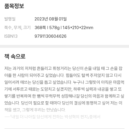
품목정보
04 공부는 나를 영혼이 강한 사람으로 단련시킨다
_내 인생살이에 필요한 덕목을 익히는 기간
발행일
2023년 08월 01일
_모든 과목에는 다 배울 만한 이유가 있다
_나는 강하고 단단한 사람이다
쪽수, 무게, 크기
368쪽 | 578g | 145*210*22mm
_마음을 다지기 좋은 날
ISBN13
9791130604626
Beyond Story 영혼이 강한 사람들의 10가지 특징
05 고생 좀 하기로 마음먹는 순간, 모든 것이 달라진다
책 속으로
_도깨비방망이나 요술램프는 현실에 없다
저는 과거의 저처럼 흔들리고 휘청거리는 당신이 손을 내밀 때 그 손을 잡
_잘하기 전까지는 좀처럼 재미가 없는 법이다
아줄 한 사람이 되어주고 싶었습니다. 힘들어도 털썩 주저앉지 않고 다시
_넘기 힘든 산과 넘지 못할 산은 다르다
일어서려 애쓰는 당신을 돕고 싶었습니다. 누구나 그렇듯이 아직은 마음먹
_참 좋은 순간을 누려라
기에 서투르고 때로는 도망치고 싶겠지만, 하루씩 실력과 내공을 쌓고 또
Beyond Story 망매지갈(望梅止渴) 이야기
쌓기를 반복하며 한 뼘씩 무럭무럭 성장해나갈 당신의 마음과 함께하고 싶
었습니다. 당신이 필요로 할 때마다 당신의 결심에 동행하고 싶어 저는 이
PART 3
책을 썼고, 그렇게 우리는 만났습니다.
마음을 키우는 순간, 공부는 재미있어진다
---「내일 더 나아질 당신에게 전하는 박성혁의 편지」중에서
06 다른 사람 말고, 자신의 과거와 경쟁하라