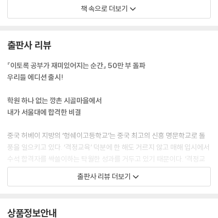
공부……. 하라고는 하는데 저에게는 그저 뜬구름 잡는 소리 같고, 멀게만
_라이벌은 공부할 마음을 빨아먹는 뱀파이어다
책 속으로 더보기
느껴지더라고요. 도대체 왜 해야 하는지, 무슨 의미가 있는지도 잘 모르겠
_60초 안에 불행해지는 방법
고요. 그렇다고 멋진 곳에서 짜릿한 경험을 하며 노는 것도 아니고, 마음이
_나를 이기는 순간, 모두를 이긴다
라도 홀가분한 것도 아니고, 언제 어디서 어떻게 놀든 빚지고 도망 다니는
_마음속에 모티베이터를 품어라
출판사 리뷰
사람마냥 왠지 모를 불안감이 떨쳐지지 않았어요. 내 할 일로부터 도망쳐
Beyond Story 내가 노량진 수산시장에서 배운 것
숨어 다니는 사람만의 주눅이라고나 할까요. 스스로에게 떳떳하지 못하니
『이토록 공부가 재미있어지는 순간』 50만 부 돌파
어깨 활짝 펴지 못하고 움츠러들어 있었던 거죠. 멍하니 살았습니다. 무덤
07 마법 같은 집중을 만드는 키워드 ‘지금, 여기’
우리들 에디션 출시!
덤하게 시간을 흘려보내고, 공부는 가끔 건성으로 좀 만지작거리고, 무슨
_아무것도 보이지 않고 들리지 않을 만큼
일이든 대강대강, 얼렁뚱땅. 마치 내일이 없는 하루살이처럼 무턱대고 아
_온전한 마음으로 공부하는 법
학원 하나 없는 깡촌 시골마을에서
무렇게나. 활기차게 인생을 준비해야 할 ‘봄 같은 시기’에 제 인생은 녹슬어
_두 번째 화살은 맞지 마라
내가 서울대에 합격한 비결
가고 있었습니다. 조금씩 가라앉는 배처럼.
_바보들은 점수로 목표를 세운다
---「열다섯 살, 나는 딱 유치원생 수준이었다」중에서
Beyond Story 점괘의 비결
중국 허베이 지방의 ‘헝쉐이고등학교’는 중국 최고의 신흥 명문학교로 돌
풍을 일으키고 있다. ‘격정교육’ 덕분에 한 해도 거르지 않고 매해 입시에서
공부의 재미는 ‘참을성’에서 판가름 나게 되어 있습니다. 내가 잘하게 될 때
08 공부할 마음 있는 놈들의 7가지 습관
수석 합격자를 싹쓸이하는 탁월한 성과를 거두고 있기 때문이다. ‘격정교
까지는 꼼짝없이 지루할 수밖에 없거든요. 하다못해 게임 하나를 시작해도
_습관1. 수직으로 꼿꼿하게 앉는다
육’의 핵심은 바로 ‘뼛속까지 마음을 다지고, 키우고, 붙잡아두는 일’에 집
출판사 리뷰 더보기
처음부터 잘하는 사람은 없잖아요. 룰도 제대로 모르고 스킬도 쓸 줄 모르
_습관2. 한 번에 한 가지 일에만 몰입한다
중하는 것. 공부하는 일에는 ‘마음’이 가장 우선이고 중요하다는 진실에 대
니 좀처럼 재미를 느낄 수 없는 단계죠. 그래도 꾹 참고 무작정 로그인해 지
_습관3. 겉모양이 아닌 알맹이에 집중한다
한 강력한 확증이다.
루하고 재미없는 삽질도 좀 해주고, 잘하는 사람들 어깨너머로 도대체 어
_습관4.‘VIP석’은 뺏어서라도 차지한다
상품정보안내
떻게 하는 건지도 쳐다보고 하다 보면 나도 모르게 점점 잘하게 돼요. 그러
_습관5. 좀처럼 감기에 걸리지 않는다
‘공부하려고 앉았는데, 딴 생각이 나서 집중하기 어려워요.’