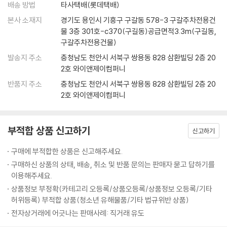
배송 방법
타사택배(롯데택배)
니다. 그러다 보면 어느새 스톱워치에 찍히는 숫자가 놀랍도록 치솟을 테
_불평불만을 멈추게 하는 3가지 마음가짐
10대에게 공부란 어떤 의미일까? 상위권, 하위권을 막론하고 대부분의 학
본사 소재지
경기도 용인시 기흥구 구갈동 578-3 구갈주차전용건
니까요.
_내 인생 최고의 공부하기 좋은 날은 바로 오늘이다
생들이 공부란 ‘귀찮고 재미없는, 그래서 될 수 있는 한 절대로 하고 싶지
물 3층 301호-c370(구길동)공급면적3.3m(구길동,
---「루틴3. 진짜로 집중한 시간 : 스톱워치」중에서
Beyond Story 칭기즈칸의 편지
않은 일’로 생각할 것이다. 그렇다면 공부는 왜 지겹고 불행한 일일까? 이
구갈주차전용건물)
책의 저자는 10대들이 ‘목적’과 ‘의미’를 제대로 알지 못한 채, 그저 ‘남과의
발송지 주소
충청남도 천안시 서북구 쌍용동 828 삼환빌딩 2층 20
성적이 올랐으면 오른 대로, 떨어졌으면 떨어진 대로 나를 돌아보아야 합
11 배우려는 마음이 없으면, 아무리 잘 가르치는 선생님도 소용없다
경쟁’만을 위해 공부하기 때문이라 단언한다. 공부의 참 의미는 ‘성공’이 아
2호 와이앤제이컴퍼니
니다. 선생님 탓하면서 숨어버리지 말고요. 그래야 내가 어떤 점이 부족한
_‘어떻게 배우느냐’가 ‘어떻게 가르치느냐’보다 100배 더 중요하다
니라 ‘성장’에 있으며, 내 인생을 준비하고, 나 자신을 알아가고, 내 마음과
지, 무엇을 고쳐야 할지 골똘히 고민해 방법을 찾게 돼요. 중요한 건 ‘어떤
반품지 주소
충청남도 천안시 서북구 쌍용동 828 삼환빌딩 2층 20
_떨어진 내 성적 두고 선생님 탓하지 마라
친해지는 일이야말로 우리가 공부를 해야 하는 진짜 이유다. 나아가 저자
2호 와이앤제이컴퍼니
수업을 듣느냐’가 아니라 ‘어떻게 수업을 듣느냐’입니다. 그러니 성적이 떨
_모든 선생님에게는 반드시 배울 점이 있다
자신 역시 ‘내가 왜 공부하는지’를 깨달은 후에는 ‘무엇을 어떻게 공부해야
어졌다면 ‘내가 듣는 수업’을 바꿀 게 아니라 ‘내가 수업 듣는 방식’을 바꿔
_예의 바름은 똑똑하다는 증거다
하는지’에 대한 해답도 자연스럽게 얻었으며, 저절로 성적까지 빠르게 향
야 합니다. 그게 진짜 제대로 된 대책입니다. 귀하게 볼 줄 아는 ‘안목’과 귀
_‘우리 학교’ 다니는 사람, ‘남의 학교’ 다니는 사람
상하는 기적을 경험했다고 전한다.
부적합 상품 신고하기
신고하기
하게 받아들일 줄 아는 ‘열린 귀’, 귀하게 느낄 줄 아는 ‘감동’. 이 세 가지만
Beyond Story “도대체 언제까지 날 골탕 먹일 셈이죠?”
있으면 됩니다. 세상에 원래부터 시시한 수업이란 없어요. 내가 시시하게
공부의 의미를 ‘성장’에 둔 사람은 남과의 경쟁보다 ‘자신과의 경쟁’에 집중
구매에 부적합한 상품은 신고해주세요.
만드는 것뿐이지. 장담합니다. 내가 똑바로 듣기만 한다면 그 어떤 수업이
12 아무나 공부할 수 있는 건 아니었다
하기 마련이다. 공부를 하며 매일 나아지는 자신의 모습에 감동하고, 새로
구매하신 상품의 상태, 배송, 취소 및 반품 문의는 판매자 묻고 답하기를
라도 반드시 최고의 수업이 되리라는 것을요.
_나는 공부할 수 없었다1. 잭 런던 이야기
운 지식이 머릿속에 쌓여가는 즐거움을 맛보고, 꿈에 한 발자국씩 가까워
이용해주세요.
---「떨어진 내 성적 두고 선생님 탓하지 마라」중에서
_나는 공부할 수 없었다2. 소피 제르맹 이야기
지는 느낌을 받으며 공부하는 일에 ‘기쁨’을 느낄 수 있다. 한번 앉으면 몇
상품정보 부정확(카테고리 오등록/상품오등록/상품정보 오등록/기타
_나는 공부할 수 없었다3. 프레더릭 더글러스 이야기
시간이고 꼼짝 않겠다는 독한 각오, 내 심장박동 소리가 귀에 들릴 정도의
허위등록) 부적합 상품(청소년 유해물품/기타 법규위반 상품)
내가 얼마나 나쁜 자식이었는지 스스로 되물을 때마다 나는 괴로워질 겁니
_나는 공부할 수 없었다4. 이우근 이야기
팽팽한 긴장감, 모르는 내용은 알 때까지 물고 늘어지는 집요함, 나쁜 습관
전자상거래에 어긋나는 판매사례: 직거래 유도
다. 툭툭 내뱉던 내 말버릇과, 내세웠던 내 자존심과, 쓸데없던 내 반항심을
_우리에게 축복처럼 쏟아진 ‘공부할 기회’
은 모조리 끊어버리겠다는 단호함은 ‘공부의 기쁨’을 아는 사람만이 누릴