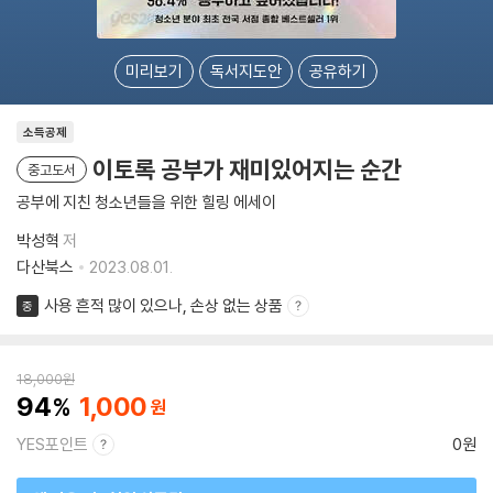
미리보기
독서지도안
공유하기
소득공제
이토록 공부가 재미있어지는 순간
중고도서
공부에 지친 청소년들을 위한 힐링 에세이
박성혁
저
다산북스
2023.08.01.
사용 흔적 많이 있으나, 손상 없는 상품
중
18,000
원
94
1,000
YES포인트
0원