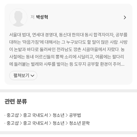
“공부해라, 공부해라, 공부해라! 이 100번의 잔소리보다 더 강력하게 설
_마음을 바꾸었을 뿐인데 공부가 재미있어졌다!
득되는 책이다.” _피터* 님
Beyond Story 한 번은 힘주어 해주고 싶은 이야기
저
박성혁
98.4%의 중·고등학교 학생들이 “공부하고 싶어졌다”라고 응답한 것처럼
PART 2
이 책의 효과는 실로 놀랍다. “별점 1개를 주고 싶다. 내 아이 말고 아무도
마음을 다지는 순간, 공부는 재미있어진다
서울대 법대, 연세대 경영대, 동신대 한의대 동시 합격자이자, 공부를
읽지 못하도록”이라고 말한 어느 학부모의 말처럼 이미 발 빠른 부모들은
대하는 ‘마음가짐’에 대해서는 그 누구보다도 할 말이 많은 사람. 사방
비밀스럽게 이 책을 아이 책상 위에 슬며시 놓아두고 있다. 당신의 아이는
02 내 인생은 오직 한 번뿐이기 때문에
이 논밭과 바다로 둘러싸인 전라남도 깡촌 시골마을에서 자랐다. 농
지금 즐겁게 공부하고 있는가, 아니면 억지로 공부하고 있는가? 한 가지
_공부하지 않기에는 내 인생에게 미안하니까
사철에는 동네 어르신들의 뽕짝 소리에 시달리고, 여름에는 팔다리
확실한 사실은 ‘오늘 바로 읽힐수록 아이의 인생이 한 걸음 더 빨리 달라진
_공부는 내 마음을 한 뼘씩 성장시킨다
에 들러붙는 벌레와 사투를 벌이는 등 도무지 공부할 환경이 주어지
다는 것’이다.
_꿈, 목표, 그리고 욕망은 각각 다르다
지 않았다. 설상가상으로 중학교 시절을 온갖 ‘잉여짓’으로 날려버린
펼쳐보기
Beyond Story ‘뿌리의 시절’을 기꺼이 받아들이는 사람
탓에 초등학생용 문제집을 사서 푸는 굴욕을 맛보았고, 그 덕에 눈물
콧물 한 바가지를 쏟아내며 치열하게 공부에 매달렸다. 학원 하나 없
03 결심하는 순간, ‘지켜질 결심’ 따로 ‘후회할 결심’ 따로 있다
는 열악한 주변 환경과 늦은 출발 탓에 주위에서는 온통
_내 결심이 ‘작심3일’이었던 이유
관련 분류
_내 인생에서 가장 후회되는 일
_너 진짜 이러고 있을 때가 아니다
중고샵
중고 국내도서
청소년
공부법
_나 자신을 속이지 않는 사람
중고샵
중고 국내도서
청소년
청소년 문학
Beyond Story 답은 내 안에 있다