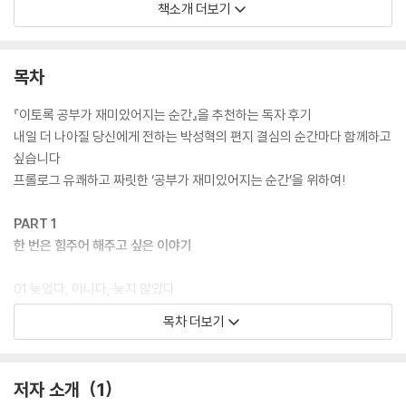
족집게 같은 공부법을 전하는 것도 아닌 이 책이 그토록 열광적인 인기를
책소개 더보기
누리며 50만 청소년들의 마음을 뒤흔들어놓은 비결은 무엇일까? 그 이유
는 바로 이 책이 ‘공부의 본질’을 전하기 때문이다. 이 책의 저자는 아무리
좋은 공부법을 알아도, 국내에서 가장 유명한 강사의 수업을 들어도 ‘공부
목차
하고자 하는 단단한 마음’과 ‘공부의 재미’를 느끼지 못한다면 결코 성적을
올릴 수 없으리라 단언한다. 학원 하나 없는 전라남도 시골마을에서 자랐
『이토록 공부가 재미있어지는 순간』을 추천하는 독자 후기
지만, 열악한 환경을 극복하고 오로지 ‘마음가짐’ 하나로 원하는 대학 모두
내일 더 나아질 당신에게 전하는 박성혁의 편지 결심의 순간마다 함께하고
에 합격한 자신의 이야기가 이를 뒷받침한다.
싶습니다
프롤로그 유쾌하고 짜릿한 ‘공부가 재미있어지는 순간’을 위하여!
“이 책을 읽고 드는 생각은 딱 한 가지다. ‘내 아이에게 조금이라도 더 일찍
읽힐 걸.’ 지금이라도 이 책을 알게 되어 참 다행이다.” _나나랜드 님
PART 1
한 번은 힘주어 해주고 싶은 이야기
“중학생 아들 입에서 ‘왜 공부해야 하는지 알겠다’라는 말이 튀어나온 순
간, 왜 이 책이 엄청나게 유명한지 그 이유를 깨달았다.” _싱클레어 님
01 늦었다, 아니다, 늦지 않았다
_열다섯 살, 나는 딱 유치원생 수준이었다
목차 더보기
“민사고 학부형 추천으로 아이에게 이 책을 읽히고 있다. ‘공부 잘하는 아
_내 인생이 엎질러진 물인 줄 알았다
이들의 마음가짐이란 이런 것이구나!’ 엄마인 나조차도 놀랍다.” _mj**4
_머리가 쩍 갈라지는 것 같은 충격
47 님
_기껏 해놓은 결심이 말라버리기 전에
저자 소개
1
_오직 ‘해볼래!’ 하는 마음 하나로