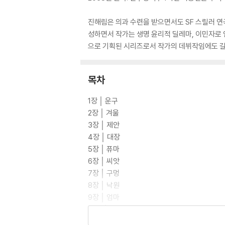
진해림은 의과 수련을 받으면서도 SF 스릴러 연
성하면서 작가는 생명 윤리적 딜레마, 이민자로 
으로 기획된 시리즈로서 작가의 데뷔작임에도 길
목차
1장 │ 운구
2장 │ 겨울
3장 │ 제안
4장 │ 대장
5장 │ 퓨마
6장 │ 씨앗
7장 │ 구멍
8장 │ 낙원
9장 │ 엄마
10장 │ 선거