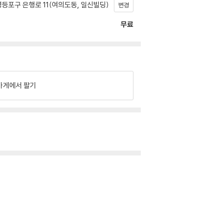
등포구 은행로 11(여의도동, 일신빌딩)
변경
무료
가게에서 팔기