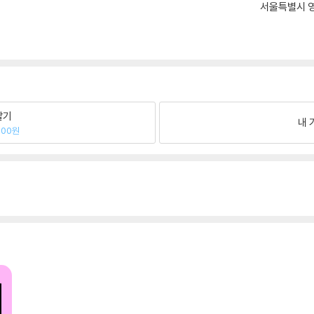
서울특별시 영
팔기
내 
200원