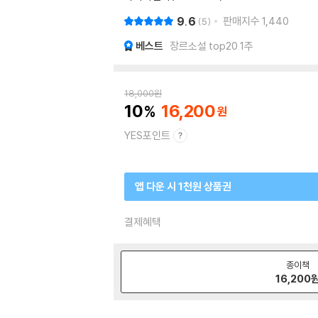
9.6
판매지수
1,440
5
베스트
장르소설 top20 1주
18,000
원
10
16,200
YES포인트
앱 다운 시 1천원 상품권
결제혜택
종이책
16,200