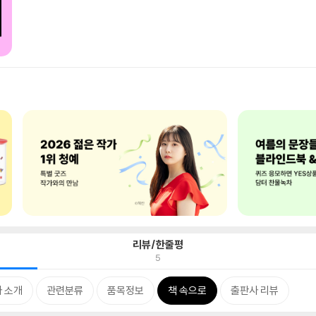
리뷰/한줄평
5
 소개
관련분류
품목정보
책 속으로
출판사 리뷰