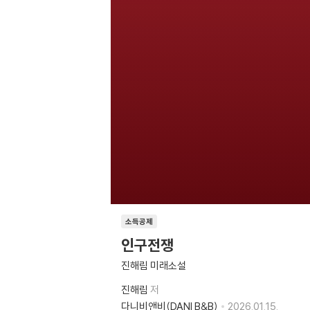
소득공제
인구전쟁
진해림 미래소설
진해림
저
다니비앤비(DANI B&B)
2026.01.15.