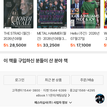
THE STRAD (월간) :
METAL HAMMER(월
Hello (주간) : 2026년
W
2026년 08월
간) : 2026년 08월 31
07월 27일
:
일 SUMMER 이슈
5
28,500
5
33,250
5
17,100
5
%
%
%
원
원
원
이 책을 구입하신 분들이 산 분야 책
로그인
최근 본 상품
주문/배송
고객센터 1544-3800
티켓 1544-6399
중고샵 1566-4295
eBook 1:1문의/채팅상담
예스이십사(주) 사업자 정보