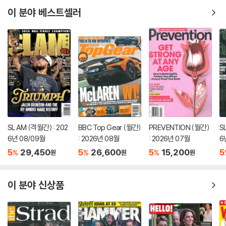
이 분야 베스트셀러
SLAM (격월간) : 202
BBC Top Gear (월간)
PREVENTION (월간)
S
6년 08/09월
: 2026년 08월
: 2026년 07월
6
덤
5
29,450
5
26,600
5
15,200
5
%
%
%
원
원
원
이 분야 신상품