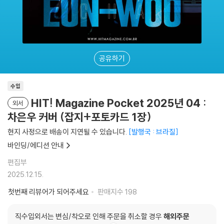
공유하기
수입
HIT! Magazine Pocket 2025년 04 :
외서
차은우 커버 (잡지+포토카드 1장)
현지 사정으로 배송이 지연될 수 있습니다.
발행국 : 브라질
바인딩/에디션 안내
편집부
2025.12.15.
첫번째 리뷰어가 되어주세요
판매지수
198
직수입외서는 변심/착오로 인해 주문을 취소할 경우
해외주문