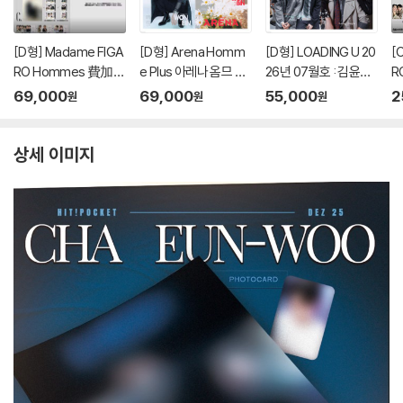
[D형] Madame FIGA
[D형] Arena Homm
[D형] LOADING U 20
[
RO Hommes 費加
e Plus 아레나 옴므 플
26년 07월호 : 김윤식
R
羅男士 마담 피가로 옴
러스 중국 2026년 05
&박시우 커버 (A형 잡
羅
69,000
69,000
55,000
2
원
원
원
므 비가라남사 중국 20
월 : 라이즈 (RIIZE) 원
지+B형 잡지+C형 잡
므
26년 08월 : 김윤식&
빈 커버 (A형 잡지+B
지+카드 18장)
2
박시우 커버 (A형 잡지
형 잡지+C형 잡지+애
박
상세 이미지
+B형 잡지+C형 잡지
장판 잡지+카드 15장
/
+랜덤 카드 35장+인
+인생네컷 1장)
8
생 네컷 1장)
+
각