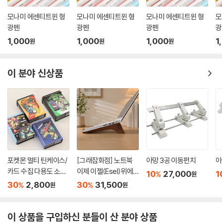
모나미 에센티트윈 형
모나미 에센티트윈 형
모나미 에센티트윈 형
모
광펜
광펜
광펜
광
1,000
1,000
1,000
1
원
원
원
이 분야 신상품
포켓몬 멀티 틴케이스/
[그래잡화점] 노트북
아망 3공 이동펀치
아
카드 수집 다용도 소품
이제 이젤(Esel)위에
10
27,000
1
%
원
보관함
올리세요.프리미엄 원
30
2,800
30
31,500
%
%
원
원
목 거치대
이 상품을 구입하신 분들이 산 분야 상품