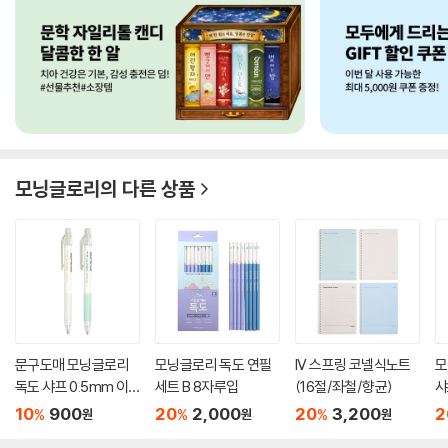
모닝글로리
의 다른 상품
문구도매 모닝글로리
모닝글로리 독도 연필
IV 스프링 코넬식노트
모
독도 샤프 0.5mm 이
세트 B 8자루입
(16절/좌철/향균)
샤
니셜각...
인 
10
900
20
2,000
20
3,200
2
%
%
%
원
원
원