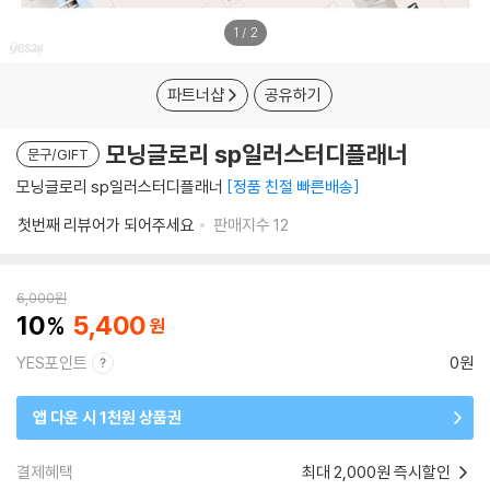
1
/
2
파트너샵
공유하기
모닝글로리 sp일러스터디플래너
문구/GIFT
모닝글로리 sp일러스터디플래너
정품 친절 빠른배송
첫번째 리뷰어가 되어주세요
판매지수
12
6,000
원
10
5,400
YES포인트
0원
앱 다운 시 1천원 상품권
결제혜택
최대 2,000원 즉시할인