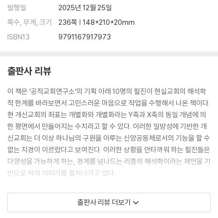
발행일
2025년 12월 25일
쪽수, 무게, 크기
236쪽 | 148*210*20mm
ISBN13
9791167917973
출판사 리뷰
이 책은 ‘공적교회연구소’의 기획 아래 10명의 필진이 현실교회의 해석학
적 한계를 바라보면서 고민스러운 마음으로 작업을 수행해서 나온 책이다.
현 개신교회의 좌표는 개별화와 개별화라는 Y축과 X축의 동일 개념에 의
한 평면에서 만들어지는 수치라고 할 수 있다. 이러한 일방성에 기반한 개
신교회는 더 이상 하나님의 구원을 이루는 신앙공동체로서의 기능을 할 수
없는 지경이 이르렀다고 보여진다. 이러한 상황을 안타까워 하는 필진들은
다양성을 가능하게 하는, 경계를 넘나드는 리좀의 해석학이라는 제언을 기
반으로 하여 이야기를 펼쳐나가고 있다.
이 책에서는 교회의 주류 이야기에 묻혀서 기억되지 못하고 있는 이들의
출판사 리뷰 더보기
이야기를 풀어내는 것은 굳어버린 교회, 국가장치가 되어 화석화된 교회를