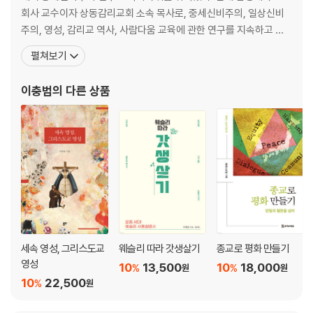
회사 교수이자 상동감리교회 소속 목사로, 중세신비주의, 일상신비
주의, 영성, 감리교 역사, 사람다움 교육에 관한 연구를 지속하고 있
다. 아울러 환경부 등록 시민단체 (사)대한토종담수어의 교육이사로
펼쳐보기
수생태 환경 및 한반도 민물고기 보호 운동을 하고 있다. 저서로는
『노래로 듣는 설교』, 『중세신비주의와 여성』, 『중세 여성과 현대 영
이충범
의 다른 상품
성』이 있고, 『그 길을 걸으라: 이정용 설교집(kmc)』을
세속 영성, 그리스도교
웨슬리 따라 갓생살기
종교로 평화 만들기
영성
10
13,500
10
18,000
%
%
원
원
10
22,500
%
원