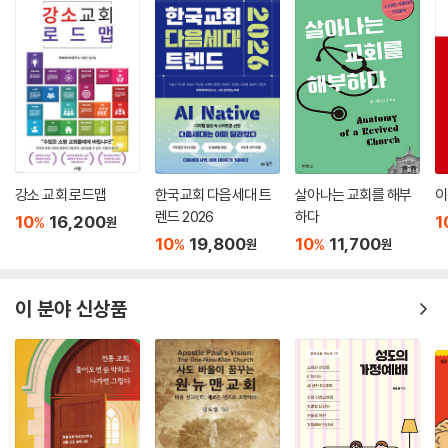
다리지만 동시에 종말을 향하여 달려가라고 이야기하는 필자의 이야기는
머물러 있는 교회가 세계의 이슈를 향하여 달려가는 교회로서 온몸으로 종
말을 살아가야 하는 과제를 던져주고 있다.
책의 마지막 장에서는 이러한 모든 것을 가능하게 하는 전제로써, 건강한
교육이 실행되어야 한다는 것을 말하고 있다. 오염된 정보로 인하여 탈진
실의 시대를 살아가는 일방성을 극복하기 위해서는 신앙의 건강성을 확보
할 수 있는 통전적 교리교육이 중요하며 이는 거짓과 진실을 통찰할 수 있
강소 교회 로드맵
한국교회 다음세대 트
살아나는 교회를 해부
이
는 능력의 함양으로서 필수적으로 수행되어야 할 과정이라는 것이다.
렌드 2026
하다
10
16,200
1
%
원
10
19,800
10
11,700
%
%
원
원
이 책은 폐쇄적 일방성의 시대를 살아가는 신앙인들에게 해석학적 소양의
중요성을 말해줌과 동시에 구체적으로 어떠한 신앙적 삶을 살아갈 수 있는
지의 가능성을 보여주는 지침이 되는 책이라 할 수 있다.
이 분야 신상품