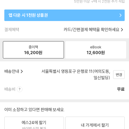
5만원 이상 구매 시 2천원 추가 적립
앱 다운 시 1천원 상품권
결제혜택
카드/간편결제 혜택을 확인하세요
종이책
eBook
16,200
원
12,600
원
배송안내
서울특별시 영등포구 은행로 11(여의도동,
변경
일신빌딩)
배송비
무료
이미 소장하고 있다면 판매해 보세요.
예스24에 팔기
내 가게에서 팔기
바이백 신청 불가