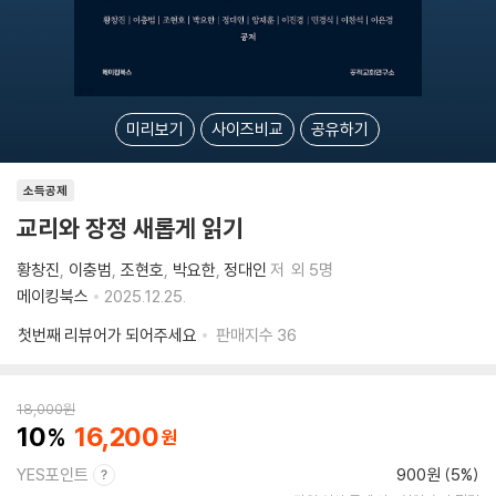
미리보기
사이즈비교
공유하기
소득공제
교리와 장정 새롭게 읽기
황창진
이충범
조현호
박요한
정대인
저
외 5명
메이킹북스
2025.12.25.
첫번째 리뷰어가 되어주세요
판매지수
36
18,000
원
10
16,200
YES포인트
900원 (5%)