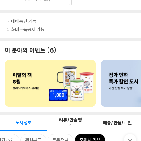
국내배송만 가능
문화비소득공제 가능
이 분야의 이벤트
6
리뷰/한줄평
도서정보
배송/반품/교환
0
저자 소개
관련분류
품목정보
출판사 리뷰