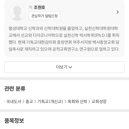
저
조현호
관심작가 알림신청
협성대학교 신학과와 신학대학원을 졸업하고, 실천신학대학원대학
교에서 선교와 디아코니아학으로 실천신학 박사학위(Ph.D.)를 취득
했다. 현재 기독교대한감리회 중앙연회 여주서지방 백사중앙교회 담
임목사로 재직하고 있으며 공적교회연구소 연구원으로 일하고 있다.
더보기
관련 분류
국내도서
종교
기독교(개신교)
목회와 신학
교회성장
품목정보