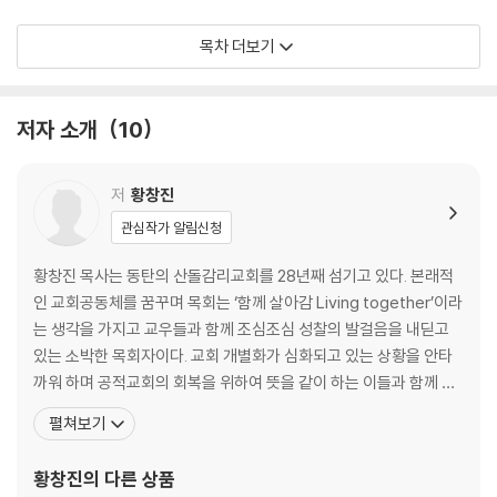
감리교회와 에큐메니칼 디아코니아 - 몰트만의 정치신학을 중심으로 -
목차 더보기
- 조현호
말씀의 연합사건인 성례 의미 연구
저자 소개
10
- 박요한
감리교 구원의 공공성 - 종교적 공론의 불/가능성에 관한 단상 -
저
황창진
- 정대인
관심작가 알림신청
웨슬리언 성령론 - 기독교대한감리회 교회와 장정의 성령론 -
황창진 목사는 동탄의 산돌감리교회를 28년째 섬기고 있다. 본래적
- 양재훈
인 교회공동체를 꿈꾸며 목회는 ‘함께 살아감 Living together’이라
는 생각을 가지고 교우들과 함께 조심조심 성찰의 발걸음을 내딛고
타자를 위한 기독론
있는 소박한 목회자이다. 교회 개별화가 심화되고 있는 상황을 안타
- 이진경
까워 하며 공적교회의 회복을 위하여 뜻을 같이 하는 이들과 함께 마
음을 모으고 있다. 더불어 교회 안에 지식이 있는 믿음이 자리하기를
펼쳐보기
기독교대한감리회의 성서관
바라며 교우들과 함께 성서 이해의 지평을 늘려나가는 일에 마음을
- 민경식
모아가고 있다. 저서로는 산돌교회 식구들과 만든 이야기를 기록한
황창진
의 다른 상품
『옹이진 고통이 마디가 되어』와 예레미야서 묵상집인