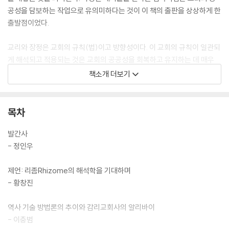
공성을 담보하는 작업으로 유의미하다는 것이 이 책의 출판을 상상하게 한
출발점이었다.
교리와 장정은 교회의 규칙(법)이고 방향성이다. 이 교회의 규칙이 일관되
게 해석되고 적용되는 것은 교회의 공공성을 회복하고 유지하는 데 매우
중요한 요인이 된다. ‘리좀의 해석학을 기대하며’라는 제언으로 시작되는
책소개 더보기
저자들의 글 여정은 그동안 살피지 않았던 이야기를 발굴해내며 또는 진영
에 의하여 왜곡된 이야기를 제자리로 되돌려 놓기를 시도하는 일관된 논지
를 유지해내고 있다. 이러한 논지는 개별화의 길을 걷고 있는 현 개신교회
목차
에게 공공의 자리로 돌아올 것을 촉구하는 목소리로 다가가고 있다.
발간사
- 정인우
제언: 리좀Rhizome의 해석학을 기대하며
- 황창진
역사 기술 방법론의 추이와 감리교회사의 알리바이
- 이충범