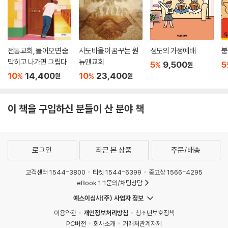
전통교회, 들어오면 숨
사도바울이 꿈꾸는 원
성도의 가정예배
붕
막히고 나가면 그립다
뉴맨교회
5
9,500
5
%
원
10
14,400
10
23,400
%
%
원
원
이 책을 구입하신 분들이 산 분야 책
로그인
최근 본 상품
주문/배송
고객센터 1544-3800
티켓 1544-6399
중고샵 1566-4295
eBook 1:1문의/채팅상담
예스이십사(주) 사업자 정보
이용약관
개인정보처리방침
청소년보호정책
PC버전
회사소개
거래처관계자께