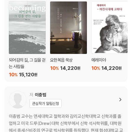
감리교회가 고백하는 종말론
- 이찬석
탈진실(Post-truth)의 시대, 교리교육의 필요성에 대한 고찰
- 이은경
되어감의 길, 그 길을 걷
요한복음 묵상
예레미야
는 사람들
10
14,220
10
14,220
%
%
원
원
10
15,120
%
원
저
이충범
관심작가 알림신청
이충범 교수는 연세대학교 철학과와 감리교신학대학교 신학과를 졸
업하고 미국 드루(Drew)대학 신학부에서 신학 석사학위를, 대학원
에서 중세신비주의 연구로 박사학위를 취득했다. 현재 협성대학교 교