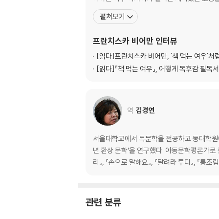
펼쳐보기
프란치스카 비어만
인터뷰
[읽다]
프란치스카 비어만, '책 먹는 여우'
[읽다]
『책 먹는 여우』, 어떻게 독후감 필독
역
김경연
서울대학교에서 독문학을 전공하고 동대학원에서
년 환상 문학’을 연구했다. 아동문학평론가로 
리』, 『손으로 말해요』, 『달려라 루디』, 『통조
관련 분류