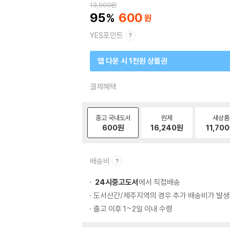
13,000
원
95
600
YES포인트
앱 다운 시 1천원 상품권
결제혜택
중고 국내도서
원제
새상품
600
원
16,240
원
11,700
배송비
24시중고도서
에서 직접배송
도서산간/제주지역의 경우 추가 배송비가 발생
출고 이후 1~2일 이내 수령