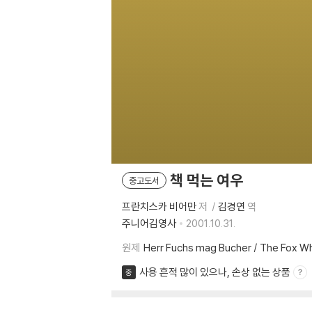
책 먹는 여우
중고도서
프란치스카 비어만
저
김경연
역
주니어김영사
2001.10.31.
원제
Herr Fuchs mag Bucher / The Fox W
사용 흔적 많이 있으나, 손상 없는 상품
중