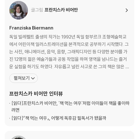
글그림
프란치스카 비어만
Franziska Biermann
독일 빌레펠트 출생의 작가는 1992년 독일 함부르크 조형예술학교
에서 어린이책 일러스트레이션을 본격적으로 공부하기 시작했다. 그
는 사진, 애니메이션, 음악, 음향, 그래픽디자인 등 다양한 분야를 가
진 12명의 젊은 예술가들과 공동 작업을 하며 영역을 넘나드는 즐거
운 실험을 하기도 하였다. 자유롭고 널린 사고로 쓴 그의 책은 많은 어
린이들에게 인기가 있다. 그녀가 출간한 ‘책 먹는 여우’는 최근 한국에
펼쳐보기
서 100쇄를 돌파했다. 지금까지 35만명 어린이 독자들이 이 책을 만
났다.『책먹는 여우』는 책을 너무 좋아하는 여우 아저씨가 벌이는 재
프란치스카 비어만
인터뷰
미있는 소동을 통하여 독서의 의미와 방법
[읽다]
프란치스카 비어만, '책 먹는 여우'처럼 아이들이 책을 좋아하
려면
[읽다]
『책 먹는 여우』, 어떻게 독후감 필독서가 됐을까