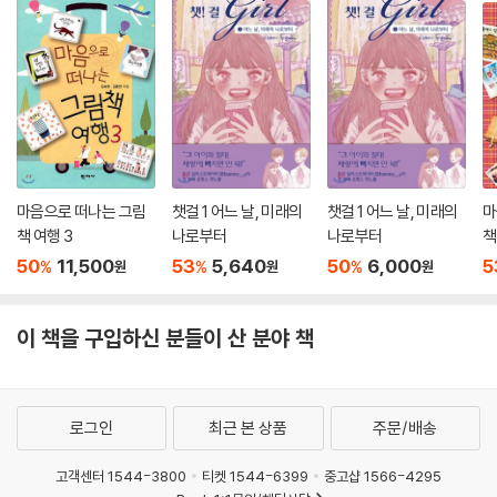
마음으로 떠나는 그림
챗걸 1 어느 날, 미래의
챗걸 1 어느 날, 미래의
마
책 여행 3
나로부터
나로부터
책
50
11,500
53
5,640
50
6,000
5
%
%
%
원
원
원
이 책을 구입하신 분들이 산 분야 책
로그인
최근 본 상품
주문/배송
고객센터 1544-3800
티켓 1544-6399
중고샵 1566-4295