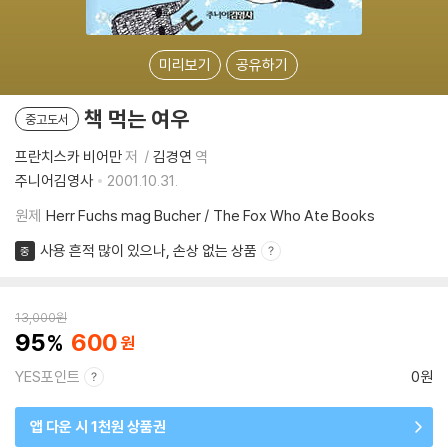
미리보기
공유하기
책 먹는 여우
중고도서
프란치스카 비어만
저
김경연
역
주니어김영사
2001.10.31.
원제
Herr Fuchs mag Bucher / The Fox Who Ate Books
사용 흔적 많이 있으나, 손상 없는 상품
중
13,000
원
95
600
YES포인트
0원
앱 다운 시 1천원 상품권