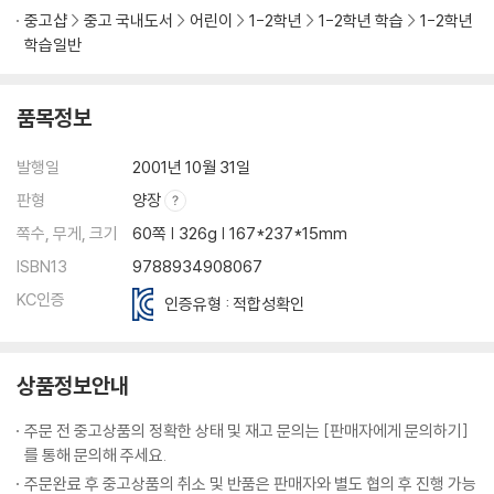
중고샵
중고 국내도서
어린이
1-2학년
1-2학년 학습
1-2학년
학습일반
품목정보
발행일
2001년 10월 31일
판형
양장
쪽수, 무게, 크기
60쪽 | 326g | 167*237*15mm
ISBN13
9788934908067
KC인증
인증유형 : 적합성확인
상품정보안내
주문 전 중고상품의 정확한 상태 및 재고 문의는 [판매자에게 문의하기]
를 통해 문의해 주세요.
주문완료 후 중고상품의 취소 및 반품은 판매자와 별도 협의 후 진행 가능