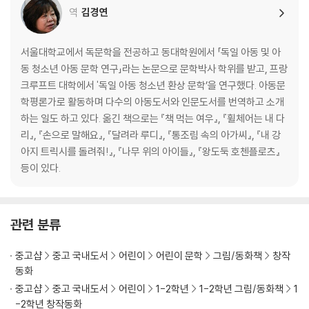
역
김경연
서울대학교에서 독문학을 전공하고 동대학원에서 「독일 아동 및 아
동 청소년 아동 문학 연구」라는 논문으로 문학박사 학위를 받고, 프랑
크루프트 대학에서 '독일 아동 청소년 환상 문학’을 연구했다. 아동문
학평론가로 활동하며 다수의 아동도서와 인문도서를 번역하고 소개
하는 일도 하고 있다. 옮긴 책으로는 『책 먹는 여우』, 『휠체어는 내 다
리』, 『손으로 말해요』, 『달려라 루디』, 『통조림 속의 아가씨』, 『내 강
아지 트릭시를 돌려줘!』, 『나무 위의 아이들』, 『왕도둑 호첸플로츠』
등이 있다.
관련 분류
중고샵
중고 국내도서
어린이
어린이 문학
그림/동화책
창작
동화
중고샵
중고 국내도서
어린이
1-2학년
1-2학년 그림/동화책
1
-2학년 창작동화