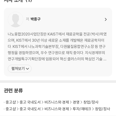
3장. 딥테크 비즈니스 동향
01. 딥테크 동향
저
박종구
딥테크 스타트업 동향 | 딥테크는 이미 현실의 비즈니스 | 성공한 딥테크
스타트업의 특징 | 딥테크 스타트업의 동향 변화 | 딥테크 스타트업이 성공
하는 환경
나노융합2020사업단장은 KAIST에서 재료공학을 전공(박사)하였
으며, KIST에서 30년 이상 새로운 소재를 개발해온 재료공학자이
02. 주목받고 있는 딥테크 스타트업
다. KIST에서 나노과학기술본부장, 다원물질융합연구소장 등 연구
그래프코어 | 깅코 바이오위크 | 데스크톱 메탈 | 란자테크 | 릴리움 | 바이
행정을 경험하였으며, 우수 연구원으로 재직 중이다. 지식경제부의
온텍 | 보스턴 다이내믹스 | 붐 테크놀로지 | 빔 테라퓨틱스 | 서남 | 스파이
연구개발특구기획단장에 임용되어 혁신 클러스터의 핵심인 기술 사
버 | 스파이어 글로벌 | 시루 나노테크놀로지 | 시보그 테크놀로지스 | 아이
업화에 관한 경험을 쌓았다. 또한 우리나라가 나노기술 개발을 조기
펼쳐보기
온큐 | 액시엄 스페 이스 | 업사이드 푸드 | 옥스퍼드 나노기공 기술 | 이노
에 착수하는 데 큰 기여를 하였으며, 현재는 연구자들이 개발한 나노
스페이스 | 인디고 AG | 임파서블 푸드 | 잇 저스트 | 자이머젠 | 차지포인
기술을 기업들이 사업화할 수 있도록 도와주는 나노융합2020사업
트 | 카본 | 퀀텀스케 이프 | 테라파워 | 파이퀀트 | 폴리아 워터 | 플래닛 랩
(단장)을 맡고 있다. 국가과학기술심의회 전문위원, 한국공학한림원
| 필메디 | CFS | D- 웨이브 시스템스 | TBM 코퍼레이션
관련 분류
정회
4장. 딥테크가 출현하게 된 배경
중고샵
중고 국내도서
비즈니스와 경제
경영
창업/장사
중고샵
중고 국내도서
비즈니스와 경제
투자/재테크
창업/장사
01. 지속 가능한 발전을 위해 해결해야 할 난제들