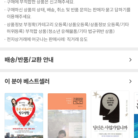
된 투자자본 | 정부의 역할 변화 | 위기는 곧 새로운 사업 기회
구매에 부적합한 상품은 신고해주세요.
구매하신 상품의 상태, 배송, 취소 및 반품 문의는 판매자 묻고 답하기를
02. 딥테크가 발전하는 과정
이용해주세요.
03. 딥테크가 필요한 영역
상품정보 부정확(카테고리 오등록/상품오등록/상품정보 오등록/기타
04. 주요 영역의 탄소배출 동향
허위등록) 부적합 상품(청소년 유해물품/기타 법규위반 상품)
전기(발전) | 소재 | 인프라 | 기타
전자상거래에 어긋나는 판매사례: 직거래 유도
6장. 딥테크 현황
배송/반품/교환 안내
01. 투자 현황
거시적 민간투자 동향 | 성장단계별 투자 동향 | 투자기관 및 분야별 투자
이 분야 베스트셀러
규모 현황 | 지역별 딥테크 스타트업 분포 현황
02. 딥테크 정책 동향
일본 | 유럽 | 기타 국가 | 우리나라
03. 민간투자 동향
투자기관 및 투자 동향 | 미국 및 유럽의 투자 동향 | 민간투자 동향(기관투
자) | 개인 투자자의 동향 | 투자기관의 위험 축소 및 기업의 투자 영역