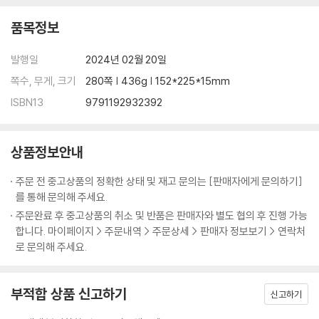
재앙으로 치닫는 기후변화 | 그 밖의 난제들
품목정보
02. 딥테크와 난제 해결
발행일
2024년 02월 20일
주목받지 못했던 기술의 재발견 | 유망 신기술의 성숙-새로운 수단의 등장
| 새로운 환경-사회 인식의 변화와 신기술 융합 | 딥테크-새로운 사업 기
쪽수, 무게, 크기
280쪽 | 436g | 152*225*15mm
회
ISBN13
9791192932392
03. 딥테크가 출현한 배경
기술 전주기에 대한 관심 증대 | 점진적이고 부분적인 기술 개선의 한계 |
상품정보안내
기술의 사회경제적 가치에 주목
주문 전 중고상품의 정확한 상태 및 재고 문의는 [판매자에게 문의하기]
를 통해 문의해 주세요.
04. 연구개발 관점에서 본 딥테크 영역
주문완료 후 중고상품의 취소 및 반품은 판매자와 별도 협의 후 진행 가능
스토크 관점의 난제 해결 경로
합니다. 마이페이지 > 주문내역 > 주문상세 > 판매자 정보보기 > 연락처
로 문의해 주세요.
5장. 딥테크의 성장과 딥테크가 필요한 영역
01. 딥테크가 성장하는 환경
부적합 상품 신고하기
신고하기
새로운 플랫폼 기술의 등장 | 낮아진 신기술 진입 장벽 | 혁신의 가속 | 축적