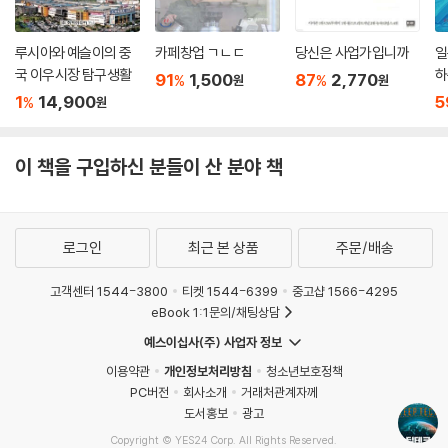
04. 딥테크 산업 동향
루시아와 예슬이의 중
카페창업 ㄱㄴㄷ
당신은 사업가입니까
일
국 이우시장 탐구생활
하
91
1,500
87
2,770
7장. 딥테크 개발
%
%
원
원
1
14,900
5
%
원
01. 딥테크 대변혁의 배경
딥테크 개발의 전제 조건 | 위대한 과학지식은 험난한 과정을 거쳐 현실이
이 책을 구입하신 분들이 산 분야 책
된다 | 21세기는 딥테크 혁명이 가능한 환경
02. 난제를 푸는 혁신 회오리-DBTL
로그인
최근 본 상품
주문/배송
설계(Design) | 구축 및 시험(Build & Test) | 학습(Learn) | DBTL이
추구하는 방향 | 다른 공학적 해결 방식과 다른 점
고객센터 1544-3800
티켓 1544-6399
중고샵 1566-4295
eBook 1:1문의/채팅상담
03. 자연을 벤치마킹-자연 공동 디자인
예스이십사(주) 사업자 정보
8장. 딥테크 스타트업의 성공 전략
이용약관
개인정보처리방침
청소년보호정책
PC버전
회사소개
거래처관계자께
도서홍보
광고
01. 딥테크 위험
위험 파악 | 위험 축소 | 위험 진단 프로세스
Copyright © YES24 Corp. All Rights Reserved.