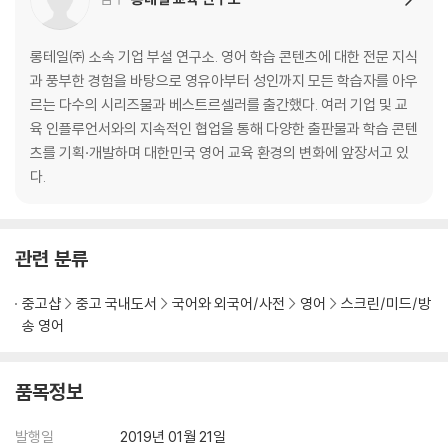
롱테일㈜ 소속 기업 부설 연구소. 영어 학습 콘텐츠에 대한 전문 지식
과 풍부한 경험을 바탕으로 영유아부터 성인까지 모든 학습자를 아우
르는 다수의 시리즈물과 베스트르셀러를 출간했다. 여러 기업 및 교
육 인플루언서와의 지속적인 협업을 통해 다양한 출판물과 학습 콘텐
츠를 기획·개발하며 대한민국 영어 교육 환경의 변화에 앞장서고 있
다.
관련 분류
중고샵
중고 국내도서
국어와 외국어/사전
영어
스크린/미드/방
송 영어
품목정보
발행일
2019년 01월 21일