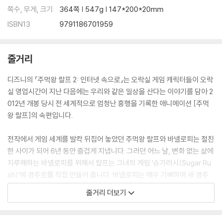
쪽수, 무게, 크기
364쪽 | 547g | 147*200*20mm
ISBN13
9791186701959
줄거리
디즈니의 『주먹왕 랄프 2: 인터넷 속으로』는 오락실 게임 캐릭터들이 오락
실 영업시간이 지난 다음에는 우리와 같은 일상을 산다는 이야기를 담아 2
012년 개봉 당시 전 세계적으로 엄청난 흥행을 기록한 애니메이션 [주먹
왕 랄프]의 속편입니다.
전작에서 게임 세계를 발칵 뒤집어 놓았던 주먹왕 랄프와 바넬로피는 절친
한 사이가 되어 6년 동안 즐겁게 지냅니다. 그러던 어느 날, 변화 없는 삶에
지루해하는 바넬로피를 위해서 랄프는 그녀의 게임 ‘슈가러시(Sugar Ru
sh)’에 경주로를 직접 만들어 줍니다. 바넬로피는 매우 기뻐하며 새 경주
로를 즐기며 실제 오락실에서 게임을 하고 있는 아이의 조종을 따르지 않
줄거리 더보기
고 마음대로 움직였고, 그 와중에 게임기의 조종 핸들이 뽑히는 사고가 일
어납니다. 설상가상으로 오락실의 주인 리트왁씨가 떨어진 핸들을 다시 끼