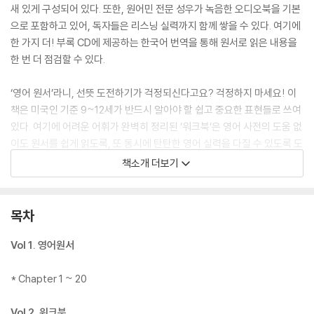
새 있게 구성되어 있다. 또한, 원어민 전문 성우가 녹음한 오디오북을 기본
으로 포함하고 있어, 독자들은 리스닝 실력까지 함께 쌓을 수 있다. 여기에
한 가지 더! 부록 CD에 제공하는 한국어 번역을 통해 원서로 읽은 내용을
한 번 더 점검할 수 있다.
‘영어 원서’라니, 선뜻 도전하기가 걱정되신다고요? 걱정하지 마세요! 이
책은 미국인 기준 9~12세가 반드시 알아야 할 쉽고 중요한 표현들로 쓰여
있다. 여기에 어려운 어휘가 완벽히 정리된 ‘워크북’은 영어 사전의 도움 없
이도 원서를 쉽게 읽도록, 또 동시에 탄탄한 영어 실력을 다질 수 있도록 도
와준다. 특히 영화를 보고 책을 읽으면, 영화 속 장면이 자연스럽게 머릿속
책소개 더보기
에 그려지면서 더욱 수월하게 읽을 수 있다! 지금 『영화로 읽는 영어 원서
- 주먹왕 랄프 2: 인터넷 속으로(Ralph Breaks the Internet』를 읽어 보
자!
목차
「주먹왕 랄프 2」 오디오북 샘플 듣기
Vol 1. 영어원서
이 책은 ‘귀로 읽기’와 ‘소리 내어 읽기’를 위해 오디오북이 MP3 CD에 담
* Chapter 1 ~ 20
겨 함께 제공되고 있다. 양질의 오디오북을 통해 독자들은 ‘리스닝’까지 향
상할 수 있다.
Vol 2. 워크북