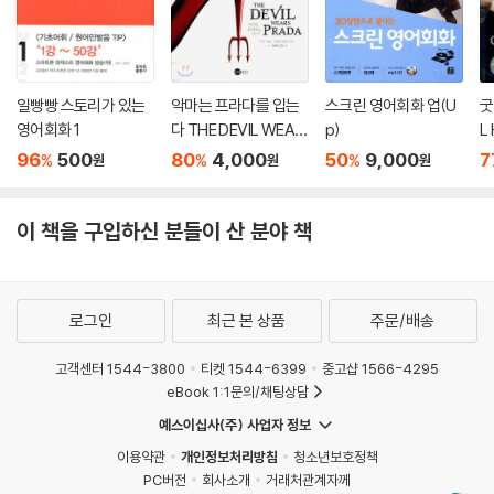
일빵빵 스토리가 있는
악마는 프라다를 입는
스크린 영어회화 업(U
굿
영어회화 1
다 THE DEVIL WEAR
p)
L
S PRADA
96
500
80
4,000
50
9,000
7
%
%
%
원
원
원
이 책을 구입하신 분들이 산 분야 책
로그인
최근 본 상품
주문/배송
고객센터 1544-3800
티켓 1544-6399
중고샵 1566-4295
eBook 1:1문의/채팅상담
예스이십사(주) 사업자 정보
이용약관
개인정보처리방침
청소년보호정책
PC버전
회사소개
거래처관계자께