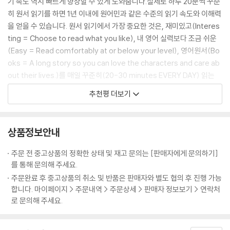
기 속도 역시 빠르게 향상할 수 있게 도와줍니다.실제로 하루 20분씩 꾸준
히 원서 읽기를 하면 1년 이내에 원어민과 같은 수준의 읽기 속도와 이해력
- 영어원서 읽기를 처음 시작하는 독자
을 얻을 수 있습니다. 원서 읽기에서 가장 중요한 것은, 재미있고(Interes
- 쉽고 재미있는 원서를 찾고 있는 영어 학습자
ting = Choose to read what you like), 내 영어 실력보다 조금 쉬운
- 영화 [주먹왕 랄프2(Ralph Breaks the Internet)]를 재미있게 보신
(Easy = Read comfortably at or below your level), 영어원서(Bo
분
oks = A long story so you can love the characters and care ab
- 특목고 입시를 준비하는 초·중학생
out their lives.)를 매일 꾸준히(20-30 minutes EVERY DAY) 읽는
- 토익 650~750점, 고등학교 상위권 수준의 영어 학습자
것입니다. 이 책은 위와 같은 요소를 완벽하게 충족시키는 책입니다. 남녀
추천평 더보기
- 엄마표 영어를 위한 교재를 찾고 있는 부모님
노소 누구나 좋아하는 세계적인 베스트셀러를 한국인의 영어 실력 향상을
위해 치밀하게 고안했기 때문이지요. 이 책을 통해 원서 읽기의 재미와 영
『영화로 읽는 영어 원서』를 시리즈로 읽어보세요! 『겨울왕국』, 『인사이드
어 실력의 향상을 맛볼 수 있으리라 확신합니다.
상품정보안내
아웃』, 『모아나』, 『하이스쿨 뮤지컬』, 『주토피아』, 『코코』, 『몬스터 주식회
- 마이클 마이즈너 (한국 외국어대학교 교수)
사』등 다양한 책들이 출간되어 큰 사랑을 받고 있습니다.
주문 전 중고상품의 정확한 상태 및 재고 문의는 [판매자에게 문의하기]
를 통해 문의해 주세요.
주문완료 후 중고상품의 취소 및 반품은 판매자와 별도 협의 후 진행 가능
합니다. 마이페이지 > 주문내역 > 주문상세 > 판매자 정보보기 > 연락처
로 문의해 주세요.