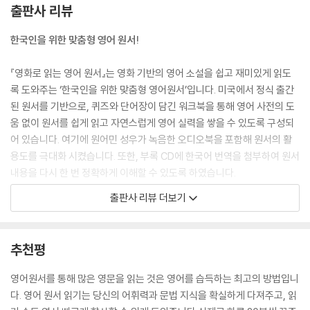
우려고 하다가 핸들이 완전히 부서집니다. 리트왁 씨는 이베이(eBay)라
출판사 리뷰
는 인터넷 사이트에서 조종 핸들을 팔고 있다는 정보를 알게 되지만, 너무
비싼 가격 때문에 슈가 러시를 금요일에 고물상에 팔겠다고 하고 게임 기
한국인을 위한 맞춤형 영어 원서!
계의 플러그를 뽑아 버립니다. 가까스로 게임 밖으로 탈출한 바넬로피와
‘슈가 러시’ 캐릭터들은 졸지에 게임과 집을 잃은 신세가 됩니다.
『영화로 읽는 영어 원서』는 영화 기반의 영어 소설을 쉽고 재미있게 읽도
록 도와주는 ‘한국인을 위한 맞춤형 영어원서’입니다. 미국에서 정식 출간
게임을 잃어 상심한 바넬로피를 위해 랄프는 이베이로 가서 조종 핸들을
된 원서를 기반으로, 퀴즈와 단어장이 담긴 워크북을 통해 영어 사전의 도
가져오겠다고 결심합니다. 그렇게 바넬로피와 랄프는 조종 핸들을 찾아 와
움 없이 원서를 쉽게 읽고 자연스럽게 영어 실력을 쌓을 수 있도록 구성되
이파이를 타고 인터넷으로 접속합니다. 하지만 인터넷 세상은 그들이 이제
어 있습니다. 여기에 원어민 성우가 녹음한 오디오북을 포함해 원서의 활
까지 경험했던 것과 너무 달라서 두 친구들을 혼란스럽게 합니다.
용도를 극대화 시켰습니다. 또한, 부록 CD에 한국어 번역을 첨부하여 원서
내용을 다시 한 번 정확하게 이해할 수 있도록 하였습니다.
오락실 게임 캐릭터에 불과한 바넬로피와 랄프는 정신없이 복잡한 인터넷
출판사 리뷰 더보기
속에서 무사히 슈가 러시의 조종 핸들을 찾아낼 수 있을까요? 사랑할 수밖
이런 탄탄한 구성 덕분에 『영화로 읽는 영어 원서』 시리즈는, EBS 운영 어
에 없는 오락실 게임 캐릭터들이 일으키는 좌충우돌 모험을 담은 『주먹왕
학사이트(ebsreading.com)에서 동영상 강의 교재로 사용되고 있으며,
랄프 2: 인터넷 속으로』를 지금 영어 원서로 읽어 보세요!
강남·서초·대전 등지 명문 중·고교 및 학원 교재로 채택되고, 출간하는 책
추천평
마다 어학 분야에 베스트셀러 진입하는 등 ‘검증받은 영어원서’로 큰 사랑
을 받고 있습니다.
영어원서를 통해 많은 영문을 읽는 것은 영어를 습득하는 최고의 방법입니
다. 영어 원서 읽기는 당신의 어휘력과 문법 지식을 확실하게 다져주고, 읽
이 책이 필요한 독자들