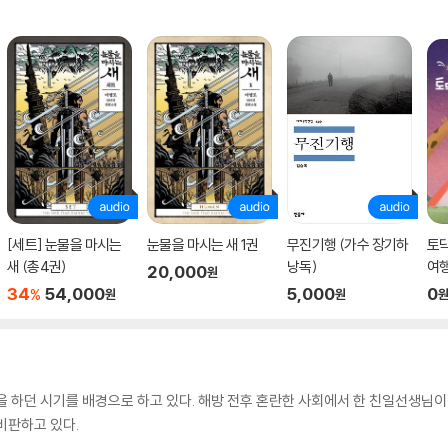
[세트] 눈물을 마시는
눈물을 마시는 새 1권
무진기행 (가수 장기하
토
새 (총4권)
낭독)
여
20,000
원
34
54,000
5,000
0
%
원
원
을 하던 시기를 배경으로 하고 있다. 해방 전후 혼란한 사회에서 한 친일선생님
비판하고 있다.