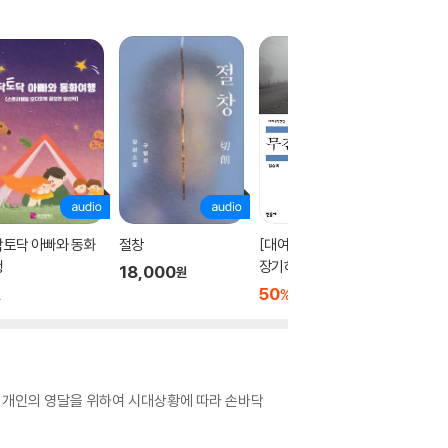
닥토닥 아빠와 동화
절창
[대여] 무진기행 (가수
양손프로
행
장기하 낭독)
조세희의
18,000
원
아올린 
50
2,500
3,300
%
원
원
이 개인의 영달을 위하여 시대상황에 따라 손바닥