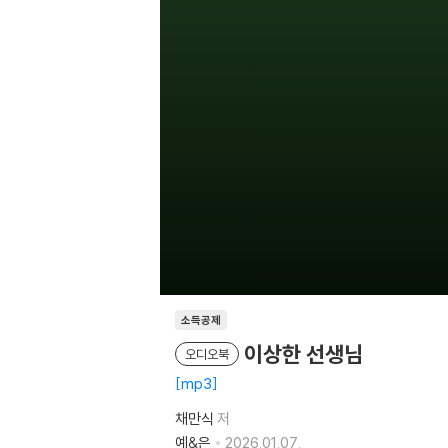
소득공제
이상한 선생님
오디오북
mp3
채만식
저
예&은
2026.01.07.