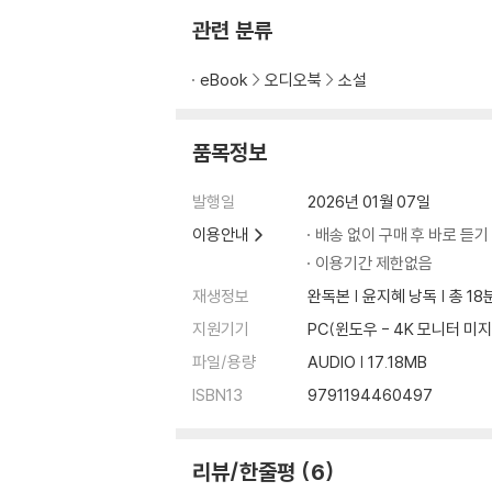
관련 분류
eBook
오디오북
소설
품목정보
발행일
2026년 01월 07일
이용안내
배송 없이 구매 후 바로 듣기
이용기간 제한없음
재생정보
완독본 | 윤지혜 낭독 | 총 18
지원기기
PC(윈도우 - 4K 모니터
파일/용량
AUDIO | 17.18MB
ISBN13
9791194460497
리뷰/한줄평
6