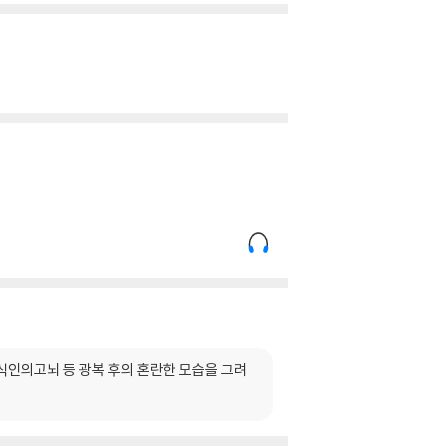
지식인의고뇌 등 광복 후의 혼란한 모습을 그려