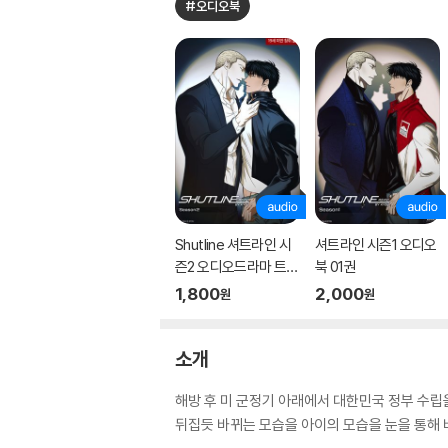
#오디오북
Shutline 셔트라인 시
셔트라인 시즌1 오디오
즌2 오디오드라마 트랙
북 01권
01
1,800
2,000
원
원
소개
해방 후 미 군정기 아래에서 대한민국 정부 수립
뒤집듯 바뀌는 모습을 아이의 모습을 눈을 통해 