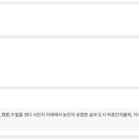
희곡,평론,수필을 썼다.식민지 아래에서 농민의 궁핍한 삶과 도시 하층민의몰락, 