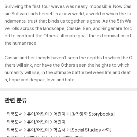
Surviving the first four waves was nearly impossible. Now Cas
sie Sullivan finds herself in a new world, a world in which the fu
ndamental trust that binds us together is gone. As the 5th Wa
ve rolls across the landscape, Cassie, Ben, and Ringer are forc
ed to confront the Others' ultimate goal: the extermination of
the human race.
Cassie and her friends haven't seen the depths to which the O
thers will sink, nor have the Others seen the heights to which
humanity will rise, in the ultimate battle between life and deat
h, hope and despair, love and hate.
관련 분류
외국도서
유아/어린이
어린이
[창작동화 Storybooks]
외국도서
유아/어린이
어린이
외국도서
유아/어린이
학습서
[Social Studies 사회]