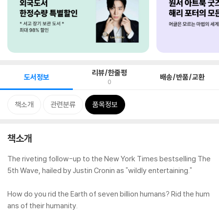
리뷰/한줄평
도서정보
배송/반품/교환
0
책소개
관련분류
품목정보
책소개
The riveting follow-up to the New York Times bestselling The
5th Wave, hailed by Justin Cronin as "wildly entertaining."
How do you rid the Earth of seven billion humans? Rid the hum
ans of their humanity.