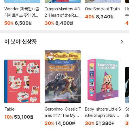
Wonder (미국판) : 줄
Dragon Masters #3
One Speck of Truth
H
리아 로버츠 주연 영화
2 : Heart of the Ruby
수
40
8,340
%
원
'원더' 원작 소설
Dragon (A Branches
50
6,500
30
8,400
4
%
%
원
원
Book)
이 분야 신상품
Table!
Geronimo : Classic T
Baby-sitters Little S
S
ales #12 : The Myst
ister Graphic Novels
da
10
53,100
%
원
ery of Frankenstein
#5-8: A Graphix Col
s 
20
14,000
30
51,380
3
%
%
원
원
lection
U