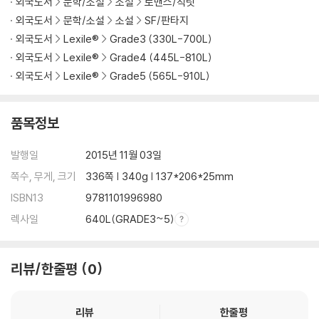
외국도서
문학/소설
소설
로맨스/칙릿
외국도서
문학/소설
소설
SF/판타지
외국도서
Lexile®
Grade3 (330L-700L)
외국도서
Lexile®
Grade4 (445L-810L)
외국도서
Lexile®
Grade5 (565L-910L)
품목정보
발행일
2015년 11월 03일
쪽수, 무게, 크기
336쪽 | 340g | 137*206*25mm
ISBN13
9781101996980
렉사일
640L(GRADE3~5)
리뷰/한줄평
0
리뷰
한줄평