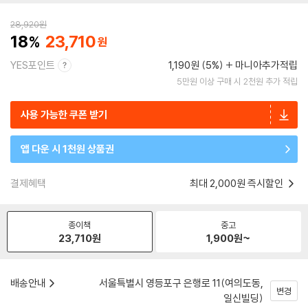
28,920
원
18
23,710
YES포인트
1,190원 (5%)
마니아추가적립
5만원 이상 구매 시 2천원 추가 적립
사용 가능한 쿠폰 받기
앱 다운 시 1천원 상품권
결제혜택
최대 2,000원 즉시할인
종이책
중고
23,710
원
1,900
원~
배송안내
서울특별시 영등포구 은행로 11(여의도동,
변경
일신빌딩)