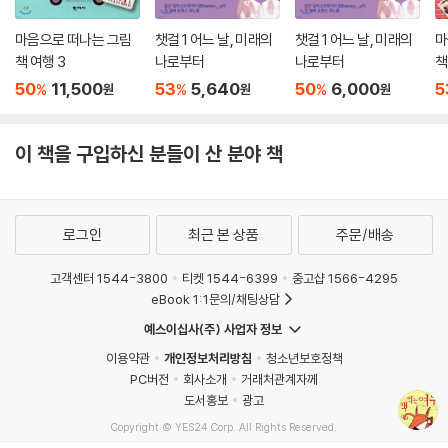
마음으로 떠나는 그림
챗걸 1 어느 날, 미래의
챗걸 1 어느 날, 미래의
마
책 여행 3
나로부터
나로부터
책
50
11,500
53
5,640
50
6,000
5
%
%
%
원
원
원
이 책을 구입하신 분들이 산 분야 책
로그인
최근 본 상품
주문/배송
고객센터 1544-3800
티켓 1544-6399
중고샵 1566-4295
eBook 1:1문의/채팅상담
예스이십사(주) 사업자 정보
이용약관
개인정보처리방침
청소년보호정책
PC버전
회사소개
거래처관계자께
도서홍보
광고
Copyright © YES24 Corp. All Rights Reserved.
MATOM8