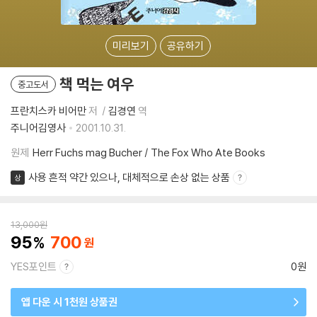
미리보기
공유하기
책 먹는 여우
중고도서
프란치스카 비어만
저
김경연
역
주니어김영사
2001.10.31.
원제
Herr Fuchs mag Bucher / The Fox Who Ate Books
사용 흔적 약간 있으나, 대체적으로 손상 없는 상품
상
13,000
원
95
700
YES포인트
0원
앱 다운 시 1천원 상품권