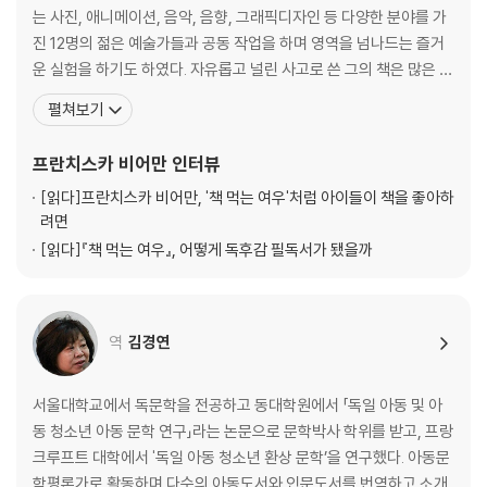
는 사진, 애니메이션, 음악, 음향, 그래픽디자인 등 다양한 분야를 가
진 12명의 젊은 예술가들과 공동 작업을 하며 영역을 넘나드는 즐거
운 실험을 하기도 하였다. 자유롭고 널린 사고로 쓴 그의 책은 많은 어
린이들에게 인기가 있다. 그녀가 출간한 ‘책 먹는 여우’는 최근 한국에
펼쳐보기
서 100쇄를 돌파했다. 지금까지 35만명 어린이 독자들이 이 책을 만
났다.『책먹는 여우』는 책을 너무 좋아하는 여우 아저씨가 벌이는 재
프란치스카 비어만
인터뷰
미있는 소동을 통하여 독서의 의미와 방법
[읽다]
프란치스카 비어만, '책 먹는 여우'처럼 아이들이 책을 좋아하
려면
[읽다]
『책 먹는 여우』, 어떻게 독후감 필독서가 됐을까
역
김경연
서울대학교에서 독문학을 전공하고 동대학원에서 「독일 아동 및 아
동 청소년 아동 문학 연구」라는 논문으로 문학박사 학위를 받고, 프랑
크루프트 대학에서 '독일 아동 청소년 환상 문학’을 연구했다. 아동문
학평론가로 활동하며 다수의 아동도서와 인문도서를 번역하고 소개