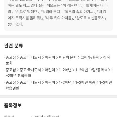
하는 일도 하고 있다. 옮긴 책으로는 『책 먹는 여우』, 『휠체어는 내 다
리』, 『손으로 말해요』, 『달려라 루디』, 『통조림 속의 아가씨』, 『내 강
아지 트릭시를 돌려줘!』, 『나무 위의 아이들』, 『왕도둑 호첸플로츠』
등이 있다.
관련 분류
중고샵
중고 국내도서
어린이
어린이 문학
그림/동화책
창작
동화
중고샵
중고 국내도서
어린이
1-2학년
1-2학년 그림/동화책
1
-2학년 창작동화
중고샵
중고 국내도서
어린이
1-2학년
1-2학년 학습
1-2학년
학습일반
품목정보