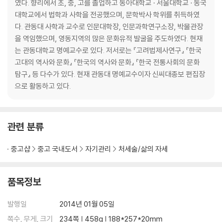
였다. 향리에서 초, 중, 고를 졸업하고 동아대학교 · 서울대학교 · 동국
인내야말로 모든 일처리의 바탕이다
대학교에서 법학과 사학을 전공했으며, 문학박사 학위를 취득하였
다. 관동대 사학과 교수로 인문대학장, 인문과학연구소장, 박물관장
03. 인재 발탁과 기용의 지혜
을 역임했으며, 영동지역의 많은 문화유적 발굴을 주도하였다. 현재
- 인재를 어떻게 알아보고 키울 것인가
는 관동대학교 명예교수로 있다. 저서로는 『고려법제사연구』 『한국
유비, 삼고초려로 천재 공명을 발탁하다
고대의 역사와 문화』 『한국의 역사와 문화』 『한국 전통사회의 문화
사심을 버리고 자기보다 더 뛰어난 인재를 발탁한다
탐구』 등 다수가 있다. 현재 관동대 명예교수이자 신씨대종보 편집장
자기 장점에 다른 사람의 장점을 접목한다
으로 활동하고 있다.
노인의 경륜과 지혜를 활용한다
조조, 남의 버림을 받기 전에 내가 먼저 버린다
파랑은 쪽에서 나왔으나 쪽보다 더 푸르다
관련 분류
큰일에는 말이 많으므로 그 결정에는 외로움이 따른다
닭 부리가 될지언정 쇠꼬리는 되지 않는다
중고샵
중고 국내도서
자기관리
처세술/삶의 자세
연작이 어찌 홍곡의 뜻을 알 것인가
리더의 최고 덕목은 인덕과 인격에 있다
물이 너무 맑으면 고기가 놀지 못 한다
품목정보
선비는 자기를 알아주는 사람을 위해 죽는다
천시는 지리만 못하고, 지리는 인화만 못하다
발행일
2014년 01월 05일
사사로운 명리를 버리고 대의를 앞세운다
쪽수, 무게, 크기
234쪽 | 458g | 188*257*20mm