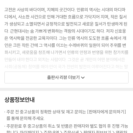
결연히 행하면 귀신도 피해 간다
이라는 젊은이가 도중에 동상에 걸려 다 죽게 되었다. 역시 과거를 보러 가
고전은 사상의 바다이며, 지혜의 곳간이다. 인류의 역사는 시대의 마디마
호가호위하는 자는 결국 패가망신한다
던 장려張勵라는 젊은이가 그를 발견하고 며칠 동안 정성껏 돌봐주었다.
디에서, 사소한 사건으로 인해 거대한 흐름으로 가닥지어 지며, 작은 질서
소신을 파는 곡학아세로 자리를 구걸하지 않는다
두 사람 모두 시험 날짜는 놓치고 말았지만, 대신 의형제를 맺었다. 둘은 다
가 생성되고 소멸되면서 긍정적으로 발전되고 새로운 질서가 탄생하게 된
음해 중양절重陽節(음력 9월 9일)에 장려의 집에서 만나기로 약속했다.
다. 근현대사는 숨 가쁘게 변화하는 격랑의 시대이기도 하다. 저자 신호웅
05. 천하경영의 교훈과 지혜
해가 바뀌어 약속한 날이 되자 장려는 음식을 장만해놓고 범거경을 기다렸
은 역사학을 전공한 교육자이다. 그는 인류 역사의 도도한 흐름 속에서 개
- 천하를 어떻게 경영할 것인가
다. 날이 저물도록 손님은 나타나지 않았다. 이윽고 깊은 밤, 초췌한 몰골에
인은 크든 작든 간에 그 역사를 이끄는 수레바퀴의 일원이 되어 주위를 변
눈물로 표를 지어 천하경영의 요체를 아뢰다
수심 가득한 표정의 범거경이 기척도 없이 장려의 방에 들어섰다. 그는 산
화시키고, 새로움을 창조해 나가면서 인류의 안정과 번영을 위한 참가치를
중상모략이나 헛소문에 현혹되지 않는다
사람이 아니라 범거경의 귀신이었다. 생활고에 시달리던 범거경은 중양절
만들어 내야 한다고 외치는 사람이다. 그것은 곧 개인이 어떤 분야에서든
창업도 어렵지만 그것을 지키는 것은 더 어렵다
당일에야 뒤늦게 약속을 기억해냈지만 천 리 길을 가기에는 이미 때가 늦
사회(공동체) 참여를 해야 만이 국가 전반의 발전이 이루어진다고 하는 말
말을 가리켜 사슴이라 하는 무리가 권력을 농단하다
었다. 어쩔 줄 몰라 하다가 “귀신은 천 리 길도 단숨에 갈 수 있다”는 말을
과도 일맥상통한다. 그러하기에 저자는 치열한 역사인식과 자기 통찰의 철
한번 엎질러진 물은 주워 담지 못한다
출판사 리뷰 더보기
듣고는 스스로 목숨을 끊어 약속을 지킨 것이다.
학, 그리고 이를 바탕으로 한 지혜가 만들어져야 한다고 보는 것이다. 그러
골육간의 다툼은 반드시 패가망신으로 끝난다
춘추전국시대 유세객 소진蘇秦은 연왕을 만나 유세하면서 미생지신尾生
한 지적인 욕구나 체득을 위해서는 고전에서 지적 충족을 얻어내야 하고,
달걀 두 개 때문에 동량지재를 버릴 것인가
之信같이 고지식해서는 국제정치를 하기 어렵다고 왕을 설득했다. 장자
이를 지혜로써 활용할 수 있어야만이 개인이나 국가가 새로운 세계에 도달
저마다 가장 뛰어난 재능을 찾아 발휘한다
상품정보안내
莊子도 우화에서 도척을 통해 미생을 비판하고 있다. “이런 인간들은 책
할 수 있다고 강조하고 있는 것이다.
일마다 그 특성에 따른 적임자가 따로 있다
형?刑(기둥에 묶어서 창으로 찔러 죽이는 형벌)을 당한 개, 물에 떠내려가
그런 점에서 근간의 주입식교육, 왜곡된 역사관, 천박한 이념과 사상을 바
그릇이 크면 다 품어 안을 수 있다
주문 전 중고상품의 정확한 상태 및 재고 문의는 [판매자에게 문의하기]
는 돼지, 깡통을 손에 든 비렁뱅이와 같이 쓸데없는 명목名目에 구애되어
라보는 그의 눈에는 미래의 개인이나 국가 모두가 파멸에 이르게 될 지도
생각난 날이 바로 길일이다
를 통해 문의해 주세요.
하나밖에 없는 목숨을 아끼지 않는 자들로 진정한 삶의 길을 모르는 패거
모른다는 안타까움이 비쳐지고 있는 듯하다. 그런 안타까움에서 쓰여 진
태산이 무너져도 낯빛 하나 바뀌지 않는다
주문완료 후 중고상품의 취소 및 반품은 판매자와 별도 협의 후 진행 가능
리일 뿐이다.”
이 책은 대학의 교양교과서로도 활용할 수 있고, 중고등학생들이 편하게
세치 혀로 백만 대군을 제압하다
합니다. 마이페이지 > 주문내역 > 주문상세 > 판매자 정보보기 > 연락처