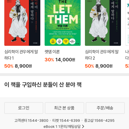
의의 총상을 입고 현지 병원에서 유언을 남기던 그의 수척한 얼굴과 눈물
진 눈동자가 아직도 뇌리에 생생했다.
A의 부인은 남편이 죽은 후 홀로 온갖 고생 끝에 아들을 공부시켜 공업고
등학교까지 졸업시켰지만 아들은 좀처럼 취직이 되지 않았다. 그러는 가운
데 문득 남편이 남긴 편지가 생각나 L을 찾아온 것이다.
“제가 무엇을 도와드리면 되겠습니까?”
“제 아들놈 취직 좀 시켜주시면 고맙겠습니다. 취직해서 해외에 나갔으면
심리학이 관우에게 말
렛뎀 이론
심리학이 관우에게 말
나
합니다.”
하다 1
하다 2
다
30
14,000
%
원
“그거라면 아무 걱정 마십시오. 가셔서 조금만 기다리시면 좋은 소식이 있
50
8,900
50
8,900
5
%
%
원
원
을 겁니다. 또 달리 도와드릴 일은 없는지요? 뭐든 편히 말씀하십시오.”
“다른 건 없습니다. 딱 한 번만 부탁하라고 한 남편의 유언을 지키고 싶습
니다.”
이 책을 구입하신 분들이 산 분야 책
부인의 아들은 바라는 대로 H건설에 입사하여 곧바로 해외 건설현장으로
나갔다. 부인은 그 뒤로 다시 어떤 부탁도 해오지 않았다.
로그인
최근 본 상품
주문/배송
이런 미담도 있는 반면에 정치인들은 약속을 해놓고 침이 마르기도 전에
저버리는 것으로 유명하다. 오죽했으면 선거철마다 그들이 내놓은 공약公
고객센터 1544-3800
티켓 1544-6399
중고샵 1566-4295
約을 공약空約이라고 빈정거릴까. 그들이 약속을 밥 먹듯이 어긴 탓에 정
eBook 1:1문의/채팅상담