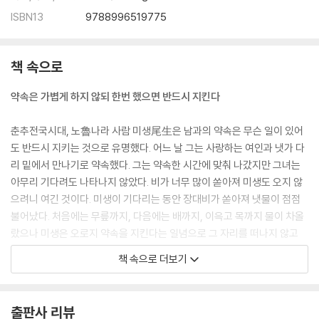
법을 집행하는 데 지위고하에 차별을 두지 않는다
ISBN13
9788996519775
한 줄기 미풍으로도 우주의 변화를 감지한다
리더라면 고독을 두려워해서는 안 된다
끊임없이 노력하면 무슨 일이라도 이룬다
책 속으로
04. 인간경영의 지혜와 왕도
약속은 가볍게 하지 않되 한번 했으면 반드시 지킨다
- 사람을 어떻게 경영할 것인가
멀리 내다보는 안목을 기른다
춘추전국시대, 노魯나라 사람 미생尾生은 남과의 약속은 무슨 일이 있어
눈과 귀가 미혹에 빠지면 패가망신한다
도 반드시 지키는 것으로 유명했다. 어느 날 그는 사랑하는 여인과 냇가 다
조무래기와는 더불어 일할 수 없다
리 밑에서 만나기로 약속했다. 그는 약속한 시간에 맞춰 나갔지만 그녀는
천 리를 내다보는 안목을 키운다
아무리 기다려도 나타나지 않았다. 비가 너무 많이 쏟아져 미생도 오지 않
늘 스스로 반성하는 마음을 기른다
으려니 여긴 것이다. 미생이 기다리는 동안 장대비가 쏟아져 냇물이 점점
백 번 듣는 것보다 한 번 보는 것이 낫다
불어났다. 처음에는 무릎까지, 다음에는 배까지, 이윽고 목까지 물이 차올
저마다 지닌 다른 재능을 십분 활용한다
랐으나 미생은 오로지 약속을 지킨다는 일념으로 그 자리를 떠나지 않고
남의 단점을 비판하기 전에 장점을 찾아 격려한다
있다가 그만 교각을 끌어안은 채 물에 빠져 죽고 말았다(미생지신尾生之
책 속으로 더보기
가난이 청빈이 아닌 것처럼 부유가 부도덕은 아니다
信).
해마다 피는 꽃은 같아도 그것을 보는 사람은 다르다
내게 밭 2경이 있었다면 어찌 6국의 재상이 되었겠는가
명대의 소설가 풍몽룡馮夢龍이 엮은 단편소설집 《유세명언喩世明言》
출판사 리뷰
죽기를 각오하면 살고 요행히 살기를 바라면 죽는다
에는 좀더 섬뜩한 고사가 등장한다. 과거에 응시하러 가던 범거경范巨卿