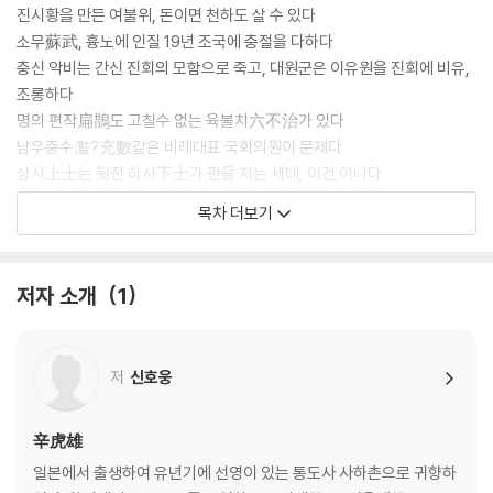
진시황을 만든 여불위, 돈이면 천하도 살 수 있다
소무蘇武, 흉노에 인질 19년 조국에 충절을 다하다
충신 악비는 간신 진회의 모함으로 죽고, 대원군은 이유원을 진회에 비유,
조롱하다
명의 편작扁鵲도 고칠수 없는 육불치六不治가 있다
남우충수濫?充數같은 비례대표 국회의원이 문제다
상사上士는 뒷전 하사下士가 판을 치는 세태, 이건 아니다
목차 더보기
02. 위기에 대처하는 지혜
- 위기는 어떻게 기회가 되는가
고난은 모든 위대함의 어머니다
저자 소개
1
세상살이의 짜릿함은 와신상담에 있다
가장 잘 이기는 자는 싸우지 않는다
정도야말로 위기를 이기는 가장 확실한 무기다
저
신호웅
근본을 다스리지 않고서는 백약이 무효하다
문인은 협객과 일맥상통하는 면이 있다
개미구멍이라고 방치했다가는 둑이 무너진다
辛虎雄
죽기를 각오한 마음에 사는 길이 있다
일본에서 출생하여 유년기에 선영이 있는 통도사 사하촌으로 귀향하
불운을 탓하지 않고 시련을 밑거름 삼아 절창을 이루다