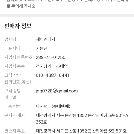
소진이나 도척의 말도 일리는 있다. 그러나 산업사회가 진행되면서 우리
접근할 수 있도록 눈높이를 조절하여, 누구나 난해한 고전을 가까이 할 수
로 문의해 주세요.
부정한 짓은 반드시 패가망신으로 돌아온다
사회는 너무도 많이 변해가고 있다. 비록 융통성과는 담을 쌓았더라도 약
있도록 함으로써 지혜의 문을 열어주고자 하는 것이다.
때론 기다리는 것도 최상의 전략이다
속을 목숨보다 소중히 여긴 옛 이야기들은 우리에게 감동과 교훈을 준다.
이 책은 그야말로 고전의 고사와 연관시켜 기업경영, 인간경영에 필요한
나아감과 물러남을 조롭게 운용한다
현실에서는 신의信義가 헌신짝 취급을 당하기 있기 때문이다. 신의를 최
판매자 정보
다양한 모델을 제시하면서 이를 위한 지혜와 어려운 고비를 넘기는데 필요
멀리 있는 물로는 발등의 불을 끄지 못한다
고의 덕목으로 치던 유교적 전통사회의 가치관은 뿌리째 흔들리고, 눈앞의
한 대처법을 독특한 필치로 풀어내고 있다. 방대한 고전을 이 시대에 맞게
무모한 만용과 진정한 용기는 구분할 줄 알아야 한다
이해관계 때문에 약속을 헌신짝처럼 저버리는 일이 비일비재하다. 약속은
업체명
제이앤디지
단락 지어 모으고, 재해석 하여 그 진리의 참수를 쉽게 들여다 볼 수 있게
약속은 가볍게 하지 않되 한번 했으면 반드시 지킨다
법이다. 법이 지켜져야 국가와 사회가 건강해지듯이 비록 불리한 약속이라
하여 독자들의 수고를 덜어주고 있는 것이다.
대표자명
지동근
도 지켜야 한다. 도산島山 안창호安昌浩 선생이 한 어린이와 공원에서 만
이 책에 인용된 고전은 《사가》 《헌서》 《후한서》 《삼국지》 《채근담》 《십팔
사업자 등록번호
289-41-01250
나기로 한 약속을 지키기 위해 위험을 무릅쓰고 약속 장소로 갔다가 일경
사략》 《초한지》 《삼국지연의》 《논어》 《맹자》 《장자》 《한비자》 《손자병
사업자 종목
전자상거래 소매업
日警에게 붙잡힌 이야기는 이제 전설이 되어버렸다.
법》 《순자》 등이다. 저자는 이들 고전 가운데서도 특히 《삼국지연의》와 관
고객 상담
010-4387-6441
련된 모든 지역을 답사하면서 보고 느낀 감정을 토대로 각 영웅들의 삶의
20년의 세월을 뛰어넘어 ‘약속’을 지킨 훈훈한 일화가 하나 있다.
전화번호(유선)
모습을 생생하게 재연해 냈다. 공명의 사당인 무후사, 두보 초당, 익주의 비
우리나라 유수의 건설회사 H건설은 30여 년 전에 태국에서 고속도로를
고객 상담
jdg0728@gmail.com
옥한 광야도 답사하면서 현지인들의 설명과 해설 등을 참고하면서 예전의
건설하고 있었다. 현장에서 십장으로 일하던 A는, 웬만한 직원 열 사람 몫
이메일
고사들을 재해석하면서 이 책의 중심글로 삼고 있다. 그리고 이러한 생동
을 해낼 만큼 억척이었다. A는 작업 지시에 반발하는 현지인(태국인)들과
적인 필치를 통해 이미 참교육의 진로를 벗어나 버린 교육의 현실 속에서
배송 방법
타사택배(롯데택배)
실랑이를 벌이다가 그들로부터 총격을 받았다. 가슴에 무려 여섯 발의 총
우리가 놓치고 지나쳐 버린 《삶의 지혜》를, 이 책은 다시 붙잡아다가 우리
본사 소재지
대전광역시 서구 둔산동 1352 둔산의아침 5층 501-A
탄을 맞은 그는 중태에 빠져 병원 중환자실에 입원했다. 사원들은 교대로
에게 되돌려주고 있는 것이다.
252호
수혈을 하고 밤에는 병원으로 달려가 병상을 지켰다. 하지만 그는 나날이
저자는 진정한 인생 공부란 경험을 쌓고 마음을 닦는 것이라고 하고 있다.
발송지 주소
대전광역시 서구 둔산동 1352 둔산의아침 5층 501호
기력이 떨어졌다. 그렇게 한 달이 지날 즈음, 그는 죽음을 앞두고 현장 책임