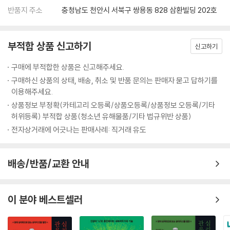
그러기 위해서는 고전을 통해 인류역사에 영향을 끼친 인물을 자기화 시키
자 L에게 부탁을 남겼다.
반품지 주소
충청남도 천안시 서북구 쌍용동 828 삼환빌딩 202호
고, 또한 그들로부터 얻은 간접 경험을 자신의 지혜로 승화시켜 한 차원 높
“당신은 유능해서 틀림없이 장차 이 회사 책임자가 될 겁니다. 그때 내 가
은 삶을 구가해야 한다고 저자는 이 책 속에서 외치고 있는 것이다.
족이 찾아가거든 모른다 하지 마시고 딱 한 번만 도와주시오.”
부적합 상품 신고하기
“그때 제가 어디서 무슨 일을 하고 있을지 모르겠지만 제 힘이 닿는 일이라
신고하기
면 무엇이든 돕겠습니다. 약속합니다. 그러니 마음 놓으시고 어서 기운을
구매에 부적합한 상품은 신고해주세요.
차리셔야지요.”
구매하신 상품의 상태, 배송, 취소 및 반품 문의는 판매자 묻고 답하기를
이 약속의 말을 들은 A는 곧 세상을 떠나고 말았다. 그 부탁이 유언이 되고
이용해주세요.
만 셈이다.
상품정보 부정확(카테고리 오등록/상품오등록/상품정보 오등록/기타
그로부터 20여 년이 지난 어느 날, 그 건설회사 사장이 된 L에게 어떤 부인
허위등록) 부적합 상품(청소년 유해물품/기타 법규위반 상품)
으로부터 전화가 걸려왔다.
전자상거래에 어긋나는 판매사례: 직거래 유도
“옛날 태국에서 사장님과 함께 일했던 A의 아내입니다. 사장님께서 기억
하시면 찾아뵙고, 기억하지 못하신다면 찾아뵙지 않겠습니다.”
L은 즉시 그 부인을 불러 만났다. 부인은 오래 되어 색이 바라고 귀퉁이가
배송/반품/교환 안내
파삭거리는 남편의 편지 한 장을 꺼내보였다.
“나는 어쩌면 살아서 돌아갈 수 없을지 모르겠소. 여기서 현장 책임자 L을
알게 되었는데, 그는 능력이 있고 좋은 사람이라서 내 죽은 뒤를 부탁해 놓
이 분야 베스트셀러
았소. 내가 죽고 나서 집에 당신 혼자 정 감당하기 어려운 일이 생기거든 딱
한 번만 그를 찾아가 부탁하시오.”
L은 20여 년 전 A가 비지땀을 흘리며 현장을 누비던 모습을 떠올렸다. 불