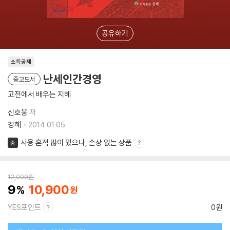
공유하기
소득공제
난세인간경영
중고도서
고전에서 배우는 지혜
신호웅
저
경혜
2014.01.05.
사용 흔적 많이 있으나, 손상 없는 상품
중
12,000
원
9
10,900
YES포인트
0원